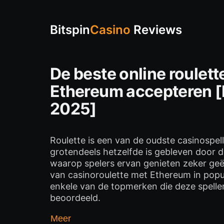
Bitspin
Casino
Reviews
De beste online roulett
Ethereum accepteren [B
2025]
Roulette is een van de oudste casinospe
grotendeels hetzelfde is gebleven door d
waarop spelers ervan genieten zeker geë
van casinoroulette met Ethereum in pop
enkele van de topmerken die deze spelle
beoordeeld.
Meer