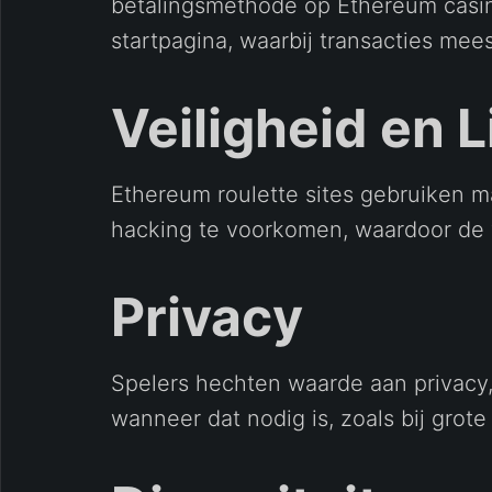
betalingsmethode op Ethereum casino
startpagina, waarbij transacties mees
Veiligheid en L
Ethereum roulette sites gebruiken ma
hacking te voorkomen, waardoor de 
Privacy
Spelers hechten waarde aan privacy, 
wanneer dat nodig is, zoals bij gro