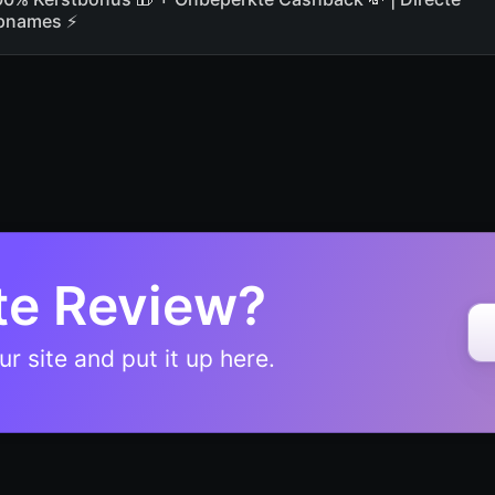
pnames ⚡
te Review?
r site and put it up here.