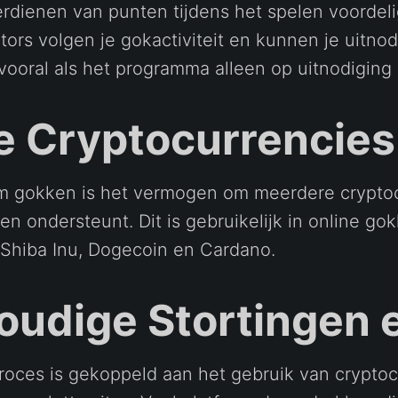
verdienen van punten tijdens het spelen voordeli
ors volgen je gokactiviteit en kunnen je uitno
vooral als het programma alleen op uitnodiging 
 Cryptocurrencies
m gokken is het vermogen om meerdere cryptocu
n ondersteunt. Dit is gebruikelijk in online go
n, Shiba Inu, Dogecoin en Cardano.
voudige Stortingen
roces is gekoppeld aan het gebruik van cryptoc