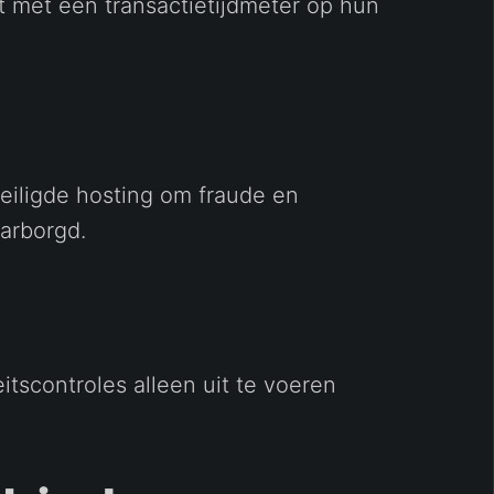
t met een transactietijdmeter op hun
veiligde hosting om fraude en
arborgd.
itscontroles alleen uit te voeren