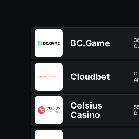
3
BC.Game
O
On
Cloudbet
Al
Celsius
55
Casino
Di