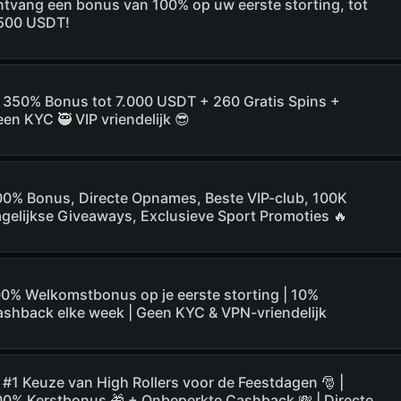
tvang een bonus van 100% op uw eerste storting, tot
.500 USDT!
 350% Bonus tot 7.000 USDT + 260 Gratis Spins +
en KYC 🥷 VIP vriendelijk 😎
0% Bonus, Directe Opnames, Beste VIP-club, 100K
gelijkse Giveaways, Exclusieve Sport Promoties 🔥
0% Welkomstbonus op je eerste storting | 10%
shback elke week | Geen KYC & VPN-vriendelijk
 #1 Keuze van High Rollers voor de Feestdagen 🎅 |
0% Kerstbonus 🎁 + Onbeperkte Cashback 💸 | Directe