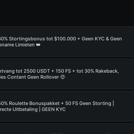
60% Stortingsbonus tot $100.000 + Geen KYC & Geen
pname Limieten 👑
tvang tot 2500 USDT + 150 FS + tot 30% Rakeback,
les Contant Geen Rollover 🤑
0% Roulette Bonuspakket + 50 FS Geen Storting |
recte Uitbetaling | GEEN KYC