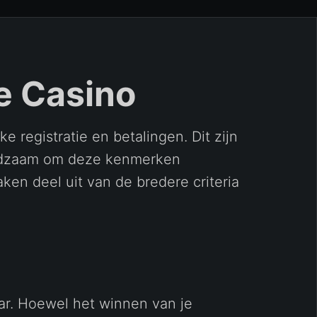
e Casino
 registratie en betalingen. Dit zijn
aadzaam om deze kenmerken
en deel uit van de bredere criteria
ar. Hoewel het winnen van je