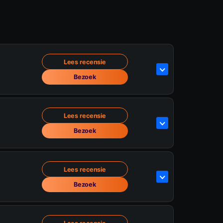
Lees recensie
Bezoek
Lees recensie
Bezoek
Lees recensie
Bezoek