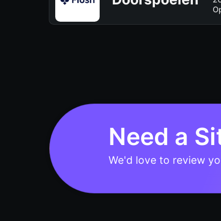
O
Need a Si
We'd love to review you