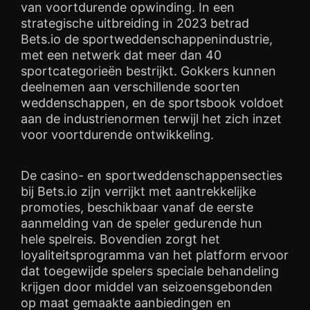
van voortdurende opwinding. In een
strategische uitbreiding in 2023 betrad
Bets.io de sportweddenschappenindustrie,
met een netwerk dat meer dan 40
sportcategorieën bestrijkt. Gokkers kunnen
deelnemen aan verschillende soorten
weddenschappen, en de sportsbook voldoet
aan de industrienormen terwijl het zich inzet
voor voortdurende ontwikkeling.
De casino- en sportweddenschappensecties
bij Bets.io zijn verrijkt met aantrekkelijke
promoties, beschikbaar vanaf de eerste
aanmelding van de speler gedurende hun
hele spelreis. Bovendien zorgt het
loyaliteitsprogramma van het platform ervoor
dat toegewijde spelers speciale behandeling
krijgen door middel van seizoensgebonden
op maat gemaakte aanbiedingen en