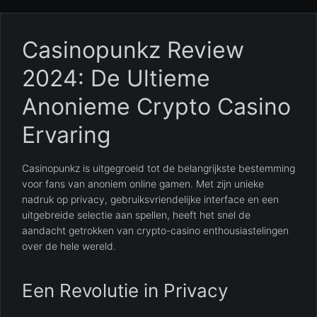
Casinopunkz Review
2024: De Ultieme
Anonieme Crypto Casino
Ervaring
Casinopunkz is uitgegroeid tot de belangrijkste bestemming
voor fans van anoniem online gamen. Met zijn unieke
nadruk op privacy, gebruiksvriendelijke interface en een
uitgebreide selectie aan spellen, heeft het snel de
aandacht getrokken van crypto-casino enthousiastelingen
over de hele wereld.
Een Revolutie in Privacy