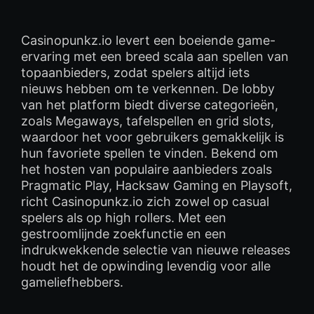
Casinopunkz.io levert een boeiende game-
ervaring met een breed scala aan spellen van
topaanbieders, zodat spelers altijd iets
nieuws hebben om te verkennen. De lobby
van het platform biedt diverse categorieën,
zoals Megaways, tafelspellen en grid slots,
waardoor het voor gebruikers gemakkelijk is
hun favoriete spellen te vinden. Bekend om
het hosten van populaire aanbieders zoals
Pragmatic Play, Hacksaw Gaming en Playsoft,
richt Casinopunkz.io zich zowel op casual
spelers als op high rollers. Met een
gestroomlijnde zoekfunctie en een
indrukwekkende selectie van nieuwe releases
houdt het de opwinding levendig voor alle
gameliefhebbers.