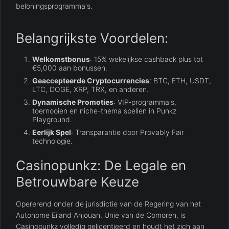
beloningsprogramma's.
Belangrijkste Voordelen:
Welkomstbonus
: 15% wekelijkse cashback plus tot
€5,000 aan bonussen.
Geaccepteerde Cryptocurrencies
: BTC, ETH, USDT,
LTC, DOGE, XRP, TRX, en anderen.
Dynamische Promoties
: VIP-programma's,
toernooien en niche-thema spellen in Punkz
Playground.
Eerlijk Spel
: Transparantie door Provably Fair
technologie.
Casinopunkz: De Legale en
Betrouwbare Keuze
Opererend onder de jurisdictie van de Regering van het
Autonome Eiland Anjouan, Unie van de Comoren, is
Casinopunkz volledig gelicentieerd en houdt het zich aan