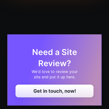
Need a Site
Review?
We'd love to review your
site and put it up here.
Get in touch, now!