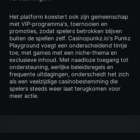
Het platform koestert ook zijn gemeenschap
met VIP-programma's, toernooien en
promoties, zodat spelers betrokken blijven
buiten de spellen zelf. Casinopunkz.io's Punkz
Playground voegt een onderscheidend tintje
toe, met games met een niche-thema en
exclusieve inhoud. Met naadloze toegang tot
ondersteuning, eerlijke beleidsregels en
frequente uitdagingen, onderscheidt het zich
als een veelzijdige casinobestemming die
spelers steeds weer laat terugkomen voor
meer actie.