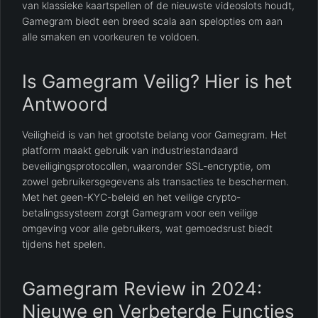
van klassieke kaartspellen of de nieuwste videoslots houdt,
Gamegram biedt een breed scala aan spelopties om aan
alle smaken en voorkeuren te voldoen.
Is Gamegram Veilig? Hier is het
Antwoord
Veiligheid is van het grootste belang voor Gamegram. Het
platform maakt gebruik van industriestandaard
beveiligingsprotocollen, waaronder SSL-encryptie, om
zowel gebruikersgegevens als transacties te beschermen.
Met het geen-KYC-beleid en het veilige crypto-
betalingssysteem zorgt Gamegram voor een veilige
omgeving voor alle gebruikers, wat gemoedsrust biedt
tijdens het spelen.
Gamegram Review in 2024:
Nieuwe en Verbeterde Functies