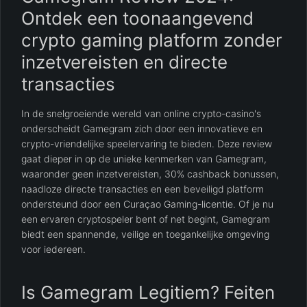
Ontdek een toonaangevend
crypto gaming platform zonder
inzetvereisten en directe
transacties
In de snelgroeiende wereld van online crypto-casino's
onderscheidt Gamegram zich door een innovatieve en
crypto-vriendelijke speelervaring te bieden. Deze review
gaat dieper in op de unieke kenmerken van Gamegram,
waaronder geen inzetvereisten, 30% cashback bonussen,
naadloze directe transacties en een beveiligd platform
ondersteund door een Curaçao Gaming-licentie. Of je nu
een ervaren cryptospeler bent of net begint, Gamegram
biedt een spannende, veilige en toegankelijke omgeving
voor iedereen.
Is Gamegram Legitiem? Feiten