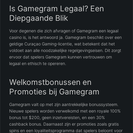
Is Gamegram Legaal? Een
Diepgaande Blik
Voor degenen die zich afvragen of Gamegram een legaal
casino is, is het antwoord ja. Gamegram beschikt over een
geldige Curaçao Gaming-licentie, wat betekent dat het
voldoet aan alle noodzakelijke regelgevingseisen. Dit zorgt
ervoor dat spelers Gamegram kunnen vertrouwen om
legaal en ethisch te opereren.
Welkomstbonussen en
Promoties bij Gamegram
Gamegram valt op met zijn aantrekkelijke bonussysteem.
Nieuwe spelers worden verwelkomd met een royale 100%
bonus tot $200, geen inzetvereisten, en een 30%
cashback bonus. Daarnaast zijn er promoties zoals gratis
spins en een loyaliteitsprogramma dat spelers beloont voor