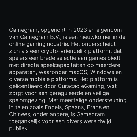
Gamegram, opgericht in 2023 en eigendom
van Gamegram B.V., is een nieuwkomer in de
online gamingindustrie. Het onderscheidt
zich als een crypto-vriendelijk platform, dat
spelers een brede selectie aan games biedt
met directe speelcapaciteiten op meerdere
apparaten, waaronder macOS, Windows en
diverse mobiele platforms. Het platform is
gelicentieerd door Curacao eGaming, wat
zorgt voor een gereguleerde en veilige
spelomgeving. Met meertalige ondersteuning
in talen zoals Engels, Spaans, Frans en
Chinees, onder andere, is Gamegram
toegankelijk voor een divers wereldwijd
publiek.