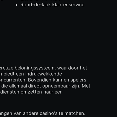
Rond-de-klok klantenservice
nereuze beloningssysteem, waardoor het
orm biedt een indrukwekkende
concurrenten. Bovendien kunnen spelers
, die allemaal direct opneembaar zijn. Met
rdiensten omzetten naar een
angen van andere casino's te matchen.