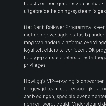
boosts en een genereuze cashback-st
uitgebreide beloningssysteem is ges
Het Rank Rollover Programma is een 
met een gevestigde status bij ander
rang van andere platforms overdrag
loyaliteit elders te verliezen. Dit 
hooggeplaatste spelers directe toe
privileges.
Howl.gg's VIP-ervaring is ontworpe
toegewijd team dat persoonlijke aan
aanbiedingen, speciale evenementen
normen wordt getild. Ondersteund doo