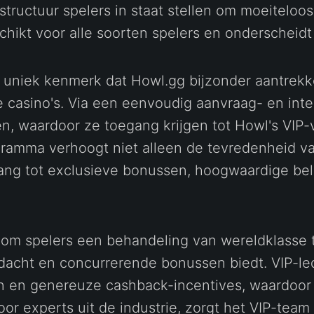
ructuur spelers in staat stellen om moeiteloos
chikt voor alle soorten spelers en onderscheidt
uniek kenmerk dat Howl.gg bijzonder aantrekke
e casino's. Via een eenvoudig aanvraag- en in
en, waardoor ze toegang krijgen tot Howl's VIP
programma verhoogt niet alleen de tevredenheid v
gang tot exclusieve bonussen, hoogwaardige bel
n om spelers een behandeling van wereldklasse 
dacht en concurrerende bonussen biedt. VIP-le
 en genereuze cashback-incentives, waardoor 
r experts uit de industrie, zorgt het VIP-team b