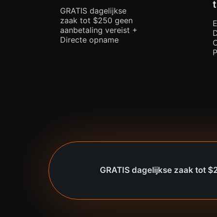
GRATIS dagelijkse
zaak tot $250 geen
E
aanbetaling vereist +
D
Directe opname
C
P
GRATIS dagelijkse zaak tot $