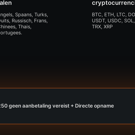
talen
cryptocurrenc
ngels, Spaans, Turks,
BTC, ETH, LTC, D
uits, Russisch, Frans,
USDT, USDC, SOL,
hinees, Thais,
TRX, XRP
ortugees.
250 geen aanbetaling vereist + Directe opname