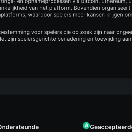
rtings- en opnameprocessen via Bitcoin, Ethereum, 
nkelijkheid van het platform. Bovendien organiseer
platforms, waardoor spelers meer kansen krijgen om 
 bestemming voor spelers die op zoek zijn naar onge
 Met zijn spelersgerichte benadering en toewijding aa
Ondersteunde
Geaccepteerd