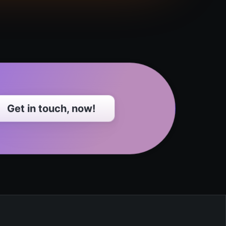
Get in touch, now!