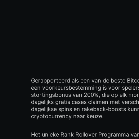
Gerapporteerd als een van de beste Bitc
een voorkeursbestemming is voor spelers
stortingsbonus van 200%, die op elk mom
dagelijks gratis cases claimen met versch
dagelijkse spins en rakeback-boosts ku
cryptocurrency naar keuze.
Het unieke Rank Rollover Programma van 