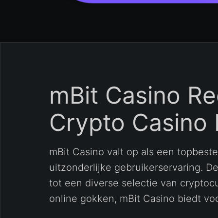
mBit Casino Re
Crypto Casino 
mBit Casino valt op als een topbest
uitzonderlijke gebruikerservaring. 
tot een diverse selectie van cryptoc
online gokken, mBit Casino biedt voo