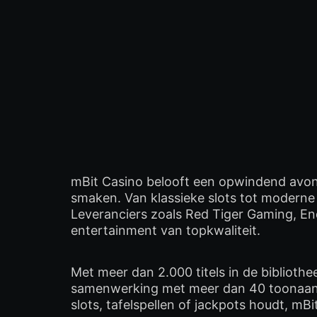
mBit Casino belooft een opwindend avon
smaken. Van klassieke slots tot moderne vi
Leveranciers zoals Red Tiger Gaming, En
entertainment van topkwaliteit.
Met meer dan 2.000 titels in de biblioth
samenwerking met meer dan 40 toonaang
slots, tafelspellen of jackpots houdt, m