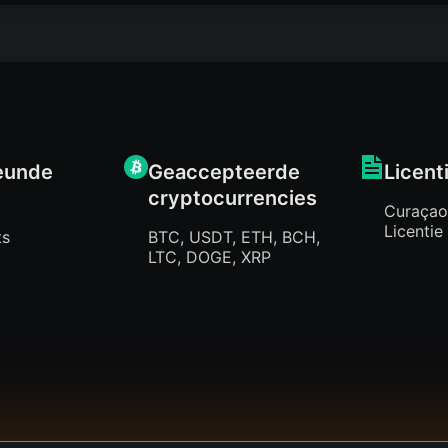
eunde
Geaccepteerde
Licent
cryptocurrencies
Curaçao
Licentie
ts
BTC, USDT, ETH, BCH,
LTC, DOGE, XRP