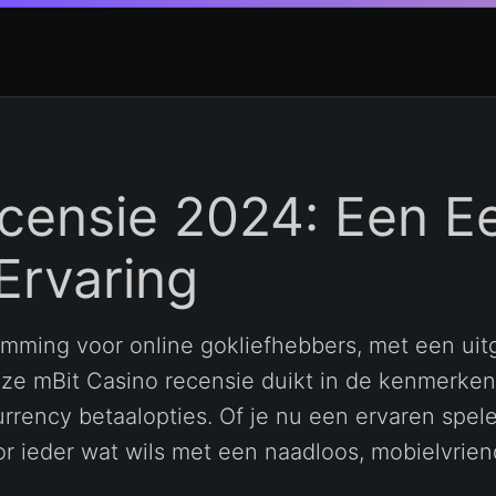
censie 2024: Een Ee
Ervaring
emming voor online gokliefhebbers, met een uit
Deze mBit Casino recensie duikt in de kenmerke
urrency betaalopties. Of je nu een ervaren spel
r ieder wat wils met een naadloos, mobielvriend