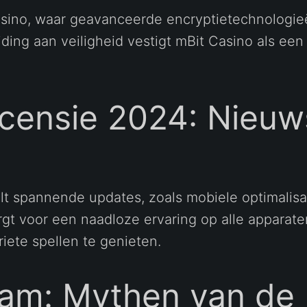
it Casino, waar geavanceerde encryptietechnolog
ding aan veiligheid vestigt mBit Casino als een
censie 2024: Nieuw
t spannende updates, zoals mobiele optimalisat
rgt voor een naadloze ervaring op alle apparate
iete spellen te genieten.
am: Mythen van de R