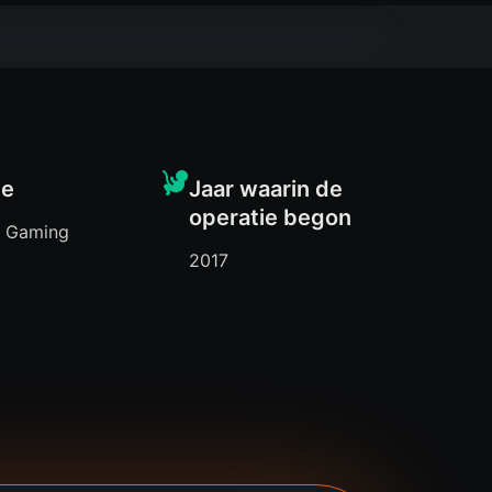
ie
Jaar waarin de
operatie begon
 Gaming
2017