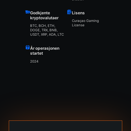
Godkjente
Lisens
kryptovalutaer
Curaçao Gaming
License
BTC, BCH, ETH,
DOGE, TRX, BNB,
USDT, XRP, ADA, LTC
År operasjonen
startet
2024