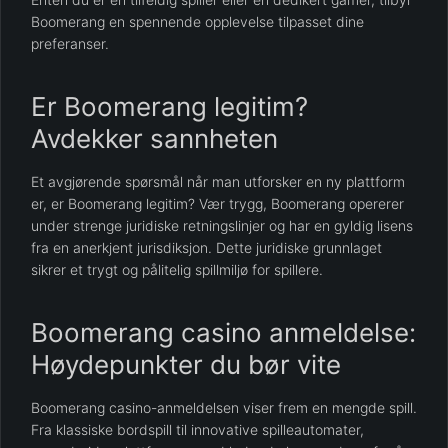
Boomerang en spennende opplevelse tilpasset dine
preferanser.
Er Boomerang legitim?
Avdekker sannheten
Et avgjørende spørsmål når man utforsker en ny plattform
er, er Boomerang legitim? Vær trygg, Boomerang opererer
under strenge juridiske retningslinjer og har en gyldig lisens
fra en anerkjent jurisdiksjon. Dette juridiske grunnlaget
sikrer et trygt og pålitelig spillmiljø for spillere.
Boomerang casino anmeldelse:
Høydepunkter du bør vite
Boomerang casino-anmeldelsen viser frem en mengde spill.
Fra klassiske bordspill til innovative spilleautomater,