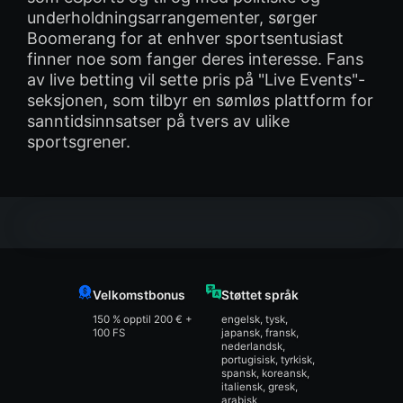
underholdningsarrangementer, sørger
Boomerang for at enhver sportsentusiast
finner noe som fanger deres interesse. Fans
av live betting vil sette pris på "Live Events"-
seksjonen, som tilbyr en sømløs plattform for
sanntidsinnsatser på tvers av ulike
sportsgrener.
Velkomstbonus
Støttet språk
150 % opptil 200 € +
engelsk, tysk,
100 FS
japansk, fransk,
nederlandsk,
portugisisk, tyrkisk,
spansk, koreansk,
italiensk, gresk,
arabisk