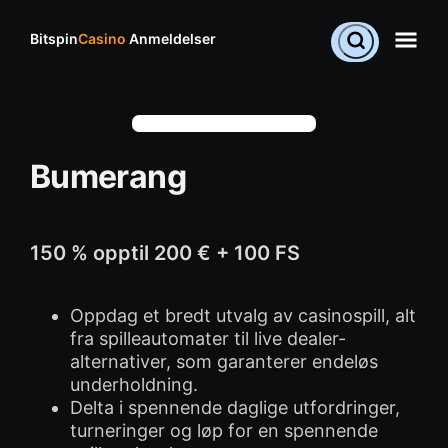
Bitspin
Casino
Anmeldelser
Bumerang
150 % opptil 200 € + 100 FS
Oppdag et bredt utvalg av casinospill, alt
fra spilleautomater til live dealer-
alternativer, som garanterer endeløs
underholdning.
Delta i spennende daglige utfordringer,
turneringer og løp for en spennende