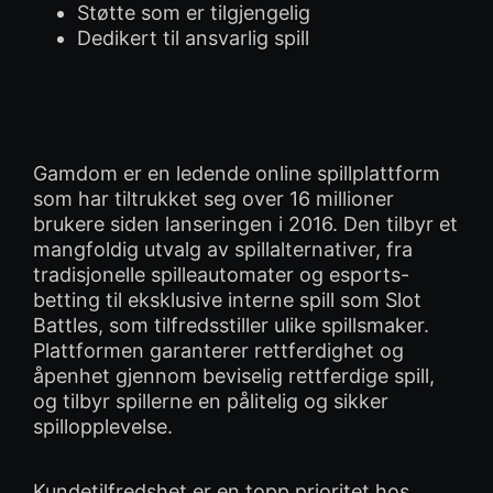
Støtte som er tilgjengelig
Dedikert til ansvarlig spill
Gamdom er en ledende online spillplattform
som har tiltrukket seg over 16 millioner
brukere siden lanseringen i 2016. Den tilbyr et
mangfoldig utvalg av spillalternativer, fra
tradisjonelle spilleautomater og esports-
betting til eksklusive interne spill som Slot
Battles, som tilfredsstiller ulike spillsmaker.
Plattformen garanterer rettferdighet og
åpenhet gjennom beviselig rettferdige spill,
og tilbyr spillerne en pålitelig og sikker
spillopplevelse.
Kundetilfredshet er en topp prioritet hos