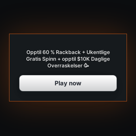
Opptil 60 % Rackback + Ukentlige
Gratis Spinn + opptil $10K Daglige
Overraskelser 🥳
Play now