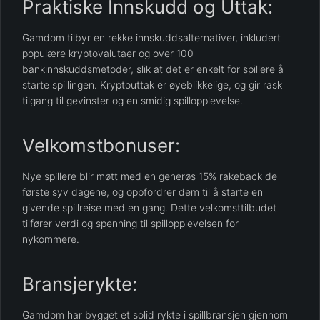
Praktiske Innskudd og Uttak:
Gamdom tilbyr en rekke innskuddsalternativer, inkludert
populære kryptovalutaer og over 100
bankinnskuddsmetoder, slik at det er enkelt for spillere å
starte spillingen. Kryptouttak er øyeblikkelige, og gir rask
tilgang til gevinster og en smidig spillopplevelse.
Velkomstbonuser:
Nye spillere blir møtt med en generøs 15% rakeback de
første syv dagene, og oppfordrer dem til å starte en
givende spillreise med en gang. Dette velkomsttilbudet
tilfører verdi og spenning til spillopplevelsen for
nykommere.
Bransjerykte:
Gamdom har bygget et solid rykte i spillbransjen gjennom