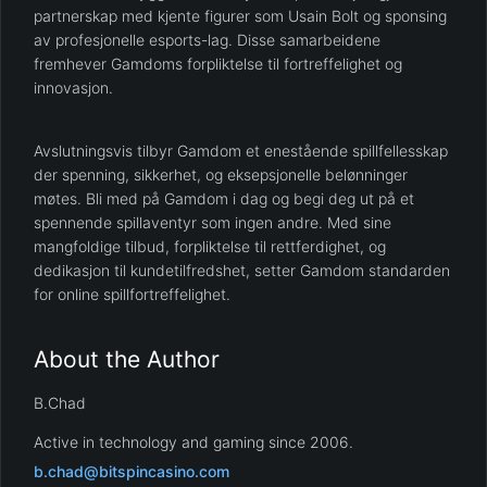
partnerskap med kjente figurer som Usain Bolt og sponsing
av profesjonelle esports-lag. Disse samarbeidene
fremhever Gamdoms forpliktelse til fortreffelighet og
innovasjon.
Avslutningsvis tilbyr Gamdom et enestående spillfellesskap
der spenning, sikkerhet, og eksepsjonelle belønninger
møtes. Bli med på Gamdom i dag og begi deg ut på et
spennende spillaventyr som ingen andre. Med sine
mangfoldige tilbud, forpliktelse til rettferdighet, og
dedikasjon til kundetilfredshet, setter Gamdom standarden
for online spillfortreffelighet.
About the Author
B.Chad
Active in technology and gaming since 2006.
b.chad@bitspincasino.com