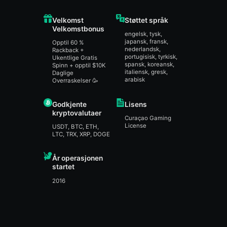
Velkomst
Støttet språk
Velkomstbonus
engelsk, tysk,
japansk, fransk,
Opptil 60 %
nederlandsk,
Rackback +
portugisisk, tyrkisk,
Ukentlige Gratis
spansk, koreansk,
Spinn + opptil $10K
italiensk, gresk,
Daglige
arabisk
Overraskelser 🥳
Godkjente
Lisens
kryptovalutaer
Curaçao Gaming
License
USDT, BTC, ETH,
LTC, TRX, XRP, DOGE
År operasjonen
startet
2016