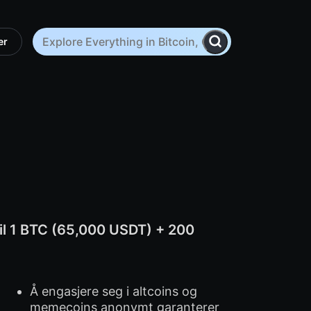
er
il 1 BTC (65,000 USDT) + 200
Å engasjere seg i altcoins og
memecoins anonymt garanterer