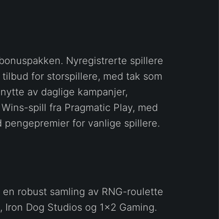
onuspakken. Nyregistrerte spillere
tilbud for storspillere, med tak som
 nytte av daglige kampanjer,
 Wins-spill fra Pragmatic Play, med
d pengepremier for vanlige spillere.
så en robust samling av RNG-roulette
t, Iron Dog Studios og 1x2 Gaming.