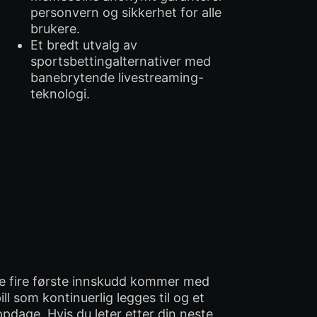
personvern og sikkerhet for alle
brukere.
Et bredt utvalg av
sportsbettingalternativer med
banebrytende livestreaming-
teknologi.
ine fire første innskudd kommer med
l som kontinuerlig legges til og et
dage. Hvis du leter etter din neste