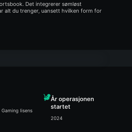
sportsbook. Det integrerer sømløst
 alt du trenger, uansett hvilken form for
År operasjonen
startet
 Gaming lisens
2024