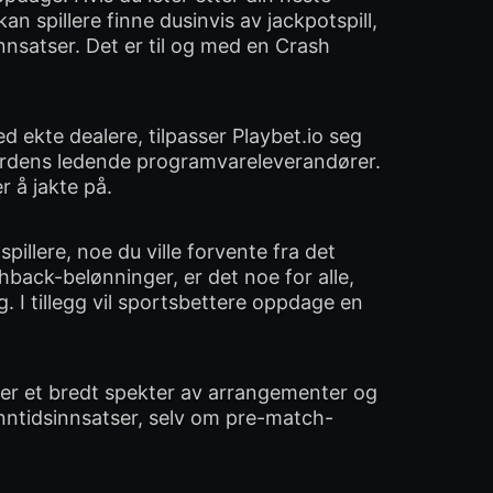
an spillere finne dusinvis av jackpotspill,
nnsatser. Det er til og med en Crash
ed ekte dealere, tilpasser Playbet.io seg
a verdens ledende programvareleverandører.
r å jakte på.
illere, noe du ville forvente fra det
back-belønninger, er det noe for alle,
ng. I tillegg vil sportsbettere oppdage en
ker et bredt spekter av arrangementer og
nntidsinnsatser, selv om pre-match-