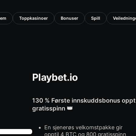
jem
Toppkasinoer
Bonuser
Spill
Veiledning
Playbet.io
130 % Første innskuddsbonus oppt
gratisspinn 👑
En sjenerøs velkomstpakke gir
opptil 4 BTC og 800 gratisspinn