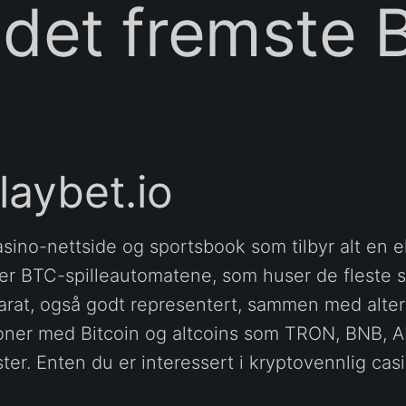
 det fremste B
laybet.io
sino-nettside og sportsbook som tilbyr alt en 
 BTC-spilleautomatene, som huser de fleste spil
arat, også godt representert, sammen med altern
ksjoner med Bitcoin og altcoins som TRON, BNB, 
ter. Enten du er interessert i kryptovennlig casi