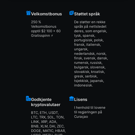
Velkomstbonus
Støttet språk
250 %
De støtter en rekke
Velkomstbonus
språk på nettstedet
opptil $2 100 + 60
deres, som engelsk,
Gratisspinn ⚡️
tysk, spansk,
portugisisk, polsk,
fransk, italiensk,
ungarsk,
nederlandsk, norsk,
finsk, svensk, dansk,
rumensk, russisk,
bulgarsk, slovensk,
slovakisk, kroatisk,
gresk, serbisk,
tsjekkisk, japansk,
indonesisk.
Godkjente
Lisens
kryptovalutaer
I henhold til lovene
til regjeringen på
BTC, ETH, USDT,
Curaçao
LTC, TRX, SOL, TON,
LINK, XRP, ADA,
BNB, XLM, DAI, ZEC,
DOGE, MATIC, HBAR,