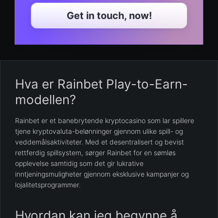
Get in touch, now!
Hva er Rainbet Play-to-Earn-
modellen?
Rainbet er et banebrytende kryptocasino som lar spillere
tjene kryptovaluta-belønninger gjennom ulike spill- og
veddemålsaktiviteter. Med et desentralisert og bevist
rettferdig spillsystem, sørger Rainbet for en sømløs
opplevelse samtidig som det gir lukrative
inntjeningsmuligheter gjennom eksklusive kampanjer og
lojalitetsprogrammer.
Hvordan kan jeg begynne å