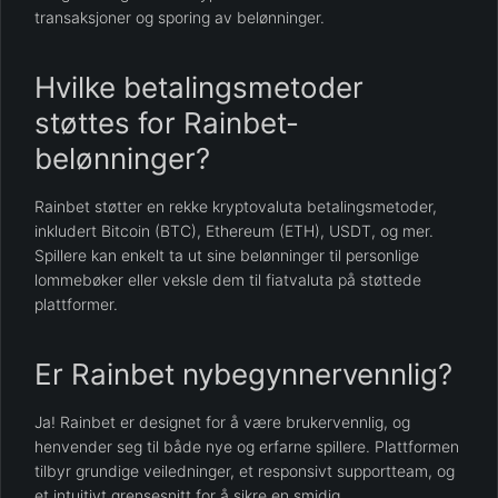
transaksjoner og sporing av belønninger.
Hvilke betalingsmetoder
støttes for Rainbet-
belønninger?
Rainbet støtter en rekke kryptovaluta betalingsmetoder,
inkludert Bitcoin (BTC), Ethereum (ETH), USDT, og mer.
Spillere kan enkelt ta ut sine belønninger til personlige
lommebøker eller veksle dem til fiatvaluta på støttede
plattformer.
Er Rainbet nybegynnervennlig?
Ja! Rainbet er designet for å være brukervennlig, og
henvender seg til både nye og erfarne spillere. Plattformen
tilbyr grundige veiledninger, et responsivt supportteam, og
et intuitivt grensesnitt for å sikre en smidig