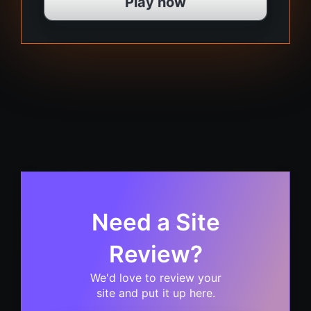
Play now
Need a Site
Review?
We'd love to review your
site and put it up here.