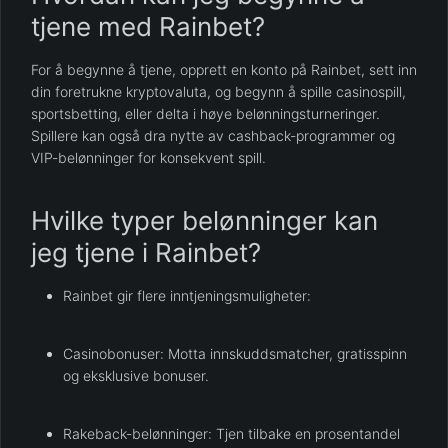
tjene med Rainbet?
For å begynne å tjene, opprett en konto på Rainbet, sett inn
din foretrukne kryptovaluta, og begynn å spille casinospill,
sportsbetting, eller delta i høye belønningsturneringer.
Spillere kan også dra nytte av cashback-programmer og
VIP-belønninger for konsekvent spill.
Hvilke typer belønninger kan
jeg tjene i Rainbet?
Rainbet gir flere inntjeningsmuligheter:
Casinobonuser: Motta innskuddsmatcher, gratisspinn
og eksklusive bonuser.
Rakeback-belønninger: Tjen tilbake en prosentandel