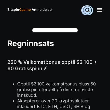
Bitspin
Casino
Anmeldelser
Regninnsats
250 % Velkomstbonus opptil $2 100 +
60 Gratisspinn ⚡️
Opptil $2,100 velkomstbonus pluss 60
gratisspinn fordelt på dine tre første
innskudd.
Aksepterer over 20 kryptovalutaer
inkludert BTC, ETH, USDT, SHIB og