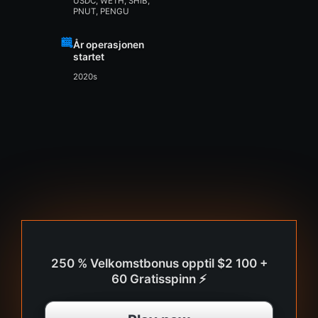
USDC, WETH, SHIB,
PNUT, PENGU
År operasjonen
startet
2020s
250 % Velkomstbonus opptil $2 100 +
60 Gratisspinn ⚡️