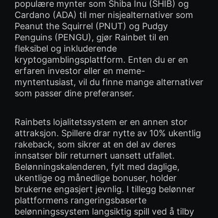
populære mynter som Shiba Inu (SHIB) og
Cardano (ADA) til mer nisjealternativer som
Peanut the Squirrel (PNUT) og Pudgy
Penguins (PENGU), gjør Rainbet til en
fleksibel og inkluderende
kryptogamblingsplattform. Enten du er en
erfaren investor eller en meme-
myntentusiast, vil du finne mange alternativer
som passer dine preferanser.
Rainbets lojalitetssystem er en annen stor
attraksjon. Spillere drar nytte av 10% ukentlig
rakeback, som sikrer at en del av deres
innsatser blir returnert uansett utfallet.
Belønningskalenderen, fylt med daglige,
ukentlige og månedlige bonuser, holder
brukerne engasjert jevnlig. I tillegg belønner
plattformens rangeringsbaserte
belønningssystem langsiktig spill ved å tilby