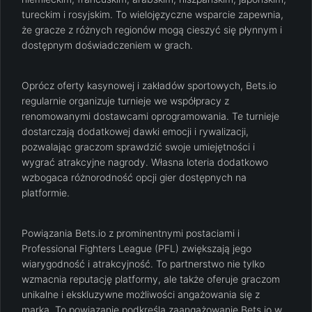
tureckim i rosyjskim. To wielojęzyczne wsparcie zapewnia,
że gracze z różnych regionów mogą cieszyć się płynnym i
dostępnym doświadczeniem w grach.
Oprócz oferty kasynowej i zakładów sportowych, Bets.io
regularnie organizuje turnieje we współpracy z
renomowanymi dostawcami oprogramowania. Te turnieje
dostarczają dodatkowej dawki emocji i rywalizacji,
pozwalając graczom sprawdzić swoje umiejętności i
wygrać atrakcyjne nagrody. Własna loteria dodatkowo
wzbogaca różnorodność opcji gier dostępnych na
platformie.
Powiązania Bets.io z prominentnymi postaciami i
Professional Fighters League (PFL) zwiększają jego
wiarygodność i atrakcyjność. To partnerstwo nie tylko
wzmacnia reputację platformy, ale także oferuje graczom
unikalne i ekskluzywne możliwości angażowania się z
marką. To powiązanie podkreśla zaangażowanie Bets.io w