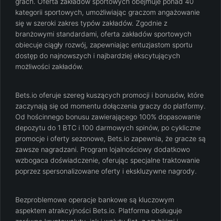
grach. Oferta zakładów sportowych obejmuje ponad 40
kategorii sportowych, umożliwiając graczom angażowanie
się w szeroki zakres typów zakładów. Zgodnie z
branżowymi standardami, oferta zakładów sportowych
obiecuje ciągły rozwój, zapewniając entuzjastom sportu
dostęp do najnowszych i najbardziej ekscytujących
możliwości zakładów.
Bets.io oferuje szereg kuszących promocji i bonusów, które
zaczynają się od momentu dołączenia graczy do platformy.
Od hościnnego bonusu zawierającego 100% dopasowanie
depozytu do 1 BTC i 100 darmowych spinów, po cykliczne
promocje i oferty sezonowe, Bets.io zapewnia, że gracze są
zawsze nagradzani. Program lojalnościowy dodatkowo
wzbogaca doświadczenie, oferując specjalne traktowanie
poprzez spersonalizowane oferty i ekskluzywne nagrody.
Bezproblemowe operacje bankowe są kluczowym
aspektem atrakcyjności Bets.io. Platforma obsługuje