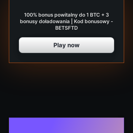
100% bonus powitalny do 1 BTC + 3
bonusy doładowania | Kod bonusowy -
BETSFTD
Play now