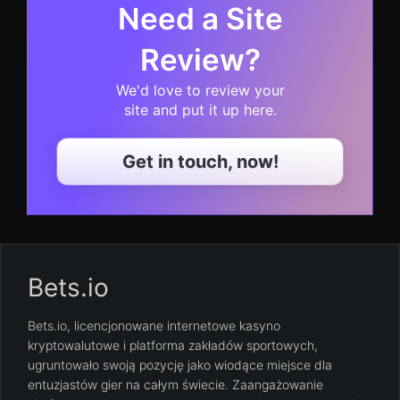
Need a Site
Review?
We'd love to review your
site and put it up here.
Get in touch, now!
Bets.io
Bets.io, licencjonowane internetowe kasyno
kryptowalutowe i platforma zakładów sportowych,
ugruntowało swoją pozycję jako wiodące miejsce dla
entuzjastów gier na całym świecie. Zaangażowanie