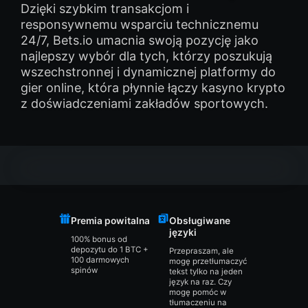
Dzięki szybkim transakcjom i
responsywnemu wsparciu technicznemu
24/7, Bets.io umacnia swoją pozycję jako
najlepszy wybór dla tych, którzy poszukują
wszechstronnej i dynamicznej platformy do
gier online, która płynnie łączy kasyno krypto
z doświadczeniami zakładów sportowych.
Premia powitalna
Obsługiwane
języki
100% bonus od
depozytu do 1 BTC +
Przepraszam, ale
100 darmowych
mogę przetłumaczyć
spinów
tekst tylko na jeden
język na raz. Czy
mogę pomóc w
tłumaczeniu na