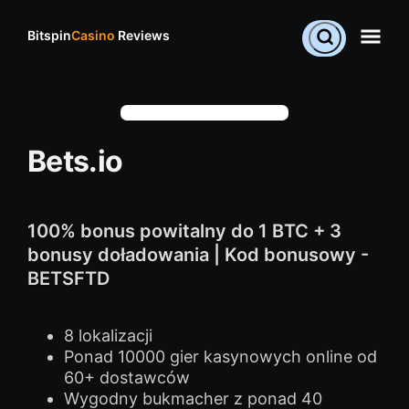
Bitspin
Casino
Reviews
Bets.io
100% bonus powitalny do 1 BTC + 3
bonusy doładowania | Kod bonusowy -
BETSFTD
8 lokalizacji
Ponad 10000 gier kasynowych online od
60+ dostawców
Wygodny bukmacher z ponad 40