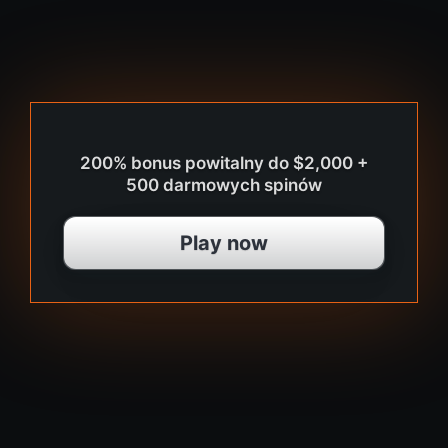
200% bonus powitalny do $2,000 +
500 darmowych spinów
Play now