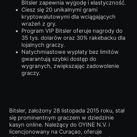
Bitsler zapewnia wygodę i elastyczność.
Ciesz się 20 unikalnymi grami
kryptowalutowymi dla wciągających
wrażeń z gry.
Program VIP Bitsler oferuje nagrody do
35 tys. dolarów oraz 30% rakebacku dla
lojalnych graczy.
Natychmiastowe wypłaty bez limitów
gwarantują szybki dostęp do
wygranych, zwiększając zadowolenie
graczy.
Bitsler, założony 28 listopada 2015 roku, stał
się prominentnym graczem w dziedzinie
kasyn online. Należący do OYINE N.V. i
licencjonowany na Curaçao, oferuje