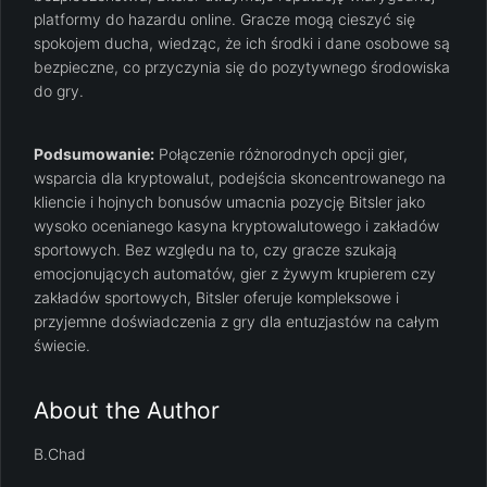
platformy do hazardu online. Gracze mogą cieszyć się
spokojem ducha, wiedząc, że ich środki i dane osobowe są
bezpieczne, co przyczynia się do pozytywnego środowiska
do gry.
Podsumowanie:
Połączenie różnorodnych opcji gier,
wsparcia dla kryptowalut, podejścia skoncentrowanego na
kliencie i hojnych bonusów umacnia pozycję Bitsler jako
wysoko ocenianego kasyna kryptowalutowego i zakładów
sportowych. Bez względu na to, czy gracze szukają
emocjonujących automatów, gier z żywym krupierem czy
zakładów sportowych, Bitsler oferuje kompleksowe i
przyjemne doświadczenia z gry dla entuzjastów na całym
świecie.
About the Author
B.Chad