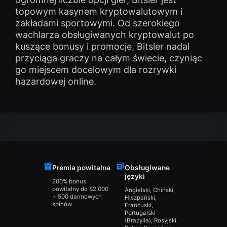
topowym kasynem kryptowalutowym i
zakładami sportowymi. Od szerokiego
wachlarza obsługiwanych kryptowalut po
kuszące bonusy i promocje, Bitsler nadal
przyciąga graczy na całym świecie, czyniąc
go miejscem docelowym dla rozrywki
hazardowej online.
Premia powitalna
Obsługiwane
języki
200% bonus
powitalny do $2,000
Angielski, Chiński,
+ 500 darmowych
Hiszpański,
spinów
Francuski,
Portugalski
(Brazylia), Rosyjski,