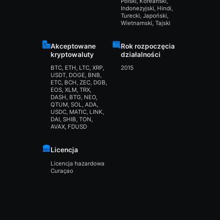
Polski, Koreański,
Indonezyjski, Hindi,
Turecki, Japoński,
Wietnamski, Tajski
Akceptowane
Rok rozpoczęcia
kryptowaluty
działalności
BTC, ETH, LTC, XRP,
2015
USDT, DOGE, BNB,
ETC, BCH, ZEC, DGB,
EOS, XLM, TRX,
DASH, BTG, NEO,
QTUM, SOL, ADA,
USDC, MATIC, LINK,
DAI, SHIB, TON,
AVAX, FDUSD
Licencja
Licencja hazardowa
Curaçao