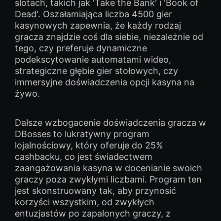
slotach, takich jak 'Take the Bank' i 'Book of
Dead'. Oszałamiająca liczba 4500 gier
kasynowych zapewnia, że każdy rodzaj
gracza znajdzie coś dla siebie, niezależnie od
tego, czy preferuje dynamiczne
podekscytowanie automatami wideo,
strategiczne głębie gier stołowych, czy
immersyjne doświadczenia opcji kasyna na
żywo.
Dalsze wzbogacenie doświadczenia gracza w
DBosses to lukratywny program
lojalnościowy, który oferuje do 25%
cashbacku, co jest świadectwem
zaangażowania kasyna w docenianie swoich
graczy poza zwykłymi liczbami. Program ten
jest skonstruowany tak, aby przynosić
korzyści wszystkim, od zwykłych
entuzjastów po zapalonych graczy, z