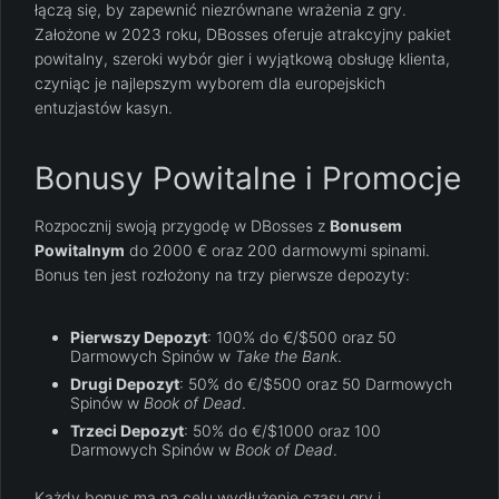
łączą się, by zapewnić niezrównane wrażenia z gry.
Założone w 2023 roku, DBosses oferuje atrakcyjny pakiet
powitalny, szeroki wybór gier i wyjątkową obsługę klienta,
czyniąc je najlepszym wyborem dla europejskich
entuzjastów kasyn.
Bonusy Powitalne i Promocje
Rozpocznij swoją przygodę w DBosses z
Bonusem
Powitalnym
do 2000 € oraz 200 darmowymi spinami.
Bonus ten jest rozłożony na trzy pierwsze depozyty:
Pierwszy Depozyt
: 100% do €/$500 oraz 50
Darmowych Spinów w
Take the Bank
.
Drugi Depozyt
: 50% do €/$500 oraz 50 Darmowych
Spinów w
Book of Dead
.
Trzeci Depozyt
: 50% do €/$1000 oraz 100
Darmowych Spinów w
Book of Dead
.
Każdy bonus ma na celu wydłużenie czasu gry i