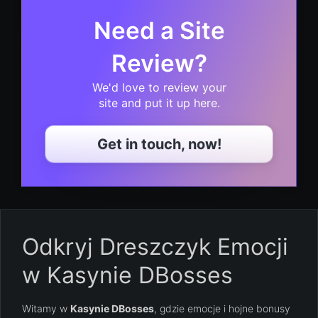
Need a Site
Review?
We'd love to review your
site and put it up here.
Get in touch, now!
Odkryj Dreszczyk Emocji
w Kasynie DBosses
Witamy w
Kasynie DBosses
, gdzie emocje i hojne bonusy