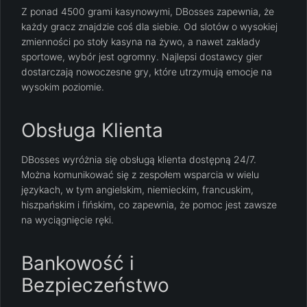
Z ponad 4500 grami kasynowymi, DBosses zapewnia, że
każdy gracz znajdzie coś dla siebie. Od slotów o wysokiej
zmienności po stoły kasyna na żywo, a nawet zakłady
sportowe, wybór jest ogromny. Najlepsi dostawcy gier
dostarczają nowoczesne gry, które utrzymują emocje na
wysokim poziomie.
Obsługa Klienta
DBosses wyróżnia się obsługą klienta dostępną 24/7.
Można komunikować się z zespołem wsparcia w wielu
językach, w tym angielskim, niemieckim, francuskim,
hiszpańskim i fińskim, co zapewnia, że pomoc jest zawsze
na wyciągnięcie ręki.
Bankowość i
Bezpieczeństwo