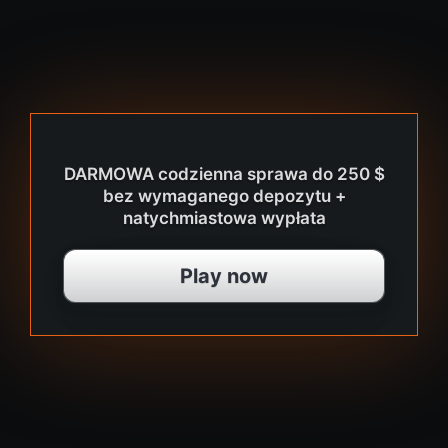
DARMOWA codzienna sprawa do 250 $
bez wymaganego depozytu +
natychmiastowa wypłata
Play now