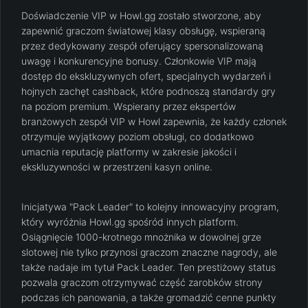
Doświadczenie VIP w Howl.gg zostało stworzone, aby
zapewnić graczom światowej klasy obsługę, wspieraną
przez dedykowany zespół oferujący spersonalizowaną
uwagę i konkurencyjne bonusy. Członkowie VIP mają
dostęp do ekskluzywnych ofert, specjalnych wydarzeń i
hojnych zachęt cashback, które podnoszą standardy gry
na poziom premium. Wspierany przez ekspertów
branżowych zespół VIP w Howl zapewnia, że każdy członek
otrzymuje wyjątkowy poziom obsługi, co dodatkowo
umacnia reputację platformy w zakresie jakości i
ekskluzywności w przestrzeni kasyn online.
Inicjatywa "Pack Leader" to kolejny innowacyjny program,
który wyróżnia Howl.gg spośród innych platform.
Osiągnięcie 1000-krotnego mnożnika w dowolnej grze
slotowej nie tylko przynosi graczom znaczne nagrody, ale
także nadaje im tytuł Pack Leader. Ten prestiżowy status
pozwala graczom otrzymywać część zarobków strony
podczas ich panowania, a także gromadzić cenne punkty