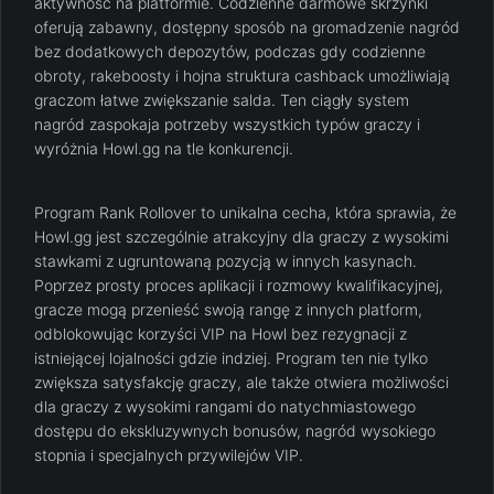
aktywność na platformie. Codzienne darmowe skrzynki
oferują zabawny, dostępny sposób na gromadzenie nagród
bez dodatkowych depozytów, podczas gdy codzienne
obroty, rakeboosty i hojna struktura cashback umożliwiają
graczom łatwe zwiększanie salda. Ten ciągły system
nagród zaspokaja potrzeby wszystkich typów graczy i
wyróżnia Howl.gg na tle konkurencji.
Program Rank Rollover to unikalna cecha, która sprawia, że
Howl.gg jest szczególnie atrakcyjny dla graczy z wysokimi
stawkami z ugruntowaną pozycją w innych kasynach.
Poprzez prosty proces aplikacji i rozmowy kwalifikacyjnej,
gracze mogą przenieść swoją rangę z innych platform,
odblokowując korzyści VIP na Howl bez rezygnacji z
istniejącej lojalności gdzie indziej. Program ten nie tylko
zwiększa satysfakcję graczy, ale także otwiera możliwości
dla graczy z wysokimi rangami do natychmiastowego
dostępu do ekskluzywnych bonusów, nagród wysokiego
stopnia i specjalnych przywilejów VIP.