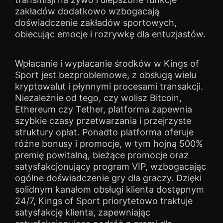
zakładów dodatkowo wzbogacają
doświadczenie zakładów sportowych,
obiecując emocje i rozrywkę dla entuzjastów.
Wpłacanie i wypłacanie środków w Kings of
Sport jest bezproblemowe, z obsługą wielu
kryptowalut i płynnymi procesami transakcji.
Niezależnie od tego, czy wolisz Bitcoin,
Ethereum czy Tether, platforma zapewnia
szybkie czasy przetwarzania i przejrzyste
struktury opłat. Ponadto platforma oferuje
różne bonusy i promocje, w tym hojną 500%
premię powitalną, bieżące promocje oraz
satysfakcjonujący program VIP, wzbogacając
ogólne doświadczenie gry dla graczy. Dzięki
solidnym kanałom obsługi klienta dostępnym
24/7, Kings of Sport priorytetowo traktuje
satysfakcję klienta, zapewniając