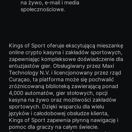
na żywo, e-mail i media
społecznościowe.
Kings of Sport oferuje ekscytującą mieszankę
online crypto kasyna i zakładów sportowych,
zapewniając kompleksowe doświadczenie dla
entuzjastów gier. Obsługiwany przez Maxi
Technology N.V. i licencjonowany przez rząd
Curaçao, ta platforma może się pochwalić
zróżnicowaną biblioteką zawierającą ponad
4,000 automatów, gier stołowych, opcji
kasyna na żywo oraz możliwości zakładów
sportowych. Dzięki wsparciu dla wielu
języków i całodobowej obsłudze klienta,
Kings of Sport zapewnia płynną nawigację i
pomoc dla graczy na całym świecie.