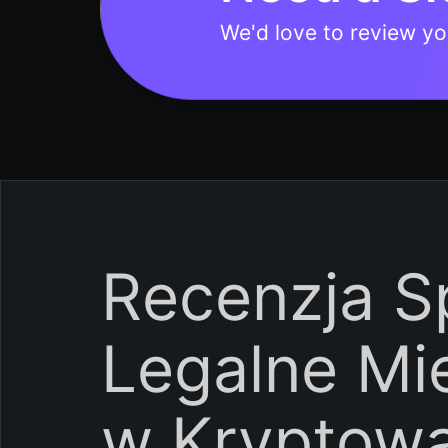
We'd love to review you
Recenzja S
Legalne Mi
w Kryptowa