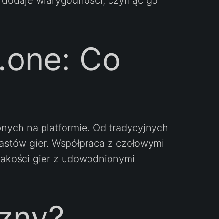
 dodaje wiarygodności, czyniąc go
.one: Co
nych na platformie. Od tradycyjnych
jastów gier. Współpraca z czołowymi
jakości gier z udowodnionymi
czny?