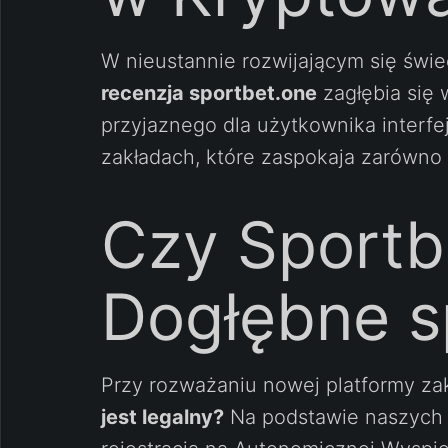
W nieustannie rozwijającym się świ
recenzja sportbet.one
zagłębia się 
przyjaznego dla użytkownika interfe
zakładach, które zaspokaja zarówno 
Czy Sportbe
Dogłębne s
Przy rozważaniu nowej platformy zak
jest legalny?
Na podstawie naszych s