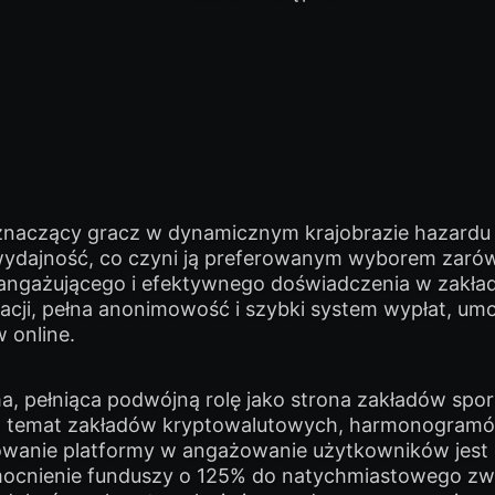
 znaczący gracz w dynamicznym krajobrazie hazardu o
ą wydajność, co czyni ją preferowanym wyborem zarów
angażującego i efektywnego doświadczenia w zakład
racji, pełna anonimowość i szybki system wypłat, um
 online.
, pełniąca podwójną rolę jako strona zakładów spor
 na temat zakładów kryptowalutowych, harmonogram
ażowanie platformy w angażowanie użytkowników jes
zmocnienie funduszy o 125% do natychmiastowego zw