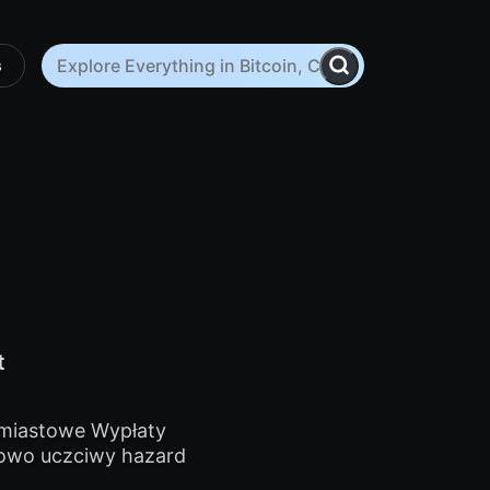
s
t
miastowe Wypłaty
wo uczciwy hazard