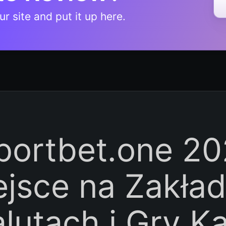
r site and put it up here.
portbet.one 20
ejsce na Zakła
lutach i Gry 