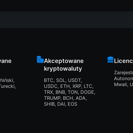
wane
Akceptowane
Licenc
kryptowaluty
Zarejes
Autonom
hiński,
BTC, SOL, USDT,
Mwali, 
Turecki,
USDC, ETH, XRP, LTC,
TRX, BNB, TON, DOGE,
TRUMP, BCH, ADA,
SHIB, DAI, EOS