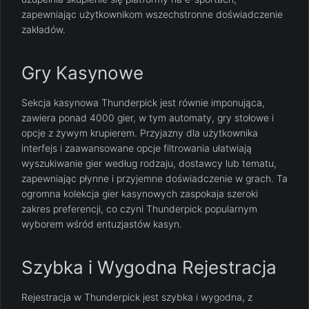
zapewniając użytkownikom wszechstronne doświadczenie
zakładów.
Gry Kasynowe
Sekcja kasynowa Thunderpick jest równie imponująca,
zawiera ponad 4000 gier, w tym automaty, gry stołowe i
opcje z żywym krupierem. Przyjazny dla użytkownika
interfejs i zaawansowane opcje filtrowania ułatwiają
wyszukiwanie gier według rodzaju, dostawcy lub tematu,
zapewniając płynne i przyjemne doświadczenie w grach. Ta
ogromna kolekcja gier kasynowych zaspokaja szeroki
zakres preferencji, co czyni Thunderpick popularnym
wyborem wśród entuzjastów kasyn.
Szybka i Wygodna Rejestracja
Rejestracja w Thunderpick jest szybka i wygodna, z