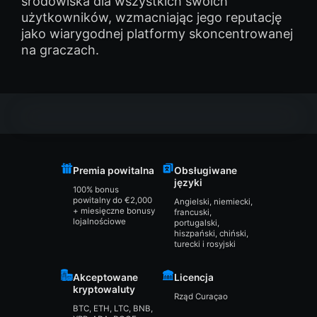
środowiska dla wszystkich swoich
użytkowników, wzmacniając jego reputację
jako wiarygodnej platformy skoncentrowanej
na graczach.
Premia powitalna
Obsługiwane
języki
100% bonus
powitalny do €2,000
Angielski, niemiecki,
+ miesięczne bonusy
francuski,
lojalnościowe
portugalski,
hiszpański, chiński,
turecki i rosyjski
Akceptowane
Licencja
kryptowaluty
Rząd Curaçao
BTC, ETH, LTC, BNB,