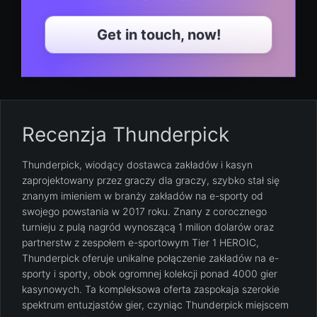
Get in touch, now!
Recenzja Thunderpick
Thunderpick, wiodący dostawca zakładów i kasyn
zaprojektowany przez graczy dla graczy, szybko stał się
znanym imieniem w branży zakładów na e-sporty od
swojego powstania w 2017 roku. Znany z corocznego
turnieju z pulą nagród wynoszącą 1 milion dolarów oraz
partnerstw z zespołem e-sportowym Tier 1 HEROIC,
Thunderpick oferuje unikalne połączenie zakładów na e-
sporty i sporty, obok ogromnej kolekcji ponad 4000 gier
kasynowych. Ta kompleksowa oferta zaspokaja szerokie
spektrum entuzjastów gier, czyniąc Thunderpick miejscem