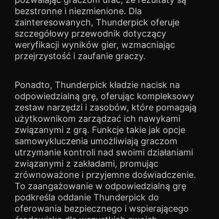
bezstronne i niezmienione. Dla
zainteresowanych, Thunderpick oferuje
szczegółowy przewodnik dotyczący
weryfikacji wyników gier, wzmacniając
przejrzystość i zaufanie graczy.
Ponadto, Thunderpick kładzie nacisk na
odpowiedzialną grę, oferując kompleksowy
zestaw narzędzi i zasobów, które pomagają
użytkownikom zarządzać ich nawykami
związanymi z grą. Funkcje takie jak opcje
samowykluczenia umożliwiają graczom
utrzymanie kontroli nad swoimi działaniami
związanymi z zakładami, promując
zrównoważone i przyjemne doświadczenie.
To zaangażowanie w odpowiedzialną grę
podkreśla oddanie Thunderpick do
oferowania bezpiecznego i wspierającego