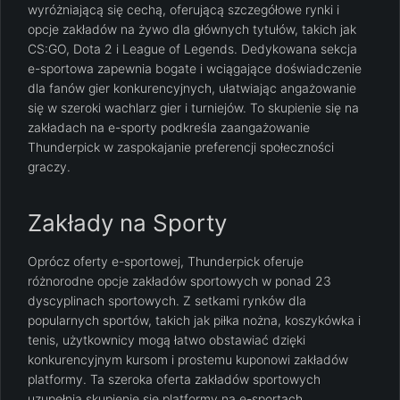
wyróżniającą się cechą, oferującą szczegółowe rynki i
opcje zakładów na żywo dla głównych tytułów, takich jak
CS:GO, Dota 2 i League of Legends. Dedykowana sekcja
e-sportowa zapewnia bogate i wciągające doświadczenie
dla fanów gier konkurencyjnych, ułatwiając angażowanie
się w szeroki wachlarz gier i turniejów. To skupienie się na
zakładach na e-sporty podkreśla zaangażowanie
Thunderpick w zaspokajanie preferencji społeczności
graczy.
Zakłady na Sporty
Oprócz oferty e-sportowej, Thunderpick oferuje
różnorodne opcje zakładów sportowych w ponad 23
dyscyplinach sportowych. Z setkami rynków dla
popularnych sportów, takich jak piłka nożna, koszykówka i
tenis, użytkownicy mogą łatwo obstawiać dzięki
konkurencyjnym kursom i prostemu kuponowi zakładów
platformy. Ta szeroka oferta zakładów sportowych
uzupełnia skupienie się platformy na e-sportach,