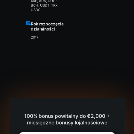
XRP, ADA, DOGE,
BCH, USDT, TRX,
USDC
Rok rozpoczęcia
działalności
2017
100% bonus powitalny do €2,000 +
miesięczne bonusy lojalnościowe