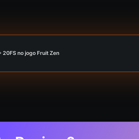
 20FS no jogo Fruit Zen