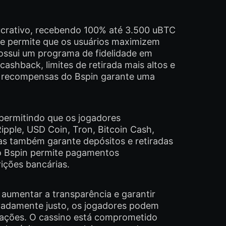
ucrativo, recebendo 100% até 3.500 uBTC
nte permite que os usuários maximizem
possui um programa de fidelidade em
ashback, limites de retirada mais altos e
e recompensas do Bspin garante uma
permitindo que os jogadores
ipple, USD Coin, Tron, Bitcoin Cash,
 mas também garante depósitos e retiradas
 o Bspin permite pagamentos
ições bancárias.
a aumentar a transparência e garantir
vadamente justo, os jogadores podem
olações. O cassino está comprometido