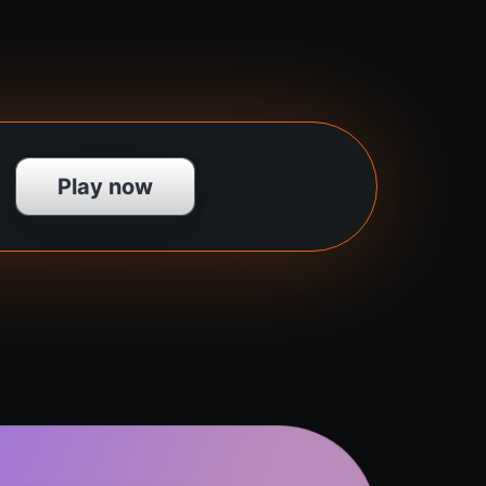
Play now