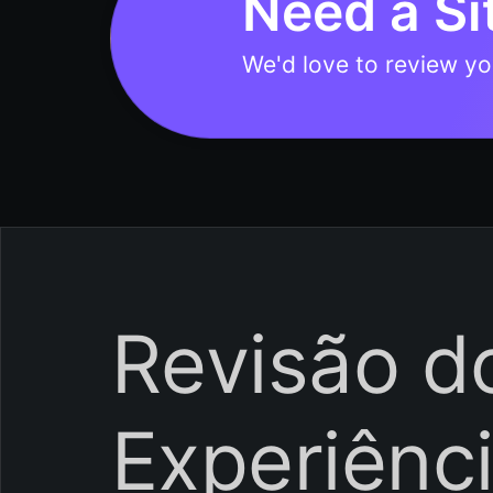
Need a Si
We'd love to review you
Revisão do
Experiênc