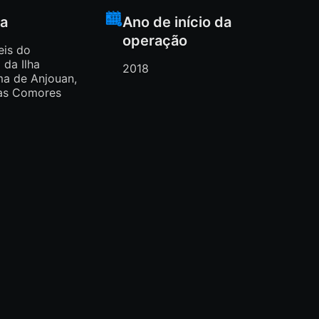
ça
Ano de início da
operação
eis do
da Ilha
2018
a de Anjouan,
as Comores