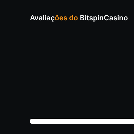
Avaliaç
ões do
BitspinCasino