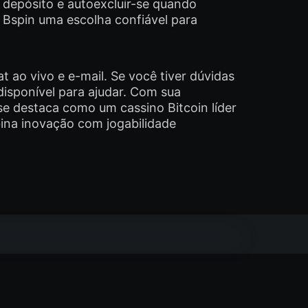
 depósito e autoexcluir-se quando
 Bspin uma escolha confiável para
t ao vivo e e-mail. Se você tiver dúvidas
disponível para ajudar. Com sua
se destaca como um cassino Bitcoin líder
ina inovação com jogabilidade