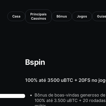
Principais
Casa
Bônus
Jogos
Guia
Cassinos
Bspin
100% até 3500 uBTC + 20FS no jogo
Bônus de boas-vindas generoso de
100% até 3.500 uBTC + 20 rodadas
grátis.