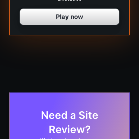
Play now
Need a Site
Review?