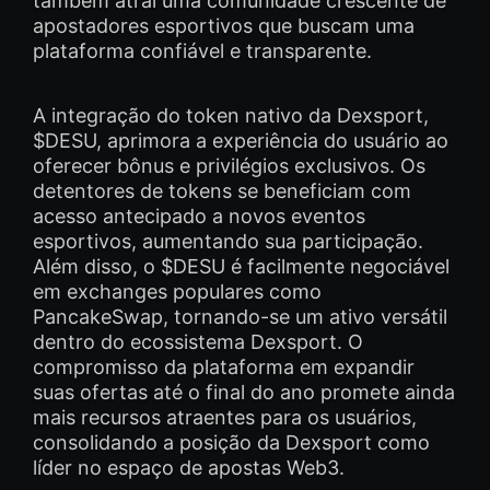
também atrai uma comunidade crescente de
apostadores esportivos que buscam uma
plataforma confiável e transparente.
A integração do token nativo da Dexsport,
$DESU, aprimora a experiência do usuário ao
oferecer bônus e privilégios exclusivos. Os
detentores de tokens se beneficiam com
acesso antecipado a novos eventos
esportivos, aumentando sua participação.
Além disso, o $DESU é facilmente negociável
em exchanges populares como
PancakeSwap, tornando-se um ativo versátil
dentro do ecossistema Dexsport. O
compromisso da plataforma em expandir
suas ofertas até o final do ano promete ainda
mais recursos atraentes para os usuários,
consolidando a posição da Dexsport como
líder no espaço de apostas Web3.