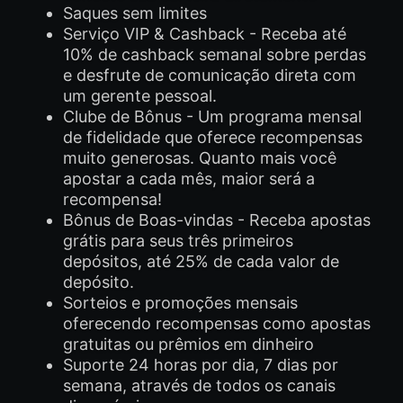
Saques sem limites
Serviço VIP & Cashback - Receba até
10% de cashback semanal sobre perdas
e desfrute de comunicação direta com
um gerente pessoal.
Clube de Bônus - Um programa mensal
de fidelidade que oferece recompensas
muito generosas. Quanto mais você
apostar a cada mês, maior será a
recompensa!
Bônus de Boas-vindas - Receba apostas
grátis para seus três primeiros
depósitos, até 25% de cada valor de
depósito.
Sorteios e promoções mensais
oferecendo recompensas como apostas
gratuitas ou prêmios em dinheiro
Suporte 24 horas por dia, 7 dias por
semana, através de todos os canais