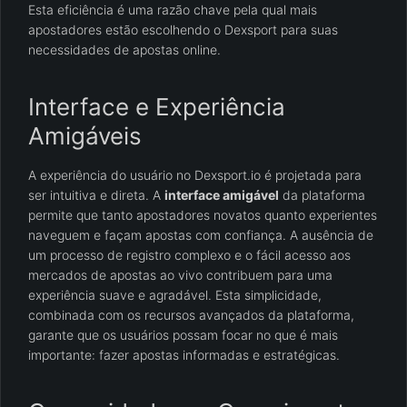
Esta eficiência é uma razão chave pela qual mais
apostadores estão escolhendo o Dexsport para suas
necessidades de apostas online.
Interface e Experiência
Amigáveis
A experiência do usuário no Dexsport.io é projetada para
ser intuitiva e direta. A
interface amigável
da plataforma
permite que tanto apostadores novatos quanto experientes
naveguem e façam apostas com confiança. A ausência de
um processo de registro complexo e o fácil acesso aos
mercados de apostas ao vivo contribuem para uma
experiência suave e agradável. Esta simplicidade,
combinada com os recursos avançados da plataforma,
garante que os usuários possam focar no que é mais
importante: fazer apostas informadas e estratégicas.