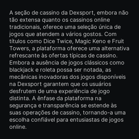
A seção de cassino da Dexsport, embora não
tão extensa quanto os cassinos online
tradicionais, oferece uma seleção única de
jogos que atendem a vários gostos. Com
títulos como Dice Twice, Magic Keno e Fruit
Towers, a plataforma oferece uma alternativa
refrescante às ofertas típicas de cassino.
Embora a ausência de jogos clássicos como
blackjack e roleta possa ser notada, as
mecânicas inovadoras dos jogos disponíveis
na Dexsport garantem que os usuários
desfrutem de uma experiência de jogo
distinta. A ênfase da plataforma na
segurança e transparência se estende às
suas operações de cassino, tornando-a uma
escolha confiável para entusiastas de jogos
online.