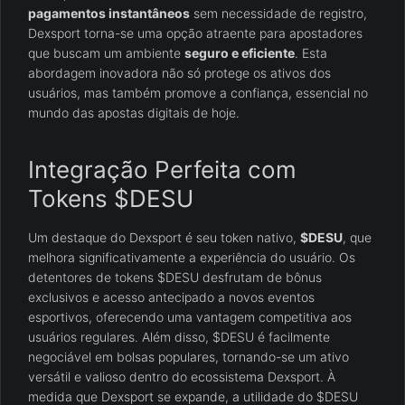
pagamentos instantâneos
sem necessidade de registro,
Dexsport torna-se uma opção atraente para apostadores
que buscam um ambiente
seguro e eficiente
. Esta
abordagem inovadora não só protege os ativos dos
usuários, mas também promove a confiança, essencial no
mundo das apostas digitais de hoje.
Integração Perfeita com
Tokens $DESU
Um destaque do Dexsport é seu token nativo,
$DESU
, que
melhora significativamente a experiência do usuário. Os
detentores de tokens $DESU desfrutam de bônus
exclusivos e acesso antecipado a novos eventos
esportivos, oferecendo uma vantagem competitiva aos
usuários regulares. Além disso, $DESU é facilmente
negociável em bolsas populares, tornando-se um ativo
versátil e valioso dentro do ecossistema Dexsport. À
medida que Dexsport se expande, a utilidade do $DESU