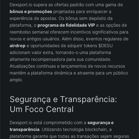
Dexsport.io supera as ofertas padrão com uma gama de
bônus e promoções
projetadas para enriquecer a
experiência de apostas. Os bônus sem depósito da
plataforma, o
programa de fidelidade VIP
e as opções de
reembolso semanal oferecem incentivos significativos para
novos e antigos usuários. Além disso, eventos regulares de
airdrop
e oportunidades de adquirir tokens $DESU
adicionam valor extra, tornando-o uma plataforma
altamente recompensadora para sua comunidade.
Atualizações contínuas e lançamentos de novos recursos
mantêm a plataforma dinâmica e atraente para um público
amplo.
Segurança e Transparência:
Um Foco Central
Dexsport.io está comprometido com a
segurança e
transparência
. Utilizando tecnologia blockchain, a
plataforma garante que todas as transações sejam seguras