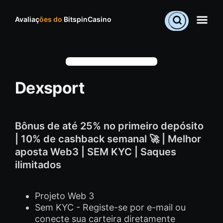
Avaliaç
ões do
BitspinCasino
Dexsport
Bônus de até 25% no primeiro depósito
| 10% de cashback semanal 🚀 | Melhor
aposta Web3 | SEM KYC | Saques
ilimitados
Projeto Web 3
Sem KYC - Registe-se por e-mail ou
conecte sua carteira diretamente