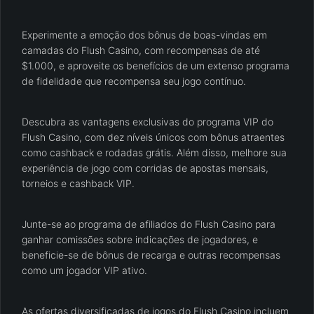
Experimente a emoção dos bônus de boas-vindas em
camadas do Flush Casino, com recompensas de até
$1.000, e aproveite os benefícios de um extenso programa
de fidelidade que recompensa seu jogo contínuo.
Descubra as vantagens exclusivas do programa VIP do
Flush Casino, com dez níveis únicos com bônus atraentes
como cashback e rodadas grátis. Além disso, melhore sua
experiência de jogo com corridas de apostas mensais,
torneios e cashback VIP.
Junte-se ao programa de afiliados do Flush Casino para
ganhar comissões sobre indicações de jogadores, e
beneficie-se de bônus de recarga e outras recompensas
como um jogador VIP ativo.
As ofertas diversificadas de jogos do Flush Casino incluem