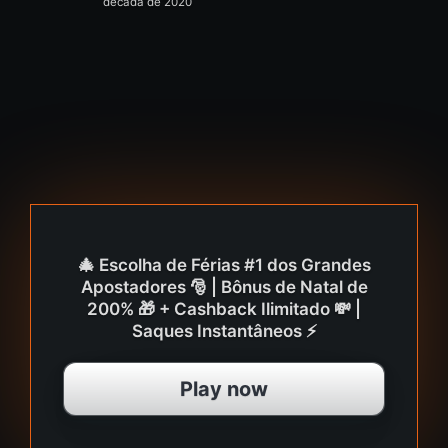
década de 2020
🎄 Escolha de Férias #1 dos Grandes
Apostadores 🎅 | Bônus de Natal de
200% 🎁 + Cashback Ilimitado 💸 |
Saques Instantâneos ⚡
Play now