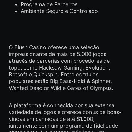
Programa de Parceiros
Ambiente Seguro e Controlado
O Flush Casino oferece uma seleção
impressionante de mais de 5.000 jogos
através de parcerias com provedores de
topo, como Hacksaw Gaming, Evolution,
Betsoft e Quickspin. Entre os títulos
populares estão Big Bass-Hold & Spinner,
Wanted Dead or Wild e Gates of Olympus.
A plataforma é conhecida por sua extensa
variedade de jogos e oferece bônus de boas-
vindas em camadas de até $1.000,
juntamente com um programa de fidelidade