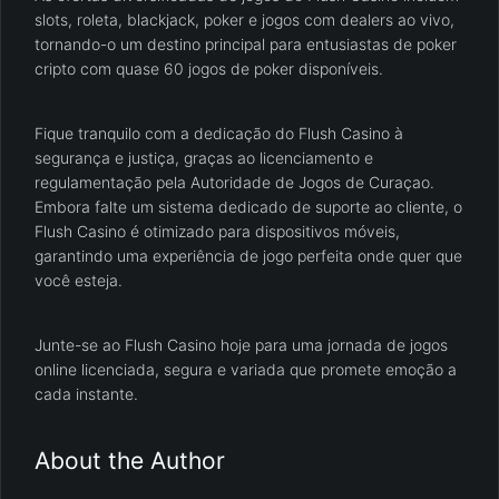
slots, roleta, blackjack, poker e jogos com dealers ao vivo,
tornando-o um destino principal para entusiastas de poker
cripto com quase 60 jogos de poker disponíveis.
Fique tranquilo com a dedicação do Flush Casino à
segurança e justiça, graças ao licenciamento e
regulamentação pela Autoridade de Jogos de Curaçao.
Embora falte um sistema dedicado de suporte ao cliente, o
Flush Casino é otimizado para dispositivos móveis,
garantindo uma experiência de jogo perfeita onde quer que
você esteja.
Junte-se ao Flush Casino hoje para uma jornada de jogos
online licenciada, segura e variada que promete emoção a
cada instante.
About the Author