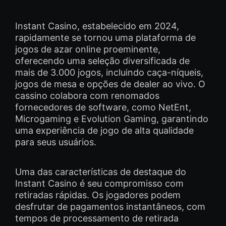
Instant Casino, estabelecido em 2024,
rapidamente se tornou uma plataforma de
jogos de azar online proeminente,
oferecendo uma seleção diversificada de
mais de 3.000 jogos, incluindo caça-níqueis,
jogos de mesa e opções de dealer ao vivo. O
cassino colabora com renomados
fornecedores de software, como NetEnt,
Microgaming e Evolution Gaming, garantindo
uma experiência de jogo de alta qualidade
para seus usuários.
Uma das características de destaque do
Instant Casino é seu compromisso com
retiradas rápidas. Os jogadores podem
desfrutar de pagamentos instantâneos, com
tempos de processamento de retirada