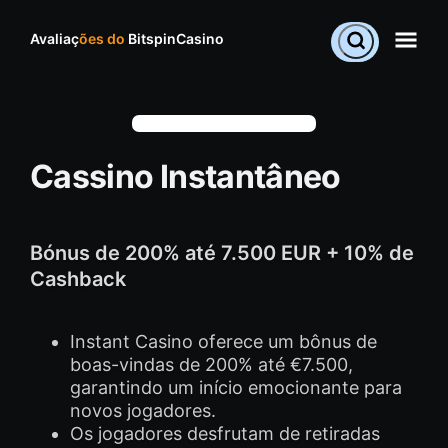
Avaliaç
ões do
BitspinCasino
Cassino Instantâneo
Bónus de 200% até 7.500 EUR + 10% de
Cashback
Instant Casino oferece um bônus de
boas-vindas de 200% até €7.500,
garantindo um início emocionante para
novos jogadores.
Os jogadores desfrutam de retiradas