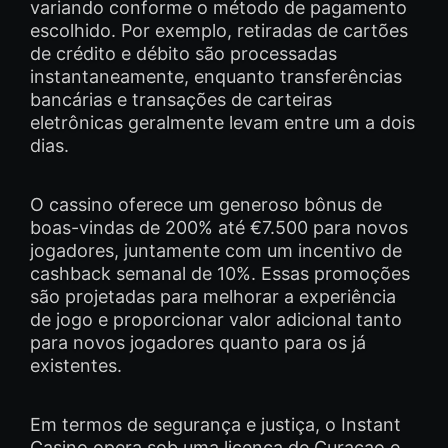
variando conforme o método de pagamento
escolhido. Por exemplo, retiradas de cartões
de crédito e débito são processadas
instantaneamente, enquanto transferências
bancárias e transações de carteiras
eletrônicas geralmente levam entre um a dois
dias.
O cassino oferece um generoso bônus de
boas-vindas de 200% até €7.500 para novos
jogadores, juntamente com um incentivo de
cashback semanal de 10%. Essas promoções
são projetadas para melhorar a experiência
de jogo e proporcionar valor adicional tanto
para novos jogadores quanto para os já
existentes.
Em termos de segurança e justiça, o Instant
Casino opera sob uma licença de Curaçao e