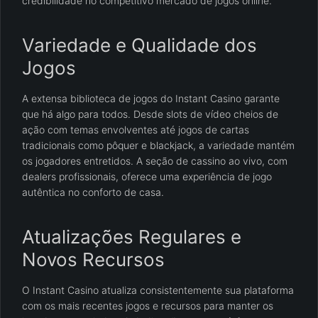
credibilidade no competitivo mercado de jogos online.
Variedade e Qualidade dos
Jogos
A extensa biblioteca de jogos do Instant Casino garante
que há algo para todos. Desde slots de vídeo cheios de
ação com temas envolventes até jogos de cartas
tradicionais como pôquer e blackjack, a variedade mantém
os jogadores entretidos. A seção de cassino ao vivo, com
dealers profissionais, oferece uma experiência de jogo
autêntica no conforto de casa.
Atualizações Regulares e
Novos Recursos
O Instant Casino atualiza consistentemente sua plataforma
com os mais recentes jogos e recursos para manter os