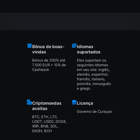
Bônus de boas-
Idiomas
vindas
suportados
Bónus de 200% até
Eles suportam os
7.500 EUR + 10% de
seguintes idiomas
Cashback
em seu site: inglês,
alemão, espanhol,
francês, italiano,
polonês, norueguês
e grego.
Criptomoedas
Licença
aceitas
Governo de Curaçao
BTC, ETH, LTC,
USDT, USDC, DOGE,
XRP, BNB, SOL,
DASH, BCH