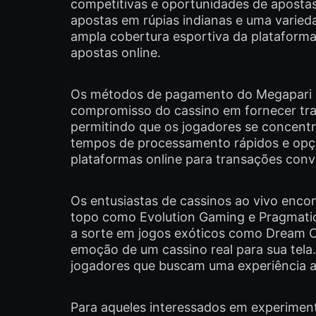
competitivas e oportunidades de apostas
apostas em rúpias indianas e uma varie
ampla cobertura esportiva da plataforma
apostas online.
Os métodos de pagamento do Megapari Ca
compromisso do cassino em fornecer tran
permitindo que os jogadores se concent
tempos de processamento rápidos e opç
plataformas online para transações con
Os entusiastas de cassinos ao vivo enc
topo como Evolution Gaming e Pragmatic 
a sorte em jogos exóticos como Dream Ca
emoção de um cassino real para sua tela
jogadores que buscam uma experiência au
Para aqueles interessados em experime