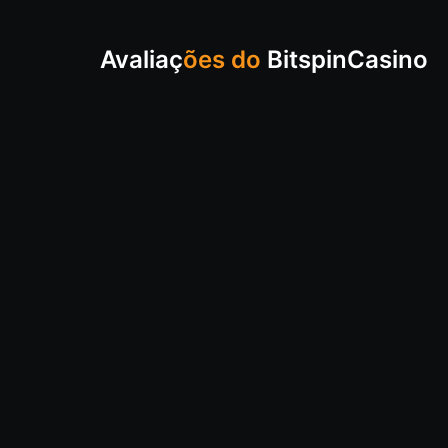
Avaliaç
ões do
BitspinCasino