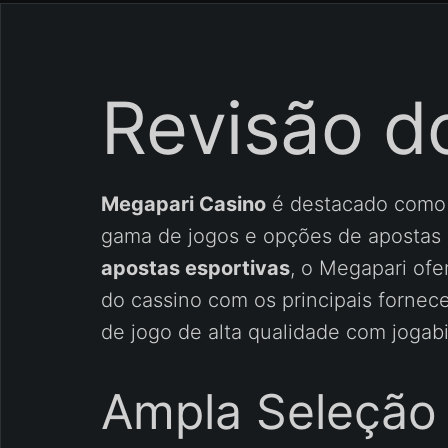
Revisão d
Megapari Casino
é destacado como u
gama de jogos e opções de apostas 
apostas esportivas
, o Megapari ofe
do cassino com os principais forne
de jogo de alta qualidade com jogabi
Ampla Seleção