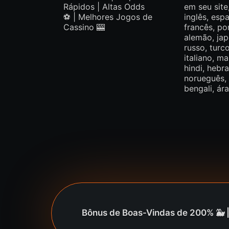
Rápidos | Altas Odds
em seu sit
⚽️ | Melhores Jogos de
inglês, esp
Cassino 🎰
francês, po
alemão, jap
russo, turc
italiano, m
hindi, hebr
norueguês, 
bengali, ár
Bônus de Boas-Vindas de 200% 🐳 | 