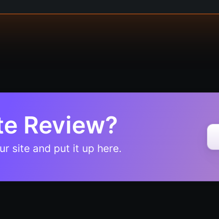
te Review?
r site and put it up here.