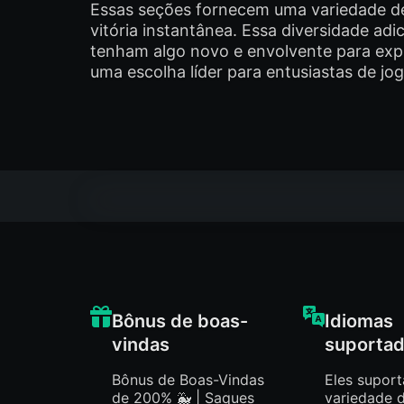
Essas seções fornecem uma variedade de j
vitória instantânea. Essa diversidade a
tenham algo novo e envolvente para expl
uma escolha líder para entusiastas de jog
Bônus de boas-
Idiomas
vindas
suporta
Bônus de Boas-Vindas
Eles supor
de 200% 🐳 | Saques
variedade 