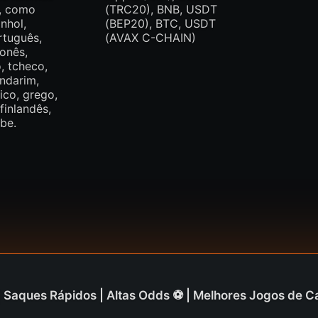
e, como
(TRC20), BNB, USDT
anhol,
(BEP20), BTC, USDT
rtuguês,
(AVAX C-CHAIN)
onês,
o, tcheco,
andarim,
aico, grego,
finlandês,
abe.
Saques Rápidos | Altas Odds ⚽️ | Melhores Jogos de C