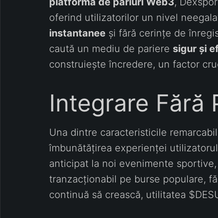
platformă de pariuri Web3
, Dexspor
oferind utilizatorilor un nivel neegal
instantanee
și fără cerințe de înregi
caută un mediu de pariere
sigur și e
construiește încredere, un factor cruci
Integrare Fără
Una dintre caracteristicile remarcabi
îmbunătățirea experienței utilizatoru
anticipat la noi evenimente sportive,
tranzacționabil pe burse populare, f
continuă să crească, utilitatea $DESU