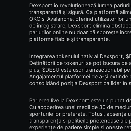
Dexsport.io revoluționează lumea pariuril
transparentă și sigură. Ca platformă ali
OKC și Avalanche, oferind utilizatorilor un
de înregistrare, Dexsport elimină obstaco
pariurilor online nu doar că sporește încre
platforme fiabile și transparente.
Integrarea tokenului nativ al Dexsport, $D
Deținătorii de tokenuri se pot bucura de 
plus, $DESU este ușor tranzacționabil pe
Angajamentul platformei de a-și extinde ofe
consolidând poziția Dexsport ca lider în s
Parierea live la Dexsport este un punct de
Cu acoperirea unei medii de 30 de meciuri
sporturile lor preferate. Totuși, absența u
transparența și politicile prietenoase al
experiențe de pariere simple și oneste rez