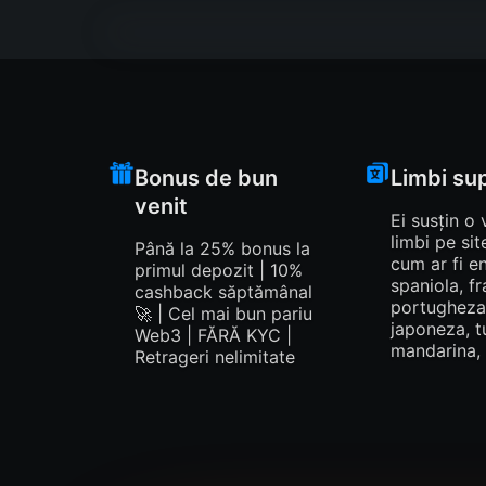
Bonus de bun
Limbi su
venit
Ei susțin o 
limbi pe site
Până la 25% bonus la
cum ar fi e
primul depozit | 10%
spaniola, f
cashback săptămânal
portugheza
🚀 | Cel mai bun pariu
japoneza, t
Web3 | FĂRĂ KYC |
mandarina, 
Retrageri nelimitate