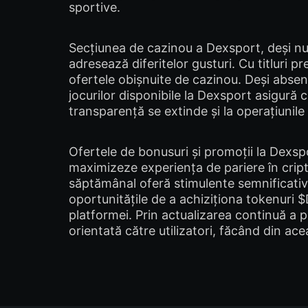
sportive.
Secțiunea de cazinou a Dexsport, deși nu e
adresează diferitelor gusturi. Cu titluri
ofertele obișnuite de cazinou. Deși absenț
jocurilor disponibile la Dexsport asigură c
transparență se extinde și la operațiunile
Ofertele de bonusuri și promoții la Dexspor
maximizeze experiența de pariere în crip
săptămânal oferă stimulente semnificative a
oportunitățile de a achiziționa tokenur
platformei. Prin actualizarea continuă a 
orientată către utilizatori, făcând din ac