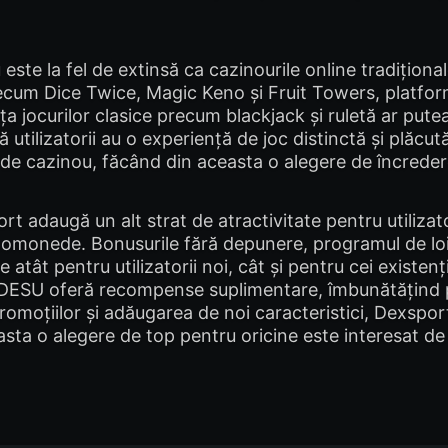
ste la fel de extinsă ca cazinourile online tradițional
 precum Dice Twice, Magic Keno și Fruit Towers, platfo
a jocurilor clasice precum blackjack și ruletă ar pute
ă utilizatorii au o experiență de joc distinctă și plăcu
 de cazinou, făcând din aceasta o alegere de încredere
t adaugă un alt strat de atractivitate pentru utilizato
tomonede. Bonusurile fără depunere, programul de loia
tât pentru utilizatorii noi, cât și pentru cei existenți
i $DESU oferă recompense suplimentare, îmbunătățind
promoțiilor și adăugarea de noi caracteristici, Dexspo
easta o alegere de top pentru oricine este interesat de