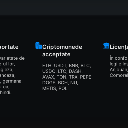
portate
Criptomonede
Licenț
acceptate
varietate de
În confo
-ul lor,
legile I
ETH, USDT, BNB, BTC,
ngleza,
Anjouan
USDC, LTC, DASH,
ranceza,
Comorel
AVAX, TON, TRX, PEPE,
, germana,
DOGE, BCH, NU,
urca,
METIS, POL
hindi.