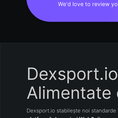
We'd love to review you
Dexsport.io:
Alimentate
Dexsport.io stabilește noi standarde 