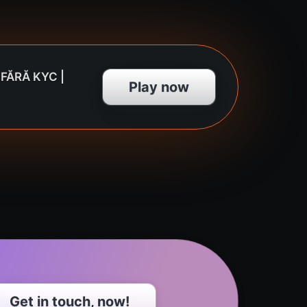
| FĂRĂ KYC |
Play now
Get in touch, now!