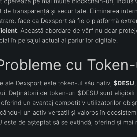
t operează pe mai multe blockchain-uri, inclus
at de transparență și securitate. Eliminarea inte
strare, face ca Dexsport să fie o platformă extre
ficient
. Această abordare de vârf nu doar protejeaz
al în peisajul actual al pariurilor digitale.
 Probleme cu Token
le ale Dexsport este token-ul său nativ,
$DESU
,
lui. Deținătorii de token-uri $DESU sunt eligibil
 oferind un avantaj competitiv utilizatorilor obi
ăcându-l un activ versatil și valoros în ecosist
 este de așteptat să se extindă, oferind și mai m