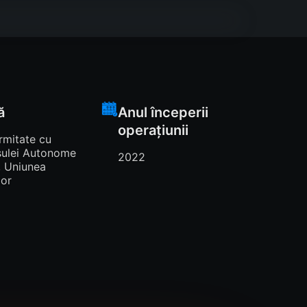
ă
Anul începerii
operațiunii
rmitate cu
nsulei Autonome
2022
, Uniunea
or