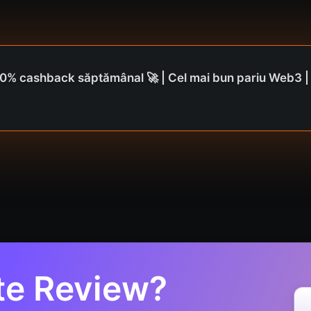
 10% cashback săptămânal 🚀 | Cel mai bun pariu Web3 
te Review?