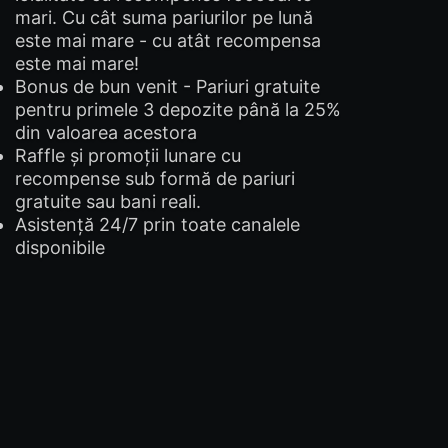
mari. Cu cât suma pariurilor pe lună
este mai mare - cu atât recompensa
este mai mare!
Bonus de bun venit - Pariuri gratuite
pentru primele 3 depozite până la 25%
din valoarea acestora
Raffle și promoții lunare cu
recompense sub formă de pariuri
gratuite sau bani reali.
Asistență 24/7 prin toate canalele
disponibile