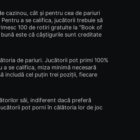
e cazinou, cât și pentru cea de pariuri
entru a se califica, jucătorii trebuie să
esc 100 de rotiri gratuite la "Book of
 bună este că câștigurile sunt creditate
toria de pariuri. Jucătorii pot primi 100%
u a se califica, miza minimă necesară
 includă cel puțin trei poziții, fiecare
torilor săi, indiferent dacă preferă
cătorii pot porni în călătoria lor de joc