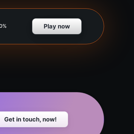
Play now
30%
Get in touch, now!