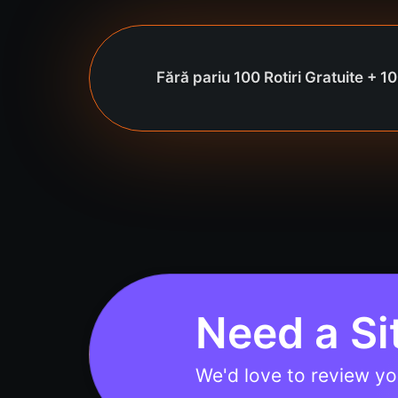
Fără pariu 100 Rotiri Gratuite + 
Need a Si
We'd love to review you