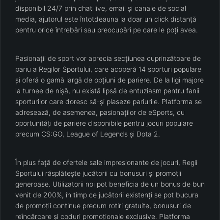
disponibil 24/7 prin chat live, email și canale de social
media, ajutorul este întotdeauna la doar un click distanță
pentru orice întrebări sau preocupări pe care le poți avea.
Pasionații de sport vor aprecia secțiunea cuprinzătoare de
pariu a Regilor Sportului, care acoperă 14 sporturi populare
și oferă o gamă largă de opțiuni de pariere. De la ligi majore
la turnee de nișă, nu există lipsă de entuziasm pentru fanii
sporturilor care doresc să-și plaseze pariurile. Platforma se
adresează, de asemenea, pasionaților de eSports, cu
oportunități de pariere disponibile pentru jocuri populare
precum CS:GO, League of Legends și Dota 2.
În plus față de ofertele sale impresionante de jocuri, Regii
Sportului răsplătește jucătorii cu bonusuri și promoții
generoase. Utilizatorii noi pot beneficia de un bonus de bun
venit de 200%, în timp ce jucătorii existenți se pot bucura
de promoții continue precum rotiri gratuite, bonusuri de
reîncărcare și coduri promoționale exclusive. Platforma