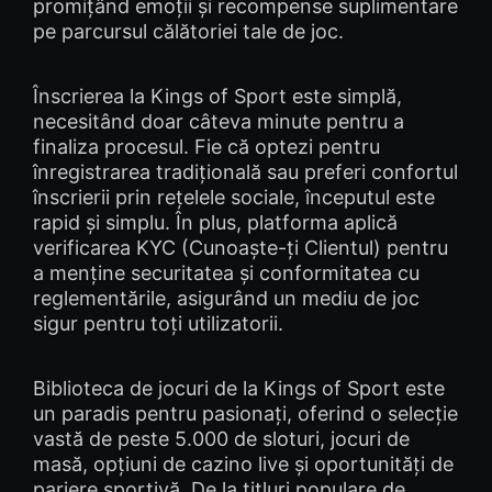
promițând emoții și recompense suplimentare
pe parcursul călătoriei tale de joc.
Înscrierea la Kings of Sport este simplă,
necesitând doar câteva minute pentru a
finaliza procesul. Fie că optezi pentru
înregistrarea tradițională sau preferi confortul
înscrierii prin rețelele sociale, începutul este
rapid și simplu. În plus, platforma aplică
verificarea KYC (Cunoaște-ți Clientul) pentru
a menține securitatea și conformitatea cu
reglementările, asigurând un mediu de joc
sigur pentru toți utilizatorii.
Biblioteca de jocuri de la Kings of Sport este
un paradis pentru pasionați, oferind o selecție
vastă de peste 5.000 de sloturi, jocuri de
masă, opțiuni de cazino live și oportunități de
pariere sportivă. De la titluri populare de