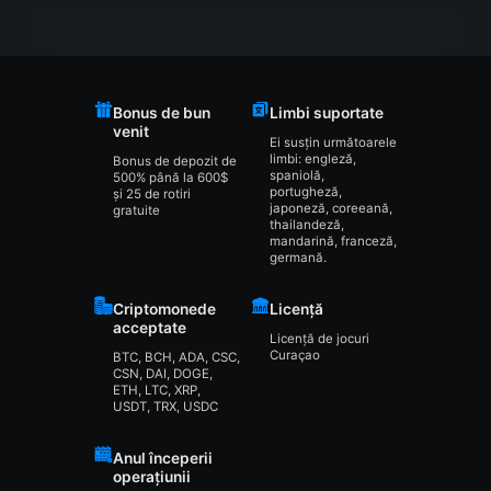
Bonus de bun
Limbi suportate
venit
Ei susțin următoarele
limbi: engleză,
Bonus de depozit de
spaniolă,
500% până la 600$
portugheză,
și 25 de rotiri
japoneză, coreeană,
gratuite
thailandeză,
mandarină, franceză,
germană.
Criptomonede
Licență
acceptate
Licență de jocuri
Curaçao
BTC, BCH, ADA, CSC,
CSN, DAI, DOGE,
ETH, LTC, XRP,
USDT, TRX, USDC
Anul începerii
operațiunii