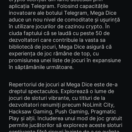
aplicația Telegram. Folosind capacitățile
inovatoare ale botului Telegram, Mega Dice
aduce un nou nivel de comoditate și ușurință
în utilizare jocurilor de cazinou crypto. În
ciuda faptului că se laudă cu peste 50 de
dezvoltatori care contribuie la vasta sa
bibliotecă de jocuri, Mega Dice asigură că
experiența de joc rămâne de top, cu
promisiunea unei liste de jocuri în expansiune
în săptămânile următoare.
Repertoriul de jocuri al Mega Dice este de-a
dreptul spectaculos. Explorează o lume de
jocuri de sloturi vibrante, cu titluri de la
dezvoltatori renumiți precum NoLimit City,
Hacksaw Gaming, Push Gaming, Pragmatic
Play și alții. Includerea unui mod de joc gratuit
permite jucătorilor să exploreze aceste sloturi
captivante fără riscuri înainte de a se avânta