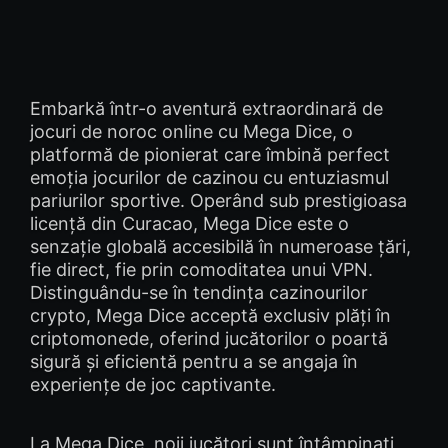
Embarkă într-o aventură extraordinară de
jocuri de noroc online cu Mega Dice, o
platformă de pionierat care îmbină perfect
emoția jocurilor de cazinou cu entuziasmul
pariurilor sportive. Operând sub prestigioasa
licență din Curacao, Mega Dice este o
senzație globală accesibilă în numeroase țări,
fie direct, fie prin comoditatea unui VPN.
Distinguându-se în tendința cazinourilor
crypto, Mega Dice acceptă exclusiv plăți în
criptomonede, oferind jucătorilor o poartă
sigură și eficientă pentru a se angaja în
experiențe de joc captivante.
La Mega Dice, noii jucători sunt întâmpinați