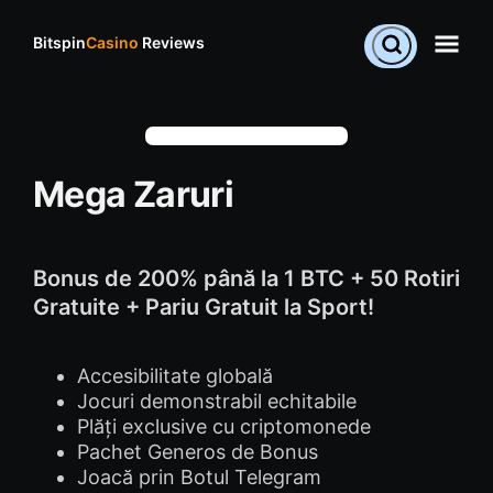
Bitspin
Casino
Reviews
Mega Zaruri
Bonus de 200% până la 1 BTC + 50 Rotiri
Gratuite + Pariu Gratuit la Sport!
Accesibilitate globală
Jocuri demonstrabil echitabile
Plăți exclusive cu criptomonede
Pachet Generos de Bonus
Joacă prin Botul Telegram