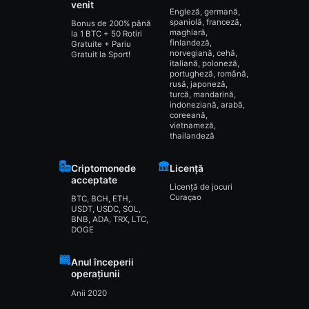
venit
Engleză, germană,
spaniolă, franceză,
Bonus de 200% până
maghiară,
la 1 BTC + 50 Rotiri
finlandeză,
Gratuite + Pariu
norvegiană, cehă,
Gratuit la Sport!
italiană, poloneză,
portugheză, română,
rusă, japoneză,
turcă, mandarină,
indoneziană, arabă,
coreeană,
vietnameză,
thailandeză
Criptomonede
Licență
acceptate
Licență de jocuri
Curaçao
BTC, BCH, ETH,
USDT, USDC, SOL,
BNB, ADA, TRX, LTC,
DOGE
Anul începerii
operațiunii
Anii 2020