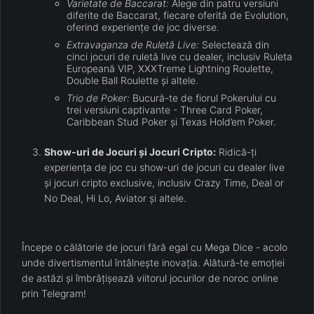
Varietate de Baccarat:
Alege din patru versiuni
diferite de Baccarat, fiecare oferită de Evolution,
oferind experiențe de joc diverse.
Extravaganza de Ruletă Live:
Selectează din
cinci jocuri de ruletă live cu dealer, inclusiv Ruleta
Europeană VIP, XXXTreme Lightning Roulette,
Double Ball Roulette și altele.
Trio de Poker:
Bucură-te de fiorul Pokerului cu
trei versiuni captivante - Three Card Poker,
Caribbean Stud Poker și Texas Hold’em Poker.
Show-uri de Jocuri și Jocuri Cripto:
Ridică-ți
experiența de joc cu show-uri de jocuri cu dealer live
și jocuri cripto exclusive, inclusiv Crazy Time, Deal or
No Deal, Hi Lo, Aviator și altele.
Începe o călătorie de jocuri fără egal cu Mega Dice - acolo
unde divertismentul întâlnește inovația. Alătură-te emoției
de astăzi și îmbrățișează viitorul jocurilor de noroc online
prin Telegram!