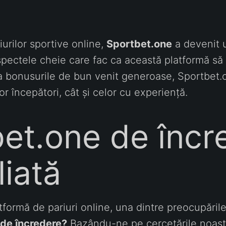
urilor sportive online,
Sportbet.one
a devenit u
pectele cheie care fac ca această platformă să 
la bonusurile de bun venit generoase, Sportbet.
or începători, cât și celor cu experiență.
bet.one de încr
liată
formă de pariuri online, una dintre preocupările 
 de încredere?
Bazându-ne pe cercetările noastr