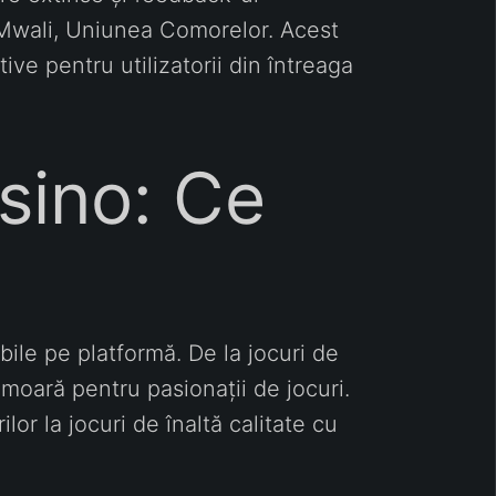
ă Mwali, Uniunea Comorelor. Acest
ive pentru utilizatorii din întreaga
sino: Ce
ile pe platformă. De la jocuri de
omoară pentru pasionații de jocuri.
or la jocuri de înaltă calitate cu