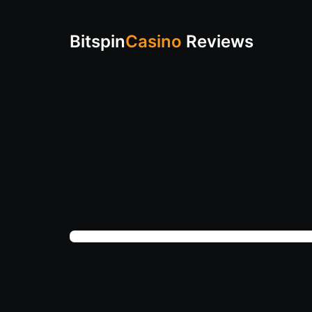
Bitspin
Casino
Reviews