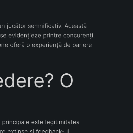
n jucător semnificativ. Această
se evidențieze printre concurenți.
one oferă o experiență de pariere
edere? O
principale este legitimitatea
e extinse și feedback-ul