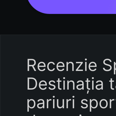
Recenzie S
Destinația 
pariuri spor