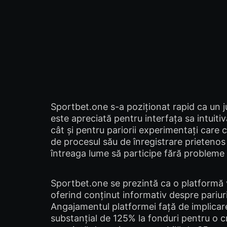
Sportbet.one s-a poziționat rapid ca un j
este apreciată pentru interfața sa intuiti
cât și pentru pariorii experimentați care c
de procesul său de înregistrare prietenos 
întreaga lume să participe fără probleme l
Sportbet.one se prezintă ca o platformă ve
oferind conținut informativ despre pariuril
Angajamentul platformei față de implicare
substanțial de 125% la fonduri pentru o 