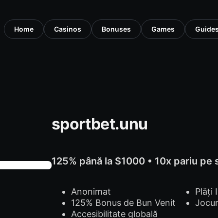
Home
Casinos
Bonuses
Games
Guide
sportbet.unu
125% până la $1000 • 10x pariu pe 
Anonimat
Plăți
125% Bonus de Bun Venit
Jocur
Accesibilitate globală