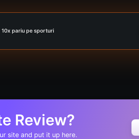
10x pariu pe sporturi
te Review?
r site and put it up here.