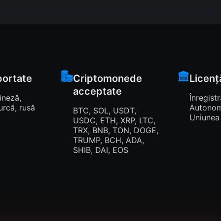
portate
Criptomonede
Licenț
acceptate
ineză,
Înregistr
urcă, rusă
Autonom
BTC, SOL, USDT,
Uniunea
USDC, ETH, XRP, LTC,
TRX, BNB, TON, DOGE,
TRUMP, BCH, ADA,
SHIB, DAI, EOS