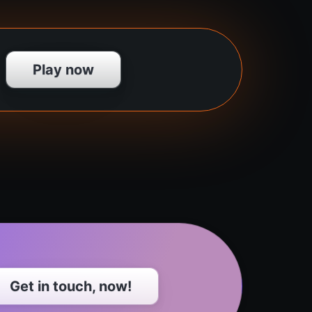
Play now
Get in touch, now!