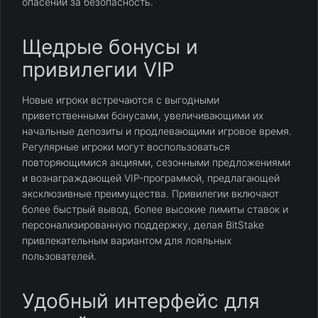
опасений за безопасность.
Щедрые бонусы и
привилегии VIP
Новые игроки встречаются с выгодными
приветственными бонусами, увеличивающими их
начальные депозиты и продлевающими игровое время.
Регулярные игроки могут воспользоваться
повторяющимися акциями, сезонными предложениями
и вознаграждающей VIP-программой, предлагающей
эксклюзивные преимущества. Привилегии включают
более быстрый вывод, более высокие лимиты ставок и
персонализированную поддержку, делая BitStake
привлекательным вариантом для лояльных
пользователей.
Удобный интерфейс для