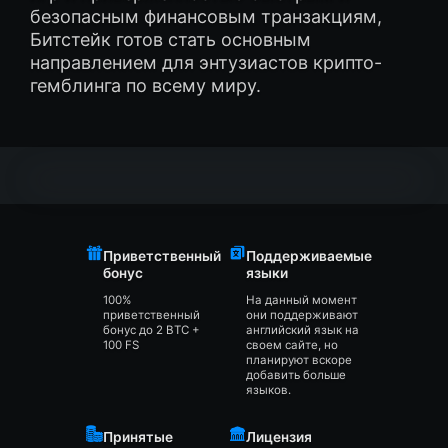
безопасным финансовым транзакциям,
Битстейк готов стать основным
направлением для энтузиастов крипто-
гемблинга по всему миру.
Приветственный
Поддерживаемые
бонус
языки
100%
На данный момент
приветственный
они поддерживают
бонус до 2 BTC +
английский язык на
100 FS
своем сайте, но
планируют вскоре
добавить больше
языков.
Принятые
Лицензия