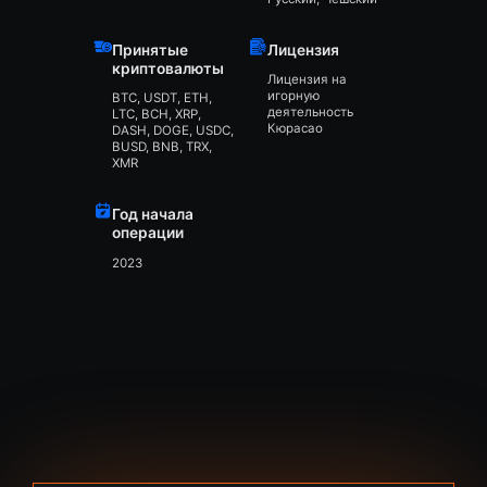
Принятые
Лицензия
криптовалюты
Лицензия на
игорную
BTC, USDT, ETH,
деятельность
LTC, BCH, XRP,
Кюрасао
DASH, DOGE, USDC,
BUSD, BNB, TRX,
XMR
Год начала
операции
2023