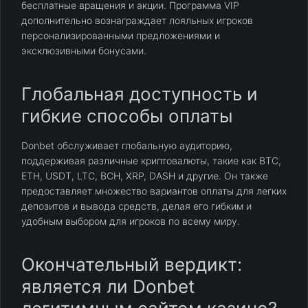
бесплатные вращения и акции. Программа VIP
дополнительно вознаграждает лояльных игроков
персонализированными предложениями и
эксклюзивными бонусами.
Глобальная доступность и
гибкие способы оплаты
Donbet обслуживает глобальную аудиторию,
поддерживая различные криптовалюты, такие как BTC,
ETH, USDT, LTC, BCH, XRP, DASH и другие. Он также
предоставляет множество вариантов оплаты для легких
депозитов и вывода средств, делая его гибким и
удобным выбором для игроков по всему миру.
Окончательный вердикт:
является ли Donbet