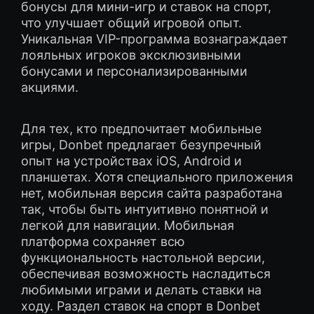
бонусы для мини-игр и ставок на спорт,
что улучшает общий игровой опыт.
Уникальная VIP-программа вознаграждает
лояльных игроков эксклюзивными
бонусами и персонализированными
акциями.
Для тех, кто предпочитает мобильные
игры, Donbet предлагает безупречный
опыт на устройствах iOS, Android и
планшетах. Хотя специального приложения
нет, мобильная версия сайта разработана
так, чтобы быть интуитивно понятной и
легкой для навигации. Мобильная
платформа сохраняет всю
функциональность настольной версии,
обеспечивая возможность насладиться
любимыми играми и делать ставки на
ходу. Раздел ставок на спорт в Donbet