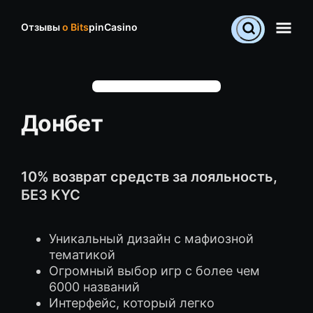
Отзывы
о Bits
pinCasino
Донбет
10% возврат средств за лояльность,
БЕЗ KYC
Уникальный дизайн с мафиозной
тематикой
Огромный выбор игр с более чем
6000 названий
Интерфейс, который легко