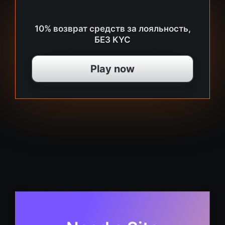
10% возврат средств за лояльность,
БЕЗ KYC
Play now