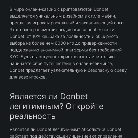
В мире онлайн-казино с криптовалютой Donbet
выделяется уникальным дизайном в стиле мафии,
предлагая игрокам роскошный и захватывающий опыт.
Этот обзор рассмотрит выдающиеся особенности
Donbet, от 10% кешбэка за лояльность и обширного
выбора из более чем 6000 игр до приверженности
поддержанию анонимной платформы без требований
KYC. Будь вы энтузиаст криптовалюты или только
начинаете свое путешествие в онлайн-гейминге,
Donbet предлагает увлекательную и безопасную среду
для всех игроков.
Является ли Donbet
легитимным? Откройте
реальность
Является ли Donbet легитимным? Абсолютно! Donbet
работает под действующей лицензией от Управления