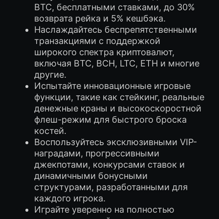
BTC, бесплатными ставками, до 30%
возврата рейка и 5% кешбэка.
Наслаждайтесь беспрепятственными
транзакциями с поддержкой
широкого спектра криптовалют,
включая BTC, BCH, LTC, ETH и многие
другие.
Испытайте инновационные игровые
функции, такие как стейкинг, реальные
денежные краны и высокоскоростной
флеш-режим для быстрого броска
костей.
Воспользуйтесь эксклюзивными VIP-
наградами, прогрессивными
джекпотами, конкурсами ставок и
динамичными бонусными
структурами, разработанными для
каждого игрока.
Играйте уверенно на полностью