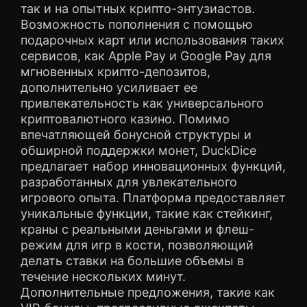
так и на опытных крипто-энтузиастов.
Возможность пополнения с помощью
подарочных карт или использования таких
сервисов, как Apple Pay и Google Pay для
мгновенных крипто-депозитов,
дополнительно усиливает ее
привлекательность как универсального
криптовалютного казино. Помимо
впечатляющей бонусной структуры и
обширной поддержки монет, DuckDice
предлагает набор инновационных функций,
разработанных для увлекательного
игрового опыта. Платформа предоставляет
уникальные функции, такие как стейкинг,
краны с реальными деньгами и флеш-
режим для игр в кости, позволяющий
делать ставки на большие объемы в
течение нескольких минут.
Дополнительные предложения, такие как