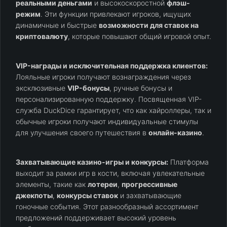
реальными деньгами
и высокоскоростной
флэш-
режим
. Эти функции привлекают игроков, ищущих
динамичные и быстрые
возможности для ставок на
криптовалюту
, которые повышают общий игровой опыт.
VIP-награды и исключительная поддержка клиентов:
Лояльные игроки получают вознаграждения через
эксклюзивные
VIP-бонусы
, ручные бонусы и
персонализированную поддержку. Посвященная VIP-
служба DuckDice гарантирует, что как хайроллеры, так и
обычные игроки получают индивидуальные стимулы
для улучшения своего путешествия в
онлайн-казино
.
Захватывающие казино-игры и конкурсы:
Платформа
выходит за рамки игр в кости, включая увлекательные
элементы, такие как
лотереи
,
прогрессивные
джекпоты
,
конкурсы ставок
и захватывающие
гоночные события. Этот разнообразный ассортимент
предложений поддерживает высокий уровень