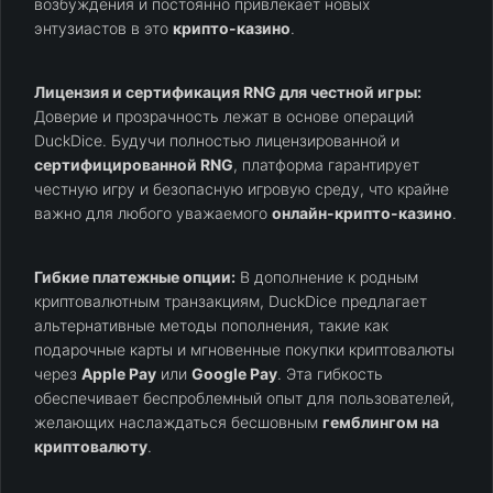
возбуждения и постоянно привлекает новых
энтузиастов в это
крипто-казино
.
Лицензия и сертификация RNG для честной игры:
Доверие и прозрачность лежат в основе операций
DuckDice. Будучи полностью лицензированной и
сертифицированной RNG
, платформа гарантирует
честную игру и безопасную игровую среду, что крайне
важно для любого уважаемого
онлайн-крипто-казино
.
Гибкие платежные опции:
В дополнение к родным
криптовалютным транзакциям, DuckDice предлагает
альтернативные методы пополнения, такие как
подарочные карты и мгновенные покупки криптовалюты
через
Apple Pay
или
Google Pay
. Эта гибкость
обеспечивает беспроблемный опыт для пользователей,
желающих наслаждаться бесшовным
гемблингом на
криптовалюту
.