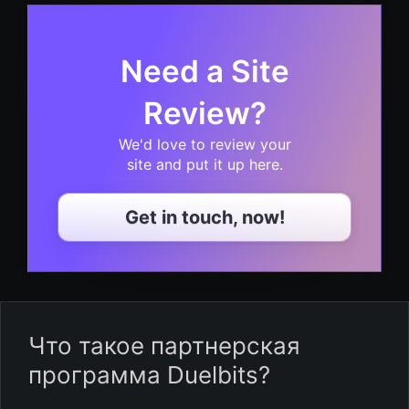
Need a Site
Review?
We'd love to review your
site and put it up here.
Get in touch, now!
Что такое партнерская
программа Duelbits?