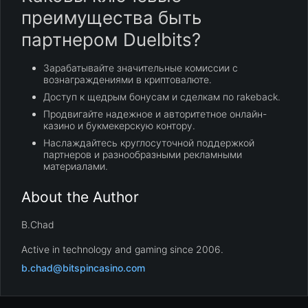
преимущества быть
партнером Duelbits?
Зарабатывайте значительные комиссии с
вознаграждениями в криптовалюте.
Доступ к щедрым бонусам и сделкам по rakeback.
Продвигайте надежное и авторитетное онлайн-
казино и букмекерскую контору.
Наслаждайтесь круглосуточной поддержкой
партнеров и разнообразными рекламными
материалами.
About the Author
B.Chad
Active in technology and gaming since 2006.
b.chad@bitspincasino.com