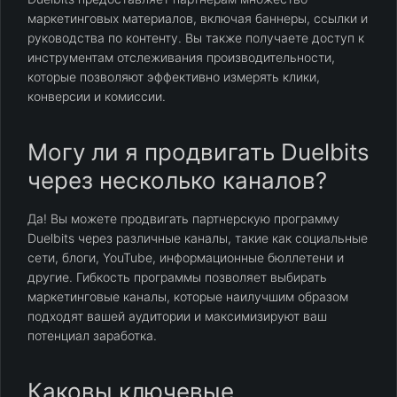
маркетинговых материалов, включая баннеры, ссылки и
руководства по контенту. Вы также получаете доступ к
инструментам отслеживания производительности,
которые позволяют эффективно измерять клики,
конверсии и комиссии.
Могу ли я продвигать Duelbits
через несколько каналов?
Да! Вы можете продвигать партнерскую программу
Duelbits через различные каналы, такие как социальные
сети, блоги, YouTube, информационные бюллетени и
другие. Гибкость программы позволяет выбирать
маркетинговые каналы, которые наилучшим образом
подходят вашей аудитории и максимизируют ваш
потенциал заработка.
Каковы ключевые