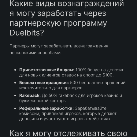
Какие виды вознаграждений
я могу заработать через
партнерскую программу
Duelbits?
Партнеры могут зарабатывать вознаграждения
несколькими способами:
Приветственные бонусы:
100% бонус на депозит
для новых клиентов ставок на спорт до $100.
Бесплатные вращения:
500 бесплатных вращений
исключительно для партнеров.
Rakeback:
До 50% rakeback для игроков казино и
букмекерской конторы.
Реферальные заработки:
Зарабатывайте
комиссии, привлекая игроков, которые делают
депозиты и участвуют в игровых действиях.
Как я могу отслеживать свою