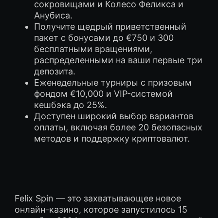
сокровищами и Колесо Феликса и
Анубиса.
Получите щедрый приветственный
пакет с бонусами до €750 и 300
бесплатными вращениями,
распределенными на ваши первые три
депозита.
Еженедельные турниры с призовым
фондом €10,000 и VIP-системой
кешбэка до 25%.
Доступен широкий выбор вариантов
оплаты, включая более 20 безопасных
методов и поддержку криптовалют.
Felix Spin — это захватывающее новое
онлайн-казино, которое запустилось 15