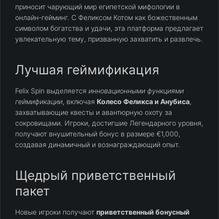
приносит чарующий мир египетской мифологии в
онлайн-гейминг. С Феликсом Котом как божественным
символом богатства и удачи, эта платформа предлагает
увлекательную тему, призванную захватить и развлечь.
Лучшая геймификация
Felix Spin выделяется
инновационными функциями
геймификации
, включая
Колесо Феликса и Анубиса
,
захватывающие квесты и авантюрную охоту за
сокровищами. Игроки, достигшие Легендарного уровня,
получают внушительный бонус в размере €1,000,
создавая динамичный и вознаграждающий опыт.
Щедрый приветственный
пакет
Новые игроки получают
приветственный бонусный