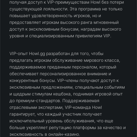
получая доступ к VIP-преимуществам Howl без потери
существующей лояльности. Эта программа не только
повышает удовлетворенность игроков, но и
предоставляет игрокам высокого ранга мгновенный
доступ к эксклюзивным бонусам, наградам высокого
уровня и специализированным привилегиям VIP.
VIP-опыт Howl.gg разработан для того, чтобы
предлагать игрокам обслуживание мирового класса,
поддерживаемое преданным персоналом, который
обеспечивает персонализированное внимание и
конкурентные бонусы. VIP-члены получают доступ к
эксклюзивным предложениям, специальным событиям
и щедрым стимулам кешбэка, поднимая игровой опыт
до премиум-стандартов. Поддерживаемая
отраслевыми экспертами, VIP-команда Howl
гарантирует, что каждый участник получает
исключительный уровень обслуживания, что еще
больше укрепляет репутацию платформы за качество и
эксклюзивность в онлайн-казино.