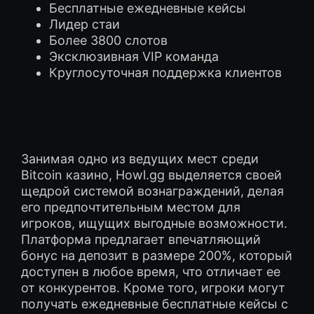
Бесплатные ежедневные кейсы
Лидер стаи
Более 3800 слотов
Эксклюзивная VIP команда
Круглосуточная поддержка клиентов
Занимая одно из ведущих мест среди
Bitcoin казино, Howl.gg выделяется своей
щедрой системой вознаграждений, делая
его предпочтительным местом для
игроков, ищущих выгодные возможности.
Платформа предлагает впечатляющий
бонус на депозит в размере 200%, который
доступен в любое время, что отличает ее
от конкурентов. Кроме того, игроки могут
получать ежедневные бесплатные кейсы с