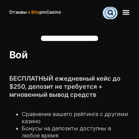
Отзывы
о Bits
pinCasino
Вой
БЕСПЛАТНЫЙ ежедневный кейс до
$250, депозит не требуется +
мгновенный вывод средств
Сравнение вашего рейтинга с другими
казино
Бонусы на депозиты доступны в
любое время