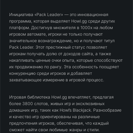
Инициатива «Pack Leader» — это инновационная
программа, которая выделяет Howl.gg среди других
платформ. Достигнув множителя в 1000x на любом
игровом автомате, игроки не только получают
значительное вознаграждение, но и получают титул
Pack Leader. Этот престижный статус позволяет
игрокам получать долю от доходов сайта, а также
накапливать ценные очки опыта, которые способствуют
их продвижению по рангу. Эта особенность поощряет
конкуренцию среди игроков и добавляет
захватывающее измерение в игровой процесс.
Игровая библиотека Howl.gg впечатляет, предлагая
более 3800 слотов, живых игр и эксклюзивных
домашних игр, таких как Howl’s Blackjack. Разнообразие
и качество игр ориентированы на различные
предпочтения игроков, обеспечивая, что каждый
сможет найти свои любимые жанры и стили.