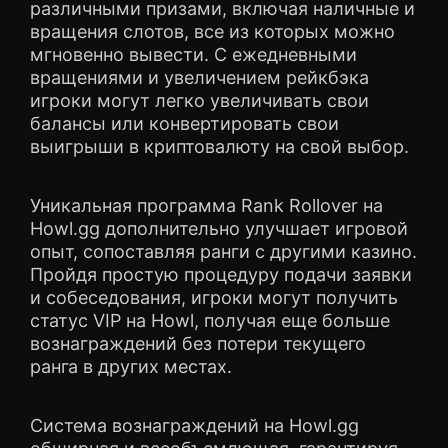
различными призами, включая наличные и
вращения слотов, все из которых можно
мгновенно вывести. С ежедневными
вращениями и увеличением рейкбэка
игроки могут легко увеличивать свои
балансы или конвертировать свои
выигрыши в криптовалюту на свой выбор.
Уникальная программа Rank Rollover на
Howl.gg дополнительно улучшает игровой
опыт, сопоставляя ранги с другими казино.
Пройдя простую процедуру подачи заявки
и собеседования, игроки могут получить
статус VIP на Howl, получая еще больше
вознаграждений без потери текущего
ранга в других местах.
Система вознаграждений на Howl.gg