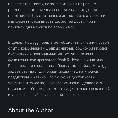
привлекательность, позволяя игрокам из разных
регионов легко ориентироваться и наслаждаться
платформой. Дружественный интерфейс платформы и
языковая инклюзивность делают её доступной и
приятной для игроков по всему миру.
В целом, Howl.gg предлагает обширный онлайн-игровой
опыт с комбинацией щедрых наград, обширной игровой
библиотеки и премиальных VIP-услуг. С такими
функциями, как программа Rank Rollover, инициатива
Pack Leader и ежедневные бесплатные кейсы, Howl.gg
задает стандарт для ориентированных на игроков
предложений казино. Его фокус на доступности,
удобстве и качественном обслуживании делает его
отличным выбором для тех, кто ищет вознаграждающий
и увлекательный опыт в онлайн-казино.
About the Author