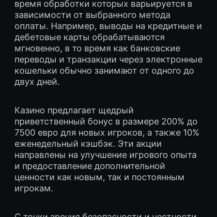
время обработки которых варьируется в
зависимости от выбранного метода
оплаты. Например, выводы на кредитные и
дебетовые карты обрабатываются
мгновенно, в то время как банковские
переводы и транзакции через электронные
кошельки обычно занимают от одного до
двух дней.
Казино предлагает щедрый
приветственный бонус в размере 200% до
7500 евро для новых игроков, а также 10%
еженедельный кэшбэк. Эти акции
направлены на улучшение игрового опыта
и предоставление дополнительной
ценности как новым, так и постоянным
игрокам.
С точки зрения безопасности и честности,