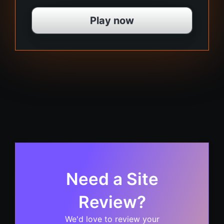
Play now
Need a Site
Review?
We'd love to review your