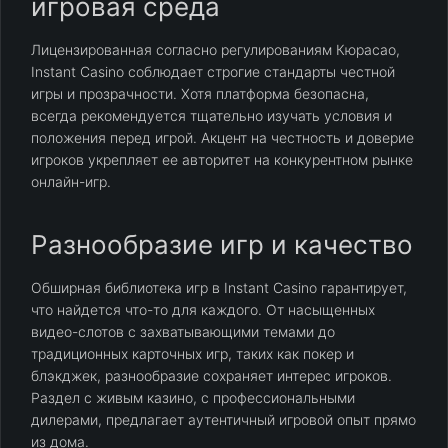
игровая среда
Лицензированная согласно регулированиям Кюрасао,
Instant Casino соблюдает строгие стандарты честной
игры и прозрачности. Хотя платформа безопасна,
всегда рекомендуется тщательно изучать условия и
положения перед игрой. Акцент на честность и доверие
игроков укрепляет ее авторитет на конкурентном рынке
онлайн-игр.
Разнообразие игр и качество
Обширная библиотека игр в Instant Casino гарантирует,
что найдется что-то для каждого. От насыщенных
видео-слотов с захватывающими темами до
традиционных карточных игр, таких как покер и
блэкджек, разнообразие сохраняет интерес игроков.
Раздел с живым казино, с профессиональными
дилерами, предлагает аутентичный игровой опыт прямо
из дома.