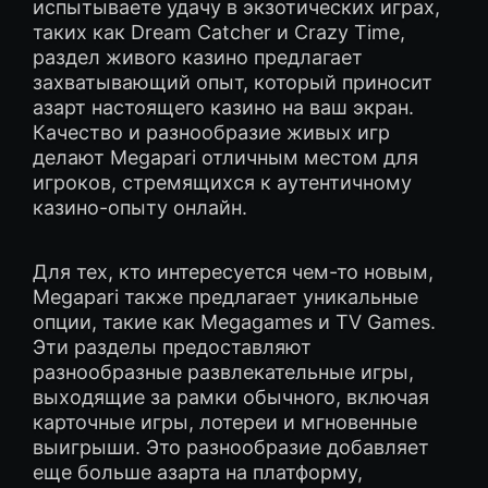
испытываете удачу в экзотических играх,
таких как Dream Catcher и Crazy Time,
раздел живого казино предлагает
захватывающий опыт, который приносит
азарт настоящего казино на ваш экран.
Качество и разнообразие живых игр
делают Megapari отличным местом для
игроков, стремящихся к аутентичному
казино-опыту онлайн.
Для тех, кто интересуется чем-то новым,
Megapari также предлагает уникальные
опции, такие как Megagames и TV Games.
Эти разделы предоставляют
разнообразные развлекательные игры,
выходящие за рамки обычного, включая
карточные игры, лотереи и мгновенные
выигрыши. Это разнообразие добавляет
еще больше азарта на платформу,