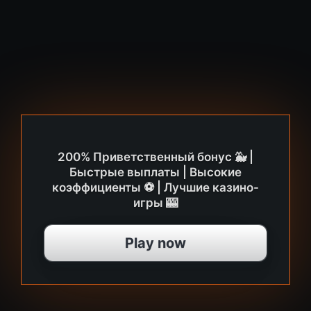
200% Приветственный бонус 🐳 |
Быстрые выплаты | Высокие
коэффициенты ⚽️ | Лучшие казино-
игры 🎰
Play now