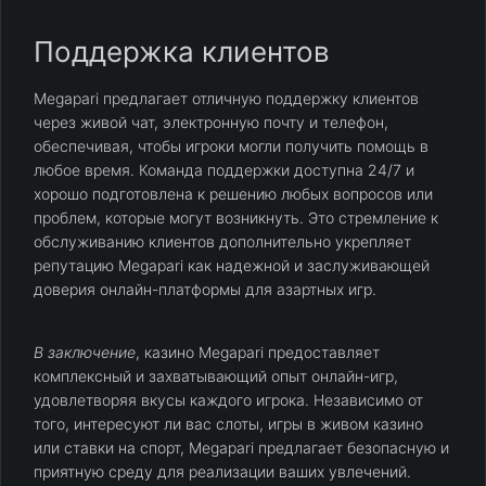
Поддержка клиентов
Megapari предлагает отличную поддержку клиентов
через живой чат, электронную почту и телефон,
обеспечивая, чтобы игроки могли получить помощь в
любое время. Команда поддержки доступна 24/7 и
хорошо подготовлена к решению любых вопросов или
проблем, которые могут возникнуть. Это стремление к
обслуживанию клиентов дополнительно укрепляет
репутацию Megapari как надежной и заслуживающей
доверия онлайн-платформы для азартных игр.
В заключение
, казино Megapari предоставляет
комплексный и захватывающий опыт онлайн-игр,
удовлетворяя вкусы каждого игрока. Независимо от
того, интересуют ли вас слоты, игры в живом казино
или ставки на спорт, Megapari предлагает безопасную и
приятную среду для реализации ваших увлечений.