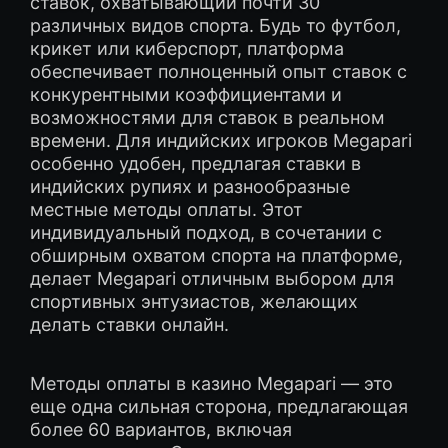
ставок, охватывающий почти 30
различных видов спорта. Будь то футбол,
крикет или киберспорт, платформа
обеспечивает полноценный опыт ставок с
конкурентными коэффициентами и
возможностями для ставок в реальном
времени. Для индийских игроков Megapari
особенно удобен, предлагая ставки в
индийских рупиях и разнообразные
местные методы оплаты. Этот
индивидуальный подход, в сочетании с
обширным охватом спорта на платформе,
делает Megapari отличным выбором для
спортивных энтузиастов, желающих
делать ставки онлайн.
Методы оплаты в казино Megapari — это
еще одна сильная сторона, предлагающая
более 60 вариантов, включая