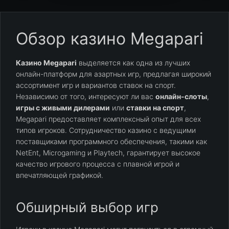
Обзор казино Megapari
Казино Megapari
выделяется как одна из лучших
онлайн-платформ для азартных игр, предлагая широкий
ассортимент игр и вариантов ставок на спорт.
Независимо от того, интересуют ли вас
онлайн-слоты
,
игры с живыми дилерами
или
ставки на спорт
,
Megapari предоставляет комплексный опыт для всех
типов игроков. Сотрудничество казино с ведущими
поставщиками программного обеспечения, такими как
NetEnt, Microgaming и Playtech, гарантирует высокое
качество игрового процесса с плавной игрой и
впечатляющей графикой.
Обширный выбор игр