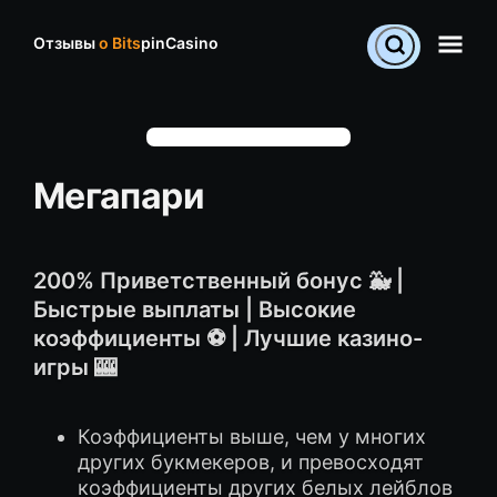
Отзывы
о Bits
pinCasino
Мегапари
200% Приветственный бонус 🐳 |
Быстрые выплаты | Высокие
коэффициенты ⚽️ | Лучшие казино-
игры 🎰
Коэффициенты выше, чем у многих
других букмекеров, и превосходят
коэффициенты других белых лейблов