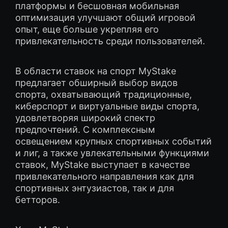
платформы и бесшовная мобильная
оптимизация улучшают общий игровой
опыт, еще больше укрепляя его
привлекательность среди пользователей.
В области ставок на спорт MyStake
предлагает обширный выбор видов
спорта, охватывающий традиционные,
киберспорт и виртуальные виды спорта,
удовлетворяя широкий спектр
предпочтений. С комплексным
освещением крупных спортивных событий
и лиг, а также увлекательными функциями
ставок, MyStake выступает в качестве
привлекательного направления как для
спортивных энтузиастов, так и для
бетторов.