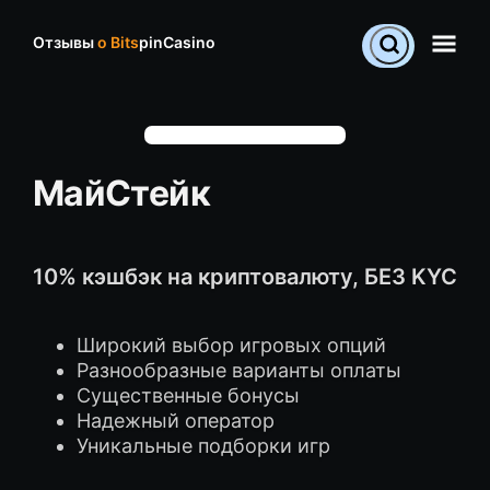
Отзывы
о Bits
pinCasino
МайСтейк
10% кэшбэк на криптовалюту, БЕЗ KYC
Широкий выбор игровых опций
Разнообразные варианты оплаты
Существенные бонусы
Надежный оператор
Уникальные подборки игр