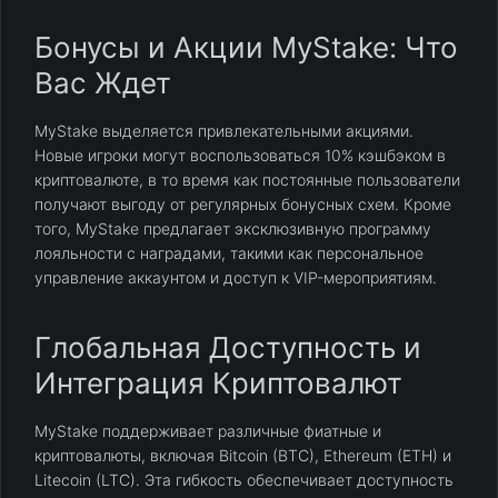
Бонусы и Акции MyStake: Что
Вас Ждет
MyStake выделяется привлекательными акциями.
Новые игроки могут воспользоваться 10% кэшбэком в
криптовалюте, в то время как постоянные пользователи
получают выгоду от регулярных бонусных схем. Кроме
того, MyStake предлагает эксклюзивную программу
лояльности с наградами, такими как персональное
управление аккаунтом и доступ к VIP-мероприятиям.
Глобальная Доступность и
Интеграция Криптовалют
MyStake поддерживает различные фиатные и
криптовалюты, включая Bitcoin (BTC), Ethereum (ETH) и
Litecoin (LTC). Эта гибкость обеспечивает доступность