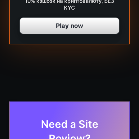
10% кэшбэк на криптовалюту, БЕЗ
KYC
Play now
Need a Site
Review?