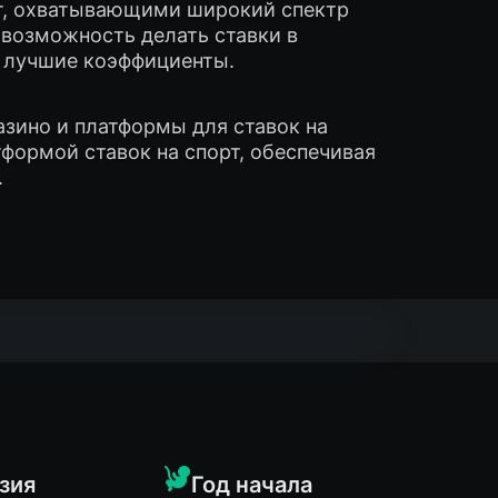
орт, охватывающими широкий спектр
 возможность делать ставки в
и лучшие коэффициенты.
казино и платформы для ставок на
формой ставок на спорт, обеспечивая
.
зия
Год начала