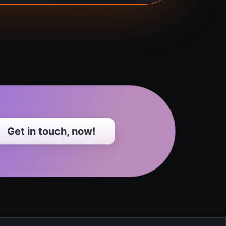
Get in touch, now!