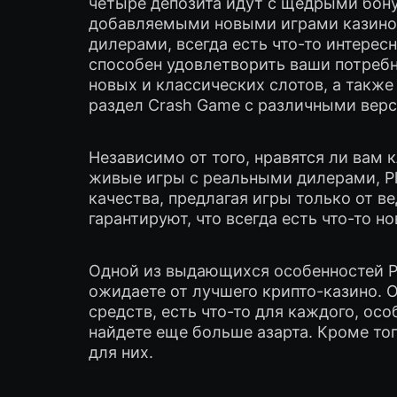
четыре депозита идут с щедрыми бону
добавляемыми новыми играми казино 
дилерами, всегда есть что-то интересн
способен удовлетворить ваши потребно
новых и классических слотов, а такж
раздел Crash Game с различными верс
Независимо от того, нравятся ли вам 
живые игры с реальными дилерами, Pl
качества, предлагая игры только от 
гарантируют, что всегда есть что-то 
Одной из выдающихся особенностей Pla
ожидаете от лучшего крипто-казино. О
средств, есть что-то для каждого, осо
найдете еще больше азарта. Кроме то
для них.