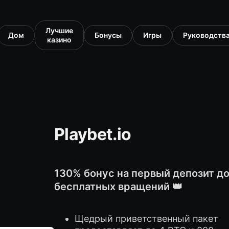
Лучшие
Дом
Бонусы
Игры
Руководств
казино
Playbet.io
130% бонус на первый депозит до
бесплатных вращений 👑
Щедрый приветственный пакет