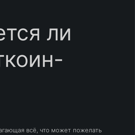
ется ли
ткоин-
лагающая всё, что может пожелать