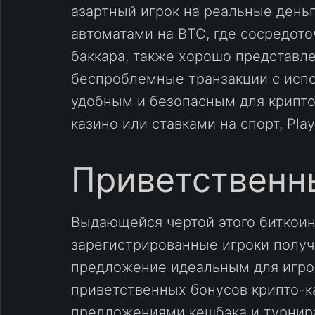
азартный игрок на реальные день
автоматами на BTC, где сосредото
баккара, также хорошо представл
беспроблемные транзакции с испол
удобным и безопасным для крипто
казино или ставками на спорт, Pla
Приветственн
Выдающейся чертой этого биткоин
зарегистрированные игроки получа
предложение идеальным для игрок
приветственных бонусов крипто-к
предложениями кешбэка и турнирами