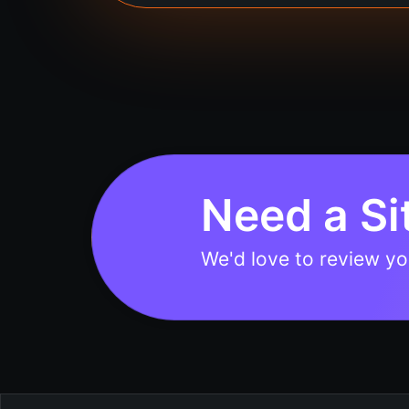
Need a Si
We'd love to review you