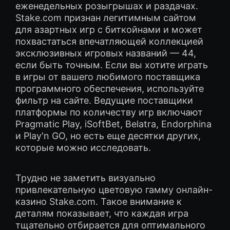
еженедельных розыгрышах и раздачах.
Stake.com признан легитимным сайтом
для азартных игр с биткойнами и может
похвастаться впечатляющей коллекцией
эксклюзивных игровых названий — 44,
если быть точным. Если вы хотите играть
в игры от вашего любимого поставщика
программного обеспечения, используйте
фильтр на сайте. Ведущие поставщики
платформы по количеству игр включают
Pragmatic Play, iSoftBet, Belatra, Endorphina
и Play'n GO, но есть еще десятки других,
которые можно исследовать.
Трудно не заметить визуально
привлекательную цветовую гамму онлайн-
казино Stake.com. Такое внимание к
деталям показывает, что каждая игра
тщательно отбирается для оптимального