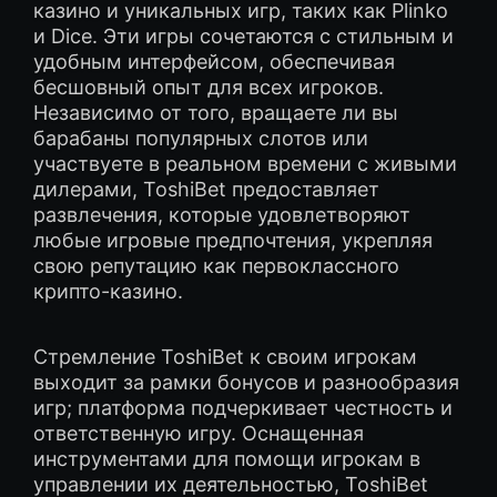
казино и уникальных игр, таких как Plinko
и Dice. Эти игры сочетаются с стильным и
удобным интерфейсом, обеспечивая
бесшовный опыт для всех игроков.
Независимо от того, вращаете ли вы
барабаны популярных слотов или
участвуете в реальном времени с живыми
дилерами, ToshiBet предоставляет
развлечения, которые удовлетворяют
любые игровые предпочтения, укрепляя
свою репутацию как первоклассного
крипто-казино.
Стремление ToshiBet к своим игрокам
выходит за рамки бонусов и разнообразия
игр; платформа подчеркивает честность и
ответственную игру. Оснащенная
инструментами для помощи игрокам в
управлении их деятельностью, ToshiBet