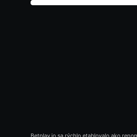
Betplay.io sa rýchlo etablovalo ako reno