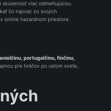
nú skúsenosť viac odmeňujúcou.
ať čo najviac zo svojich
v online hazardnom priestore.
anielčinu, portugalčinu, fínčinu,
stupnou pre hráčov po celom svete,
aných