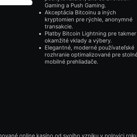
Gaming a Push Gaming.
Akceptácia Bitcoinu a iných
kryptomien pre rýchle, anonymné
transakcie.
Platby Bitcoin Lightning pre takmer
okamžité vklady a výbery.
Elegantné, moderné používateľské
rozhranie optimalizované pre stolné
mobilné prehliadače.
mované online kasíno od svojho vzniku v polovici rok