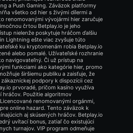
ing a Push Gaming. Záväzok platformy
ŕňa všetko od hier s živými dílermi a
ito renomovanými vývojármi hier zaručuje
močnou črtou Betplay.io je jeho
rístup nielenže poskytuje hráčom ďalšiu
in Lightning ešte viac zvyšuje túto
iateľské ku kryptomenám robia Betplay.io
ené alebo pomalé. Užívateľské rozhranie
o navigovateľný. Či už prístup na
ovými funkciami ako kategórie hier, promo
ožňuje širšiemu publiku a zaisťuje, že
 zákazníckej podpory k dispozícii cez
ay.io prvoradé, pričom kasíno využíva
í hráčov. Použitie algoritmov
er. Licencované renomovanými orgánmi,
pre online hazard. Tento záväzok k
ínajúcich aj skúsených hráčov. Betplay.io
rý uvítací bonus, zatiaľ čo existujúci
vnych turnajov. VIP program odmeňuje