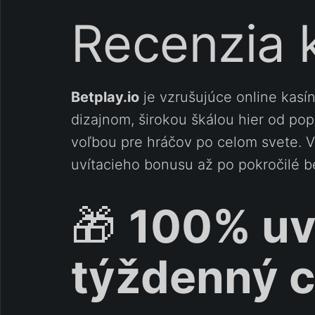
Recenzia k
Betplay.io
je vzrušujúce online kasí
dizajnom, širokou škálou hier od p
voľbou pre hráčov po celom svete. V
uvítacieho bonusu až po pokročilé 
🎁
100% uv
týždenný 