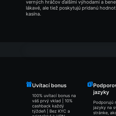
verných hráčov ďalšími výhodami a benefi
lákavé, ale tiež poskytujú pridanú hodno
kasína.
Uvítací bonus
Podporo
jazyky
100% uvítací bonus na
váš prvý vklad | 10%
Podporujú 
cashback každý
jazyky na s
týždeň | Bez KYC a
stránke, ak