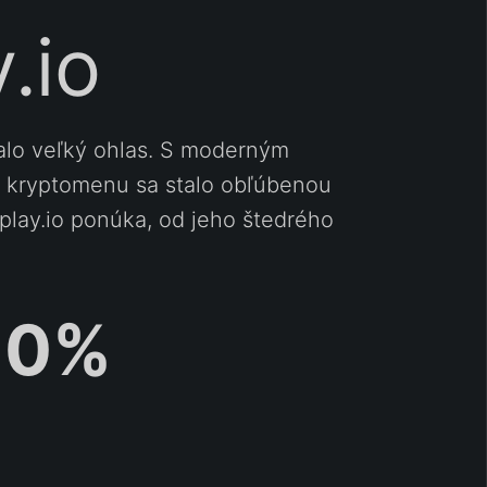
.io
lalo veľký ohlas. S moderným
a kryptomenu sa stalo obľúbenou
play.io ponúka, od jeho štedrého
 10%