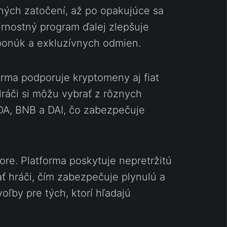
ných zatočení, až po opakujúce sa
rnostný program ďalej zlepšuje
ponúk a exkluzívnych odmien.
rma podporuje kryptomeny aj fiat
Hráči si môžu vybrať z rôznych
DA, BNB a DAI, čo zabezpečuje
ore. Platforma poskytuje nepretržitú
 hráči, čím zabezpečuje plynulú a
ľby pre tých, ktorí hľadajú