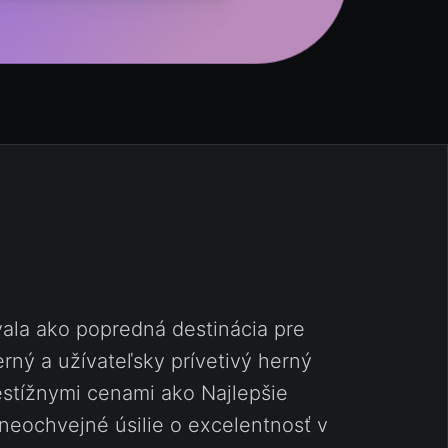
ovala ako popredná destinácia pre
ný a užívateľsky prívetivý herný
estížnymi cenami ako Najlepšie
neochvejné úsilie o excelentnosť v