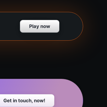
Play now
Get in touch, now!