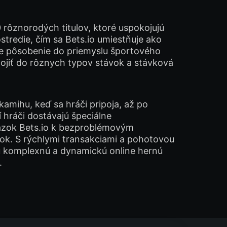
0 rôznorodých titulov, ktoré uspokojujú
tredie, čím sa Bets.io umiestňuje ako
oje pôsobenie do priemyslu športového
pojiť do rôznych typov stávok a stávková
amihu, keď sa hráči pripoja, až po
hráči dostávajú špeciálne
äzok Bets.io k bezproblémovým
ok. S rýchlymi transakciami a pohotovou
jú komplexnú a dynamickú online hernú
.