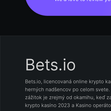
Bets.io
Bets.io, licencovaná online krypto k
herných nadšencov po celom svete. Z
zážitok je zrejmý od okamihu, keď z
krypto kasíno 2023 a Kasino operát