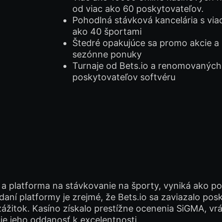
od viac ako 60 poskytovateľov.
Pohodlná stávková kancelária s via
ako 40 športami
Štedré opakujúce sa promo akcie a
sezónne ponuky
Turnaje od Bets.io a renomovaných
poskytovateľov softvéru
o a platforma na stávkovanie na športy, vyniká ako p
aní platformy je zrejmé, že Bets.io sa zaviazalo pos
zážitok. Kasíno získalo prestížne ocenenia SiGMA, v
je jeho oddanosť k excelentnosti.