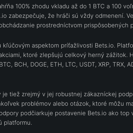
ahŕňa 100% zhodu vkladu až do 1 BTC a 100 voľ
io zabezpečuje, že hráči sú vždy odmenení. Ve
aobchádzanie prostredníctvom prispôsobených 
ľúčovým aspektom príťažlivosti Bets.io. Platfo
akciami, ktoré zlepšujú celkový herný zážitok. 
BTC, BCH, DOGE, ETH, LTC, USDT, XRP, TRX, A
 je tiež zrejmý v jej robustnej zákazníckej podp
hkoľvek problémov alebo otázok, ktoré môžu mať
dpory podčiarkuje postavenie Bets.io ako top vo
 platformu.