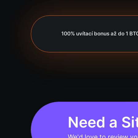
100% uvítací bonus až do 1 BT
Need a Si
We'd love to review you