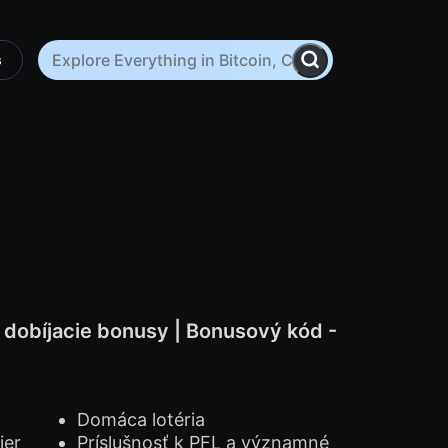
s
 dobíjacie bonusy | Bonusový kód -
Domáca lotéria
ier
Príslušnosť k PFL a významné