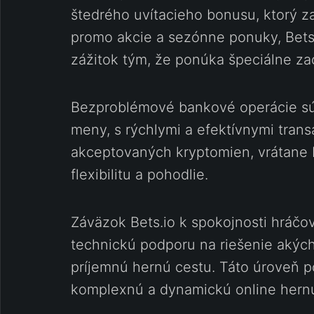
štedrého uvítacieho bonusu, ktorý z
promo akcie a sezónne ponuky, Bets.
zážitok tým, že ponúka špeciálne z
Bezproblémové bankové operácie sú k
meny, s rýchlymi a efektívnymi trans
akceptovaných kryptomien, vrátane 
flexibilitu a pohodlie.
Záväzok Bets.io k spokojnosti hráčov
technickú podporu na riešenie akýc
príjemnú hernú cestu. Táto úroveň po
komplexnú a dynamickú online hernú