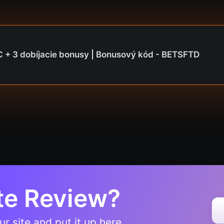
C + 3 dobíjacie bonusy | Bonusový kód - BETSFTD
te Review?
r site and put it up here.