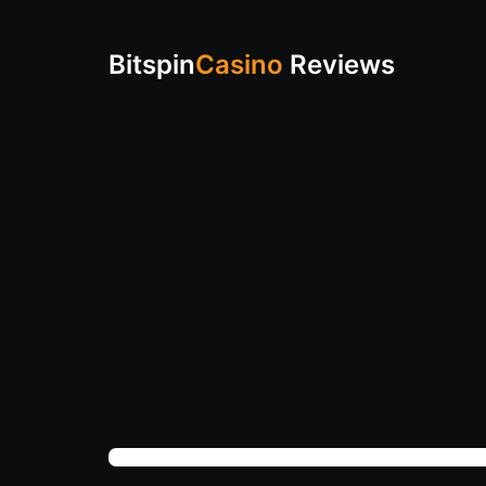
Bitspin
Casino
Reviews