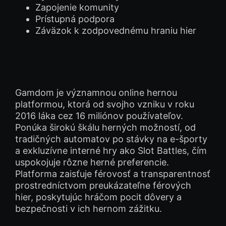
Zapojenie komunity
Prístupná podpora
Záväzok k zodpovednému hraniu hier
Gamdom je významnou online hernou
platformou, ktorá od svojho vzniku v roku
2016 láka cez 16 miliónov používateľov.
Ponúka širokú škálu herných možností, od
tradičných automatov po stávky na e-športy
a exkluzívne interné hry ako Slot Battles, čím
uspokojuje rôzne herné preferencie.
Platforma zaisťuje férovosť a transparentnosť
prostredníctvom preukázateľne férových
hier, poskytujúc hráčom pocit dôvery a
bezpečnosti v ich hernom zážitku.