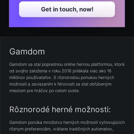
Get in touch, now!
Gamdom
Gamdom sa stal poprednou online hernou platformou, ktorá
od svojho založenia v roku 2016 prilákala viac ako 16
miliónov používateľov. S rôznorodou ponukou herných
možností a zaviazaním k férovosti sa stal obľúbeným
miestom pre hráčov po celom svete.
Rôznorodé herné možnosti:
Gamdom ponúka množstvo herných možností vyhovujúcich
rôznym preferenciám, vrátane tradičných automatov,