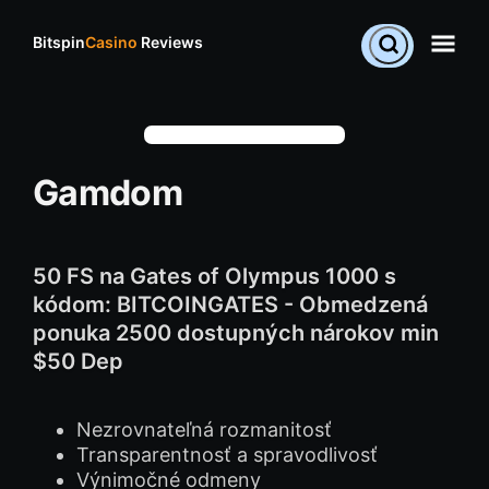
Bitspin
Casino
Reviews
Gamdom
50 FS na Gates of Olympus 1000 s
kódom: BITCOINGATES - Obmedzená
ponuka 2500 dostupných nárokov min
$50 Dep
Nezrovnateľná rozmanitosť
Transparentnosť a spravodlivosť
Výnimočné odmeny