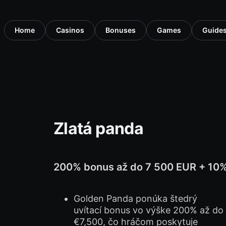
Home
Casinos
Bonuses
Games
Guide
Zlatá panda
200% bonus až do 7 500 EUR + 10
Golden Panda ponúka štedrý
uvítací bonus vo výške 200% až do
€7,500, čo hráčom poskytuje