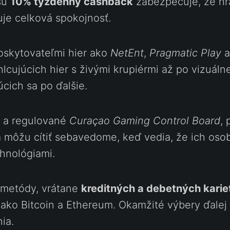
su
10% týždenný cashback
zabezpečuje, že hr
šuje celková spokojnosť.
oskytovateľmi hier ako
NetEnt
,
Pragmatic Play
lcujúcich hier s živými krupiérmi až po vizuáln
cich sa po ďalšie.
é a regulované
Curaçao Gaming Control Board
,
sa môžu cítiť sebavedome, keď vedia, že ich oso
chnológiami.
 metódy, vrátane
kreditných a debetných karie
ako Bitcoin a Ethereum. Okamžité výbery ďalej
ia.