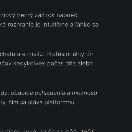
émový herný zážitok naprieč
é rozhranie je intuitívne a ľahko sa
hatu a e-mailu. Profesionálny tím
ráčov kedykoľvek počas dňa alebo
ady
,
obdobia ochladenia
a
možnosti
ty, čím sa stáva platformou
 niečo nové, na čo sa môžu tešiť.