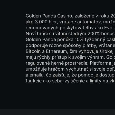
Golden Panda Casino, založené v roku 20
ako 3 000 hier, vrátane automatov, možno
renomovaných poskytovateľov ako Evoluti
Noví hráči sú vítaní štedrým 200% bonus
Golden Panda ponúka 10% týždenný cashba
podporuje rôzne spôsoby platby, vrátan
Bitcoin a Ethereum, čím vyhovuje širokej 
majú rýchly prístup k svojim výhram. Go
regulované herné prostredie. Platforma je
umožňuje hráčom vychutnať si svoje obľú
a emailu, čo zaisťuje, že pomoc je dostu
funkcie ako seba-vylúčenie a limity na v