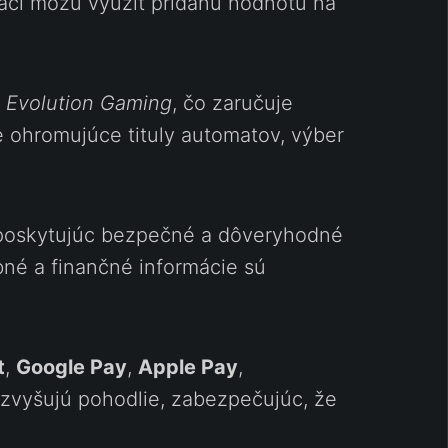
áči môžu využiť pridanú hodnotu na
a
Evolution Gaming
, čo zaručuje
e ohromujúce tituly automatov, výber
 poskytujúc bezpečné a dôveryhodné
bné a finančné informácie sú
t
,
Google Pay
,
Apple Pay
,
 zvyšujú pohodlie, zabezpečujúc, že