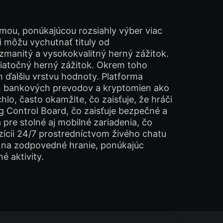
mou, ponúkajúcou rozsiahly výber viac
i môžu vychutnať tituly od
zmanitý a vysokokvalitný herný zážitok.
čiatočný herný zážitok. Okrem toho
 ďalšiu vrstvu hodnoty. Platforma
ay, bankových prevodov a kryptomien ako
lo, často okamžite, čo zaisťuje, že hráči
 Control Board, čo zaisťuje bezpečné a
 pre stolné aj mobilné zariadenia, čo
ícii 24/7 prostredníctvom živého chatu
az na zodpovedné hranie, ponúkajúc
é aktivity.