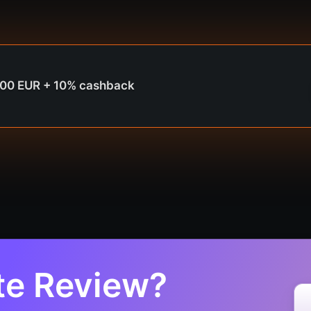
500 EUR + 10% cashback
te Review?