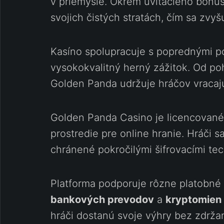
v priemysle. Okrem uvítacieho bonu
svojich čistých stratách, čím sa zvy
Kasíno spolupracuje s poprednými p
vysokokvalitný herný zážitok. Od poh
Golden Panda udržuje hráčov vracajú
Golden Panda Casino je licencovan
prostredie pre online hranie. Hráči 
chránené pokročilými šifrovacími te
Platforma podporuje rôzne platobné
bankových prevodov
a
kryptomien
hráči dostanú svoje výhry bez zdržan