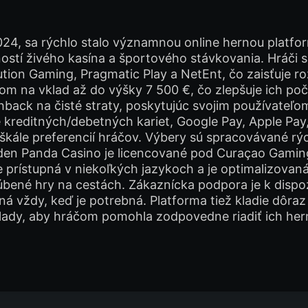
24, sa rýchlo stalo významnou online hernou platfor
stí živého kasína a športového stávkovania. Hráči s
on Gaming, Pragmatic Play a NetEnt, čo zaisťuje ro
om na vklad až do výšky 7 500 €, čo zlepšuje ich po
ck na čisté straty, poskytujúc svojim používateľom
e kreditných/debetných kariet, Google Pay, Apple P
škále preferencií hráčov. Výbery sú spracovávané rých
lden Panda Casino je licencované pod Curaçao Gaming
 prístupná v niekoľkých jazykoch a je optimalizovaná
bené hry na cestách. Zákaznícka podpora je k dispoz
pná vždy, keď je potrebná. Platforma tiež kladie dôr
klady, aby hráčom pomohla zodpovedne riadiť ich hern