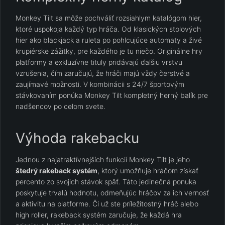
Monkey Tilt sa môže pochváliť rozsiahlym katalógom hier,
ktoré uspokoja každý typ hráča. Od klasických stolových
hier ako blackjack a ruleta po pohlcujúce automaty a živé
krupiérske zážitky, pre každého je tu niečo. Originálne hry
platformy a exkluzívne tituly pridávajú ďalšiu vrstvu
vzrušenia, čím zaručujú, že hráči majú vždy čerstvé a
zaujímavé možnosti. V kombinácii s 24/7 športovým
stávkovaním ponúka Monkey Tilt kompletný herný balík pre
nadšencov po celom svete.
Výhoda rakebacku
Jednou z najatraktívnejších funkcií Monkey Tilt je jeho
štedrý rakeback systém
, ktorý umožňuje hráčom získať
percento zo svojich stávok späť. Táto jedinečná ponuka
poskytuje trvalú hodnotu, odmeňujúc hráčov za ich vernosť
a aktivitu na platforme. Či už ste príležitostný hráč alebo
high roller, rakeback systém zaručuje, že každá hra