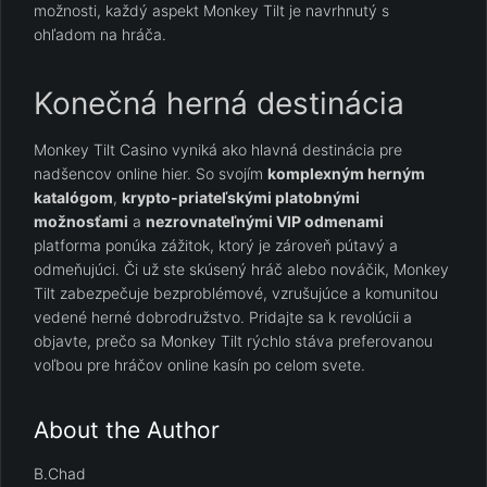
možnosti, každý aspekt Monkey Tilt je navrhnutý s
ohľadom na hráča.
Konečná herná destinácia
Monkey Tilt Casino vyniká ako hlavná destinácia pre
nadšencov online hier. So svojím
komplexným herným
katalógom
,
krypto-priateľskými platobnými
možnosťami
a
nezrovnateľnými VIP odmenami
platforma ponúka zážitok, ktorý je zároveň pútavý a
odmeňujúci. Či už ste skúsený hráč alebo nováčik, Monkey
Tilt zabezpečuje bezproblémové, vzrušujúce a komunitou
vedené herné dobrodružstvo. Pridajte sa k revolúcii a
objavte, prečo sa Monkey Tilt rýchlo stáva preferovanou
voľbou pre hráčov online kasín po celom svete.
About the Author
B.Chad