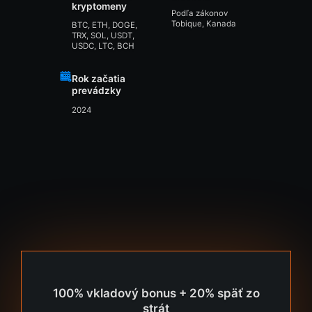
kryptomeny
Podľa zákonov
Tobique, Kanada
BTC, ETH, DOGE,
TRX, SOL, USDT,
USDC, LTC, BCH
Rok začatia
prevádzky
2024
100% vkladový bonus + 20% späť zo
strát