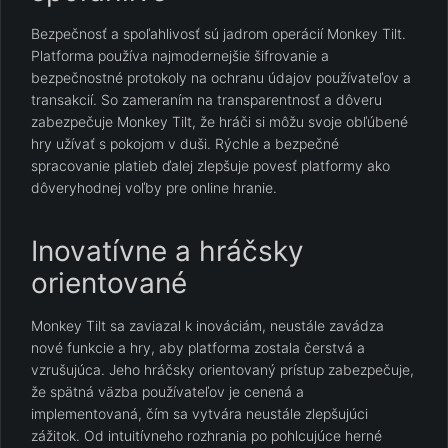
Bezpečnosť a spoľahlivosť sú jadrom operácií Monkey Tilt.
Platforma používa najmodernejšie šifrovanie a
bezpečnostné protokoly na ochranu údajov používateľov a
transakcií. So zameraním na transparentnosť a dôveru
zabezpečuje Monkey Tilt, že hráči si môžu svoje obľúbené
hry užívať s pokojom v duši. Rýchle a bezpečné
spracovanie platieb ďalej zlepšuje povesť platformy ako
dôveryhodnej voľby pre online hranie.
Inovatívne a hráčsky
orientované
Monkey Tilt sa zaviazal k inováciám, neustále zavádza
nové funkcie a hry, aby platforma zostala čerstvá a
vzrušujúca. Jeho hráčsky orientovaný prístup zabezpečuje,
že spätná väzba používateľov je cenená a
implementovaná, čím sa vytvára neustále zlepšujúci
zážitok. Od intuitívneho rozhrania po pohlcujúce herné