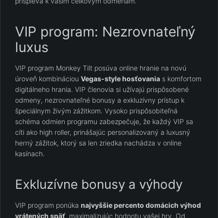
prispieva k vašim celkovým odmenám.
VIP program: Nezrovnateľný
luxus
VIP program Monkey Tilt posúva online hranie na novú
úroveň kombináciou
Vegas-style hosťovania
s komfortom
digitálneho hrania. VIP členovia si užívajú prispôsobené
odmeny, nezrovnateľné bonusy a exkluzívny prístup k
špeciálnym živým zážitkom. Vysoko prispôsobiteľná
schéma odmien programu zabezpečuje, že každý VIP sa
cíti ako high roller, prinášajúc personalizovaný a luxusný
herný zážitok, ktorý sa len zriedka nachádza v online
kasínach.
Exkluzívne bonusy a výhody
VIP program ponúka
najvyššie percento domácich výhod
vrátených späť
, maximalizujúc hodnotu vašej hry. Od