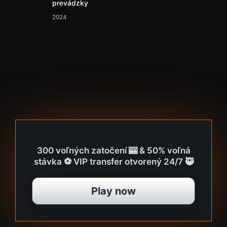
prevádzky
2024
300 voľných zatočení 🎰 & 50% voľná
stávka ⚽️ VIP transfer otvorený 24/7 🥷
Play now