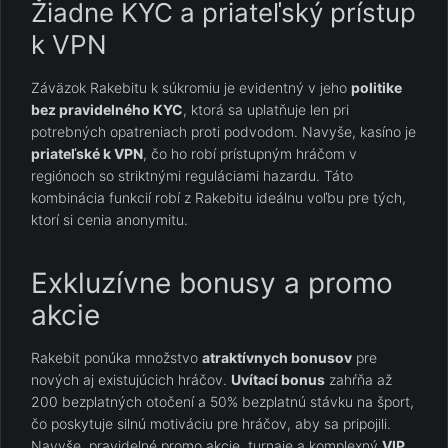
Žiadne KYC a priateľský prístup
k VPN
Záväzok Rakebitu k súkromiu je evidentný v jeho
politike
bez pravidelného KYC
, ktorá sa uplatňuje len pri
potrebných opatreniach proti podvodom. Navyše, kasíno je
priateľské k VPN
, čo ho robí prístupným hráčom v
regiónoch so striktnými reguláciami hazardu. Táto
kombinácia funkcií robí z Rakebitu ideálnu voľbu pre tých,
ktorí si cenia anonymitu.
Exkluzívne bonusy a promo
akcie
Rakebit ponúka množstvo
atraktívnych bonusov
pre
nových aj existujúcich hráčov.
Uvítací bonus
zahŕňa až
200 bezplatných otočení a 50% bezplatnú stávku na šport,
čo poskytuje silnú motiváciu pre hráčov, aby sa pripojili.
Navyše, pravidelné promo akcie, turnaje a komplexný
VIP