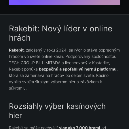
Rakebit: Nový líder v online
hrách
Rakebit
, založený v roku 2024, sa rýchlo stáva popredným
hráčom vo svete online kasín. Podporovaný spoločnosťou
TECH GROUP BL LIMITADA a licencovaný v Kostarike,
Rakebit ponúka
bezpečnú a spoľahlivú hernú platformu
,
ktorá sa zameriava na hráčov po celom svete. Kasíno
vyniká svojím širokým výberom hier a záväzkom k
súkromiu.
Rozsiahly výber kasínových
hier
Rakebit sa môže pochváliť
viac ako 7 000 hrami
od