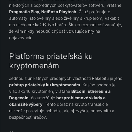
niektorých z popredných poskytovateľov softvéru, vrátane
Pragmatic Play, NetEnt a Playtech
. Či už preferujete
automaty, stolové hry alebo živé hry s krupiérom, Rakebit
má niečo pre každý typ hráča. Široká rozmanitosť zaručuje,
že vám nikdy nebudú chýbať vzrušujúce hry na
objavovanie.
Platforma priateľská ku
kryptomenám
Jednou z unikátnych predajných vlastností Rakebitu je jeho
prístup priateľský ku kryptomenám
. Kasíno podporuje
viac ako 10 kryptomien, vrátane
Bitcoin, Ethereum a
Dogecoin
, čo umožňuje
bezproblémové vklady a
okamžité výbery
. Tento dôraz na krypto transakcie
nielenže poskytuje pohodlie, ale aj zvyšuje anonymitu a
bezpečnosť hráčov.