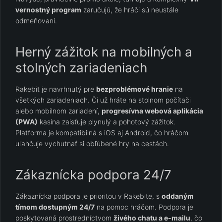
vernostný program
zaručujú, že hráči sú neustále
odmeňovaní.
Herný zážitok na mobilných a
stolných zariadeniach
Rakebit je navrhnutý pre
bezproblémové hranie
na
všetkých zariadeniach. Či už hráte na stolnom počítači
alebo mobilnom zariadení,
progresívna webová aplikácia
(PWA)
kasína zaisťuje plynulý a pohotový zážitok.
Platforma je kompatibilná s iOS aj Android, čo hráčom
uľahčuje vychutnať si obľúbené hry na cestách.
Zákaznícka podpora 24/7
Zákaznícka podpora je prioritou v Rakebite, s
oddaným
tímom dostupným 24/7
na pomoc hráčom. Podpora je
poskytovaná prostredníctvom
živého chatu a e-mailu
, čo