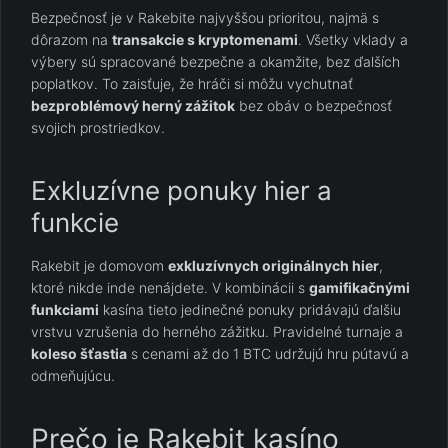
Bezpečnosť je v Rakebite najvyššou prioritou, najmä s
dôrazom na
transakcie s kryptomenami
. Všetky vklady a
výbery sú spracované bezpečne a okamžite, bez ďalších
poplatkov. To zaisťuje, že hráči si môžu vychutnať
bezproblémový herný zážitok
bez obáv o bezpečnosť
svojich prostriedkov.
Exkluzívne ponuky hier a
funkcie
Rakebit je domovom
exkluzívnych originálnych hier
,
ktoré nikde inde nenájdete. V kombinácii s
gamifikačnými
funkciami
kasína tieto jedinečné ponuky pridávajú ďalšiu
vrstvu vzrušenia do herného zážitku. Pravidelné turnaje a
koleso šťastia
s cenami až do 1 BTC udržujú hru pútavú a
odmeňujúcu.
Prečo je Rakebit kasíno