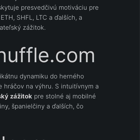
skytuje presvedčivú motiváciu pre
 ETH, SHFL, LTC a ďalších, a
teľský zážitok.
huffle.com
unikátnu dynamiku do herného
e hráčov na výhru. S intuitívnym a
ský zážitok
pre stolné aj mobilné
iny, španielčiny a ďalších, čo