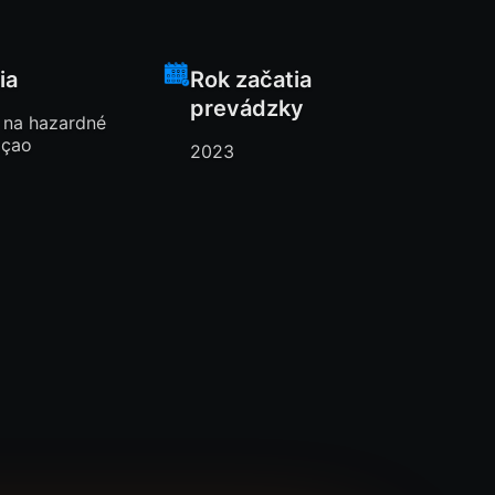
ia
Rok začatia
prevádzky
 na hazardné
açao
2023