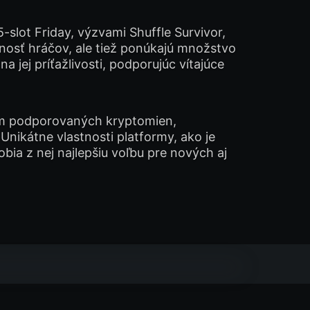
slot Friday, výzvami Shuffle Survivor,
nosť hráčov, ale tiež ponúkajú množstvo
a jej príťažlivosti, podporujúc vítajúce
ním podporovaných kryptomien,
nikátne vlastnosti platformy, ako je
ia z nej najlepšiu voľbu pre nových aj