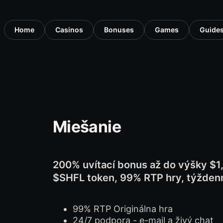
Home
Casinos
Bonuses
Games
Guide
Miešanie
200% uvítací bonus až do výšky $1
$SHFL token, 99% RTP hry, týždenná
99% RTP Originálna hra
24/7 podpora - e-mail a živý chat