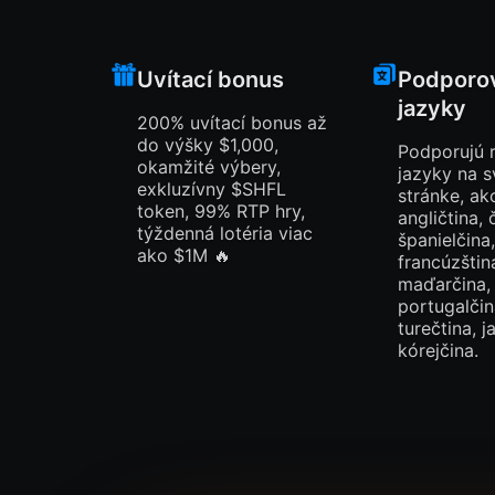
Uvítací bonus
Podporo
jazyky
200% uvítací bonus až
do výšky $1,000,
Podporujú 
okamžité výbery,
jazyky na s
exkluzívny $SHFL
stránke, ak
token, 99% RTP hry,
angličtina, 
týždenná lotéria viac
španielčina,
ako $1M 🔥
francúzštin
maďarčina, 
portugalčin
turečtina, j
kórejčina.