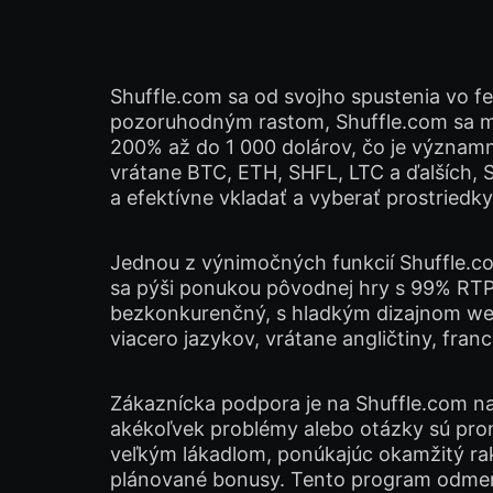
Shuffle.com sa od svojho spustenia vo f
pozoruhodným rastom, Shuffle.com sa mô
200% až do 1 000 dolárov, čo je význam
vrátane BTC, ETH, SHFL, LTC a ďalších, 
a efektívne vkladať a vyberať prostriedky
Jednou z výnimočných funkcií Shuffle.co
sa pýši ponukou pôvodnej hry s 99% RTP,
bezkonkurenčný, s hladkým dizajnom webo
viacero jazykov, vrátane angličtiny, franc
Zákaznícka podpora je na Shuffle.com naj
akékoľvek problémy alebo otázky sú prom
veľkým lákadlom, ponúkajúc okamžitý ra
plánované bonusy. Tento program odmeňuj