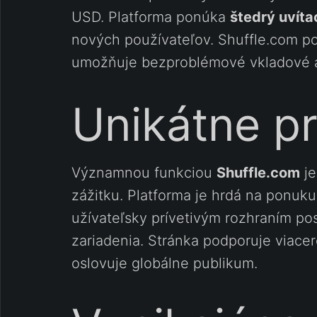
USD. Platforma ponúka
štedrý uvít
nových používateľov. Shuffle.com p
umožňuje bezproblémové vkladové a v
Unikátne p
Významnou funkciou
Shuffle.com
je
zážitku. Platforma je hrdá na ponuk
užívateľsky prívetivým rozhraním po
zariadenia. Stránka podporuje viacero
oslovuje globálne publikum.