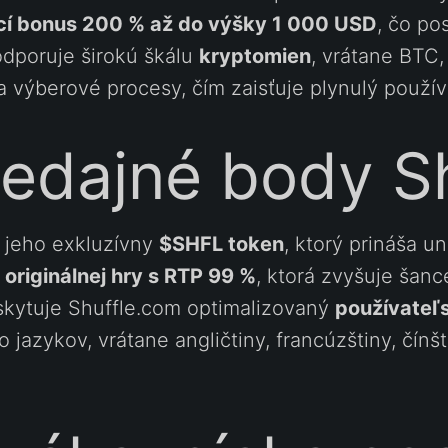
ací bonus 200 % až do výšky 1 000 USD
, čo po
odporuje širokú škálu
kryptomien
, vrátane BTC,
ýberové procesy, čím zaisťuje plynulý používa
redajné body S
 jeho exkluzívny
$SHFL token
, ktorý prináša 
u
originálnej hry s RTP 99 %
, ktorá zvyšuje šanc
skytuje Shuffle.com optimalizovaný
používateľ
 jazykov, vrátane angličtiny, francúzštiny, čínšt