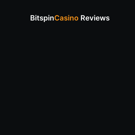
Bitspin
Casino
Reviews