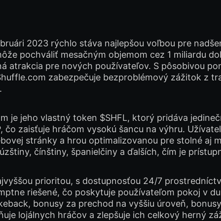
ebruári 2023 rýchlo stáva najlepšou voľbou pre nadš
že pochváliť mesačným objemom cez 1 miliardu dolá
ná atrakcia pre nových používateľov. S pôsobivou 
Shuffle.com zabezpečuje bezproblémový zážitok z tra
.
m je jeho vlastný token $SHFL, ktorý pridáva jedine
 čo zaisťuje hráčom vysokú šancu na výhru. Užívateľ
vej stránky a hrou optimalizovanou pre stolné aj m
úzštiny, čínštiny, španielčiny a ďalších, čím je prístu
vyššou prioritou, s dostupnosťou 24/7 prostredníctvo
ptne riešené, čo poskytuje používateľom pokoj v du
keback, bonusy za prechod na vyššiu úroveň, bonusy 
e lojálnych hráčov a zlepšuje ich celkový herný záž