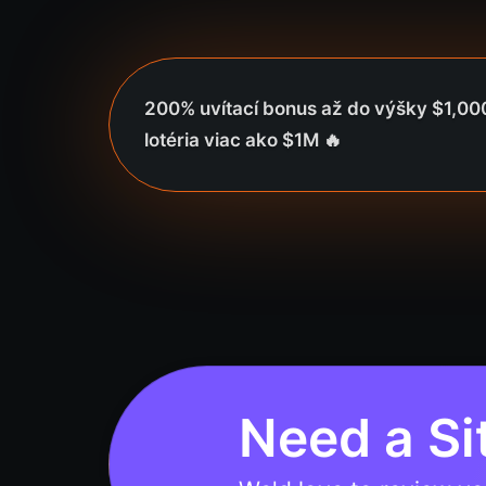
200% uvítací bonus až do výšky $1,00
lotéria viac ako $1M 🔥
Need a Si