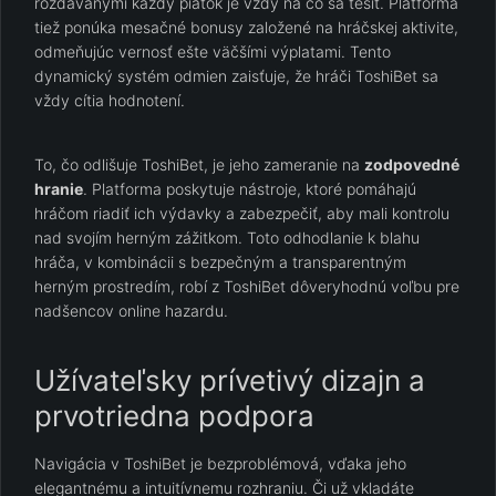
rozdávanými každý piatok je vždy na čo sa tešiť. Platforma
tiež ponúka mesačné bonusy založené na hráčskej aktivite,
odmeňujúc vernosť ešte väčšími výplatami. Tento
dynamický systém odmien zaisťuje, že hráči ToshiBet sa
vždy cítia hodnotení.
To, čo odlišuje ToshiBet, je jeho zameranie na
zodpovedné
hranie
. Platforma poskytuje nástroje, ktoré pomáhajú
hráčom riadiť ich výdavky a zabezpečiť, aby mali kontrolu
nad svojím herným zážitkom. Toto odhodlanie k blahu
hráča, v kombinácii s bezpečným a transparentným
herným prostredím, robí z ToshiBet dôveryhodnú voľbu pre
nadšencov online hazardu.
Užívateľsky prívetivý dizajn a
prvotriedna podpora
Navigácia v ToshiBet je bezproblémová, vďaka jeho
elegantnému a intuitívnemu rozhraniu. Či už vkladáte