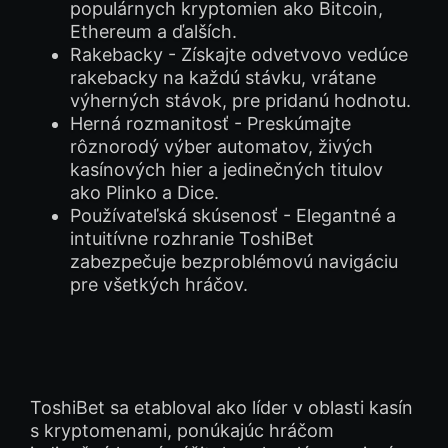
populárnych kryptomien ako Bitcoin,
Ethereum a ďalších.
Rakebacky - Získajte odvetvovo vedúce
rakebacky na každú stávku, vrátane
výherných stávok, pre pridanú hodnotu.
Herná rozmanitosť - Preskúmajte
rôznorodý výber automatov, živých
kasínových hier a jedinečných titulov
ako Plinko a Dice.
Používateľská skúsenosť - Elegantné a
intuitívne rozhranie ToshiBet
zabezpečuje bezproblémovú navigáciu
pre všetkých hráčov.
ToshiBet sa etabloval ako líder v oblasti kasín
s kryptomenami, ponúkajúc hráčom