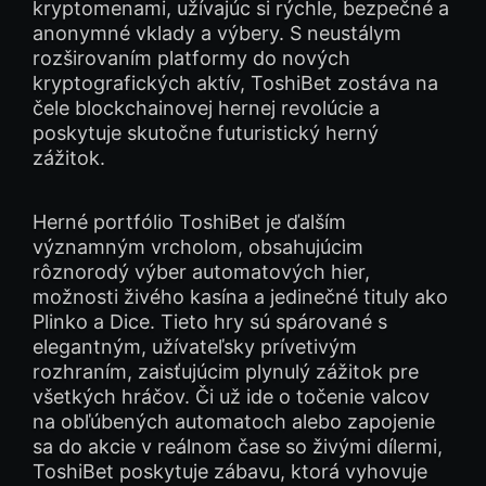
kryptomenami, užívajúc si rýchle, bezpečné a
anonymné vklady a výbery. S neustálym
rozširovaním platformy do nových
kryptografických aktív, ToshiBet zostáva na
čele blockchainovej hernej revolúcie a
poskytuje skutočne futuristický herný
zážitok.
Herné portfólio ToshiBet je ďalším
významným vrcholom, obsahujúcim
rôznorodý výber automatových hier,
možnosti živého kasína a jedinečné tituly ako
Plinko a Dice. Tieto hry sú spárované s
elegantným, užívateľsky prívetivým
rozhraním, zaisťujúcim plynulý zážitok pre
všetkých hráčov. Či už ide o točenie valcov
na obľúbených automatoch alebo zapojenie
sa do akcie v reálnom čase so živými dílermi,
ToshiBet poskytuje zábavu, ktorá vyhovuje