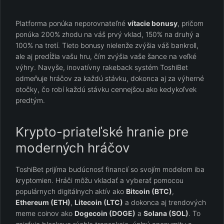
Platforma ponúka neporovnateľné
vítacie bonusy
, pričom
ponúka 200% zhodu na váš prvý vklad, 150% na druhý a
100% na tretí. Tieto bonusy nielenže zvýšia váš bankroll,
ale aj predĺžia vašu hru, čím zvýšia vaše šance na veľké
výhry. Navyše, inovatívny rakeback systém ToshiBet
odmeňuje hráčov za každú stávku, dokonca aj za výherné
otočky, čo robí každú stávku cennejšou ako kedykoľvek
predtým.
Krypto-priateľské hranie pre
moderných hráčov
ToshiBet prijíma budúcnosť financií so svojím modelom iba
kryptomien. Hráči môžu vkladať a vyberať pomocou
populárnych digitálnych aktív ako
Bitcoin (BTC)
,
Ethereum (ETH)
,
Litecoin (LTC)
a dokonca aj trendových
meme coinov ako
Dogecoin (DOGE)
a
Solana (SOL)
. To