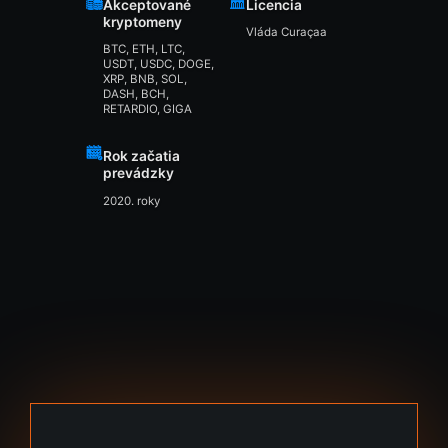
Akceptované
Licencia
kryptomeny
Vláda Curaçaa
BTC, ETH, LTC,
USDT, USDC, DOGE,
XRP, BNB, SOL,
DASH, BCH,
RETARDIO, GIGA
Rok začatia
prevádzky
2020. roky