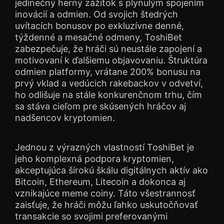
jedinečný herný zážitok s plynulým spojením
inovácií a odmien. Od svojich štedrých
uvítacích bonusov po exkluzívne denné,
týždenné a mesačné odmeny, ToshiBet
zabezpečuje, že hráči sú neustále zapojení a
motivovaní k ďalšiemu objavovaniu. Štruktúra
odmien platformy, vrátane 200% bonusu na
prvý vklad a vedúcich rakebackov v odvetví,
ho odlišuje na stále konkurenčnom trhu, čím
sa stáva cieľom pre skúsených hráčov aj
nadšencov kryptomien.
Jednou z výrazných vlastností ToshiBet je
jeho komplexná podpora kryptomien,
akceptujúca širokú škálu digitálnych aktív ako
Bitcoin, Ethereum, Litecoin a dokonca aj
vznikajúce meme coiny. Táto všestrannosť
zaisťuje, že hráči môžu ľahko uskutočňovať
transakcie so svojimi preferovanými