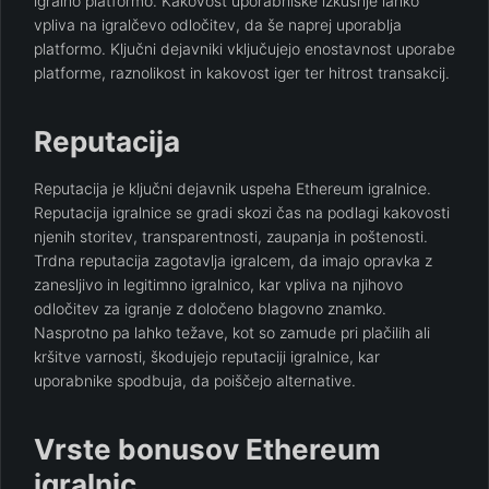
igralno platformo. Kakovost uporabniške izkušnje lahko
vpliva na igralčevo odločitev, da še naprej uporablja
platformo. Ključni dejavniki vključujejo enostavnost uporabe
platforme, raznolikost in kakovost iger ter hitrost transakcij.
Reputacija
Reputacija je ključni dejavnik uspeha Ethereum igralnice.
Reputacija igralnice se gradi skozi čas na podlagi kakovosti
njenih storitev, transparentnosti, zaupanja in poštenosti.
Trdna reputacija zagotavlja igralcem, da imajo opravka z
zanesljivo in legitimno igralnico, kar vpliva na njihovo
odločitev za igranje z določeno blagovno znamko.
Nasprotno pa lahko težave, kot so zamude pri plačilih ali
kršitve varnosti, škodujejo reputaciji igralnice, kar
uporabnike spodbuja, da poiščejo alternative.
Vrste bonusov Ethereum
igralnic