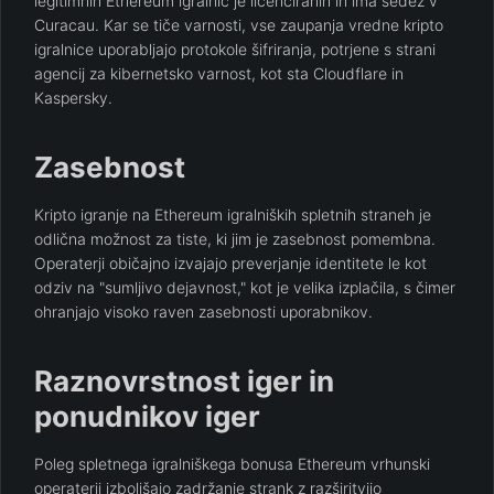
legitimnih Ethereum igralnic je licenciranih in ima sedež v
Curacau. Kar se tiče varnosti, vse zaupanja vredne kripto
igralnice uporabljajo protokole šifriranja, potrjene s strani
agencij za kibernetsko varnost, kot sta Cloudflare in
Kaspersky.
Zasebnost
Kripto igranje na Ethereum igralniških spletnih straneh je
odlična možnost za tiste, ki jim je zasebnost pomembna.
Operaterji običajno izvajajo preverjanje identitete le kot
odziv na "sumljivo dejavnost," kot je velika izplačila, s čimer
ohranjajo visoko raven zasebnosti uporabnikov.
Raznovrstnost iger in
ponudnikov iger
Poleg spletnega igralniškega bonusa Ethereum vrhunski
operaterji izboljšajo zadržanje strank z razširitvijo