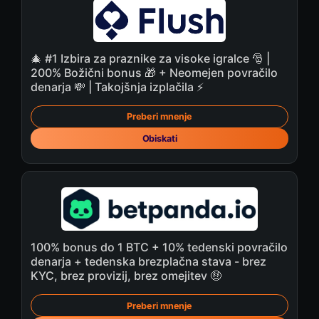
🎄 #1 Izbira za praznike za visoke igralce 🎅 |
200% Božični bonus 🎁 + Neomejen povračilo
denarja 💸 | Takojšnja izplačila ⚡
Preberi mnenje
Obiskati
100% bonus do 1 BTC + 10% tedenski povračilo
denarja + tedenska brezplačna stava - brez
KYC, brez provizij, brez omejitev 🤑
Preberi mnenje