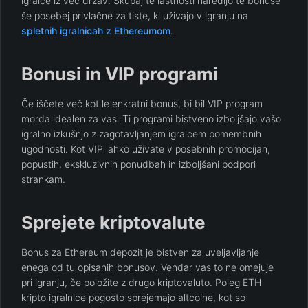
igralce iz več držav. Skupaj te lastnosti naredijo te bonuse
še posebej privlačne za tiste, ki uživajo v igranju na
spletnih igralnicah z Ethereumom
.
Bonusi in VIP programi
Če iščete več kot le enkratni bonus, bi bil VIP program
morda idealen za vas. Ti programi bistveno izboljšajo vašo
igralno izkušnjo z zagotavljanjem igralcem pomembnih
ugodnosti. Kot VIP lahko uživate v posebnih promocijah,
popustih, ekskluzivnih ponudbah in izboljšani podpori
strankam.
Sprejete kriptovalute
Bonus za Ethereum depozit je bistven za uveljavljanje
enega od tu opisanih bonusov. Vendar vas to ne omejuje
pri igranju, če položite z drugo kriptovaluto. Poleg ETH
kripto igralnice pogosto sprejemajo altcoine, kot so