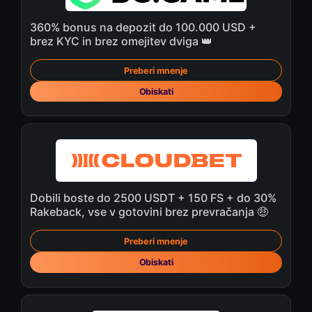
360% bonus na depozit do 100.000 USD +
brez KYC in brez omejitev dviga 👑
Preberi mnenje
Obiskati
Dobili boste do 2500 USDT + 150 FS + do 30%
Rakeback, vse v gotovini brez prevračanja 🤑
Preberi mnenje
Obiskati