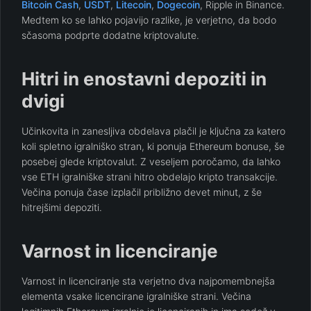
Bitcoin Cash
,
USDT
,
Litecoin
,
Dogecoin
, Ripple in Binance.
Medtem ko se lahko pojavijo razlike, je verjetno, da bodo
sčasoma podprte dodatne kriptovalute.
Hitri in enostavni depoziti in
dvigi
Učinkovita in zanesljiva obdelava plačil je ključna za katero
koli spletno igralniško stran, ki ponuja Ethereum bonuse, še
posebej glede kriptovalut. Z veseljem poročamo, da lahko
vse ETH igralniške strani hitro obdelajo kripto transakcije.
Večina ponuja čase izplačil približno devet minut, z še
hitrejšimi depoziti.
Varnost in licenciranje
Varnost in licenciranje sta verjetno dva najpomembnejša
elementa vsake licencirane igralniške strani. Večina