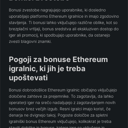
Bonusi zvestobe nagrajujejo uporabnike, ki dosledno
uporabljajo platformo Ethereum igralnice in imajo zgodovino
stavljenja. Ti bonusi lahko vključujejo različne oblike, kot so
brezplačni vrtljaji, bonus sredstva ali ekskluziven dostop do
iger ali promocij, ki spodbujajo uporabnike, da ostanejo
zvesti blagovni znamki.
Pogoji za bonuse Ethereum
igralnic, ki jih je treba
upoštevati
Bonusi dobrodošlice Ethereum igralnic običajno vključujejo
določene zahteve za prejemnike. To zagotavlja, da lahko
operaterji iger na srečo nadaljujejo z zagotavljanjem novih
bonusov brez večjih izgub. Resni igralci imajo korist, če
denarja ne dvignejo takoj. Pogoste določbe za spletni
igralniški bonus Ethereum vključujejo, kolikokrat je treba
staviti dobitke in bonuse, katere igre so vključene in