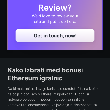
Review?
We'd love to review your
site and put it up here.
Get in touch, now!
Kako izbrati med bonusi
Ethereum igralnic
Da bi maksimizirali svoje koristi, se osredotočite na izbiro
najboljših bonusov v Ethereum igralnicah. Ti bonusi
izstopajo po ugodnih pogojih, podpori za različne
kriptovalute, enostavnosti uveljavljanja in dostopnosti za