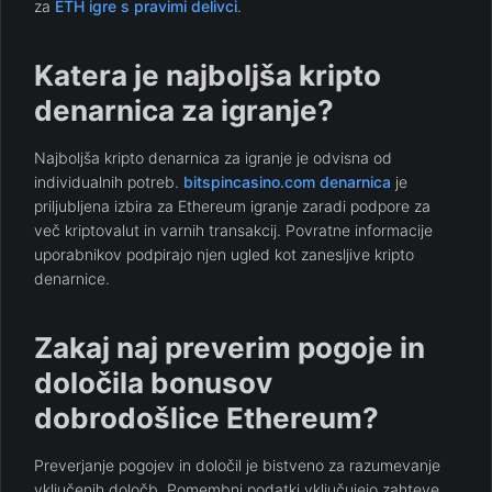
za
ETH igre s pravimi delivci
.
Katera je najboljša kripto
denarnica za igranje?
Najboljša kripto denarnica za igranje je odvisna od
individualnih potreb.
bitspincasino.com denarnica
je
priljubljena izbira za Ethereum igranje zaradi podpore za
več kriptovalut in varnih transakcij. Povratne informacije
uporabnikov podpirajo njen ugled kot zanesljive kripto
denarnice.
Zakaj naj preverim pogoje in
določila bonusov
dobrodošlice Ethereum?
Preverjanje pogojev in določil je bistveno za razumevanje
vključenih določb. Pomembni podatki vključujejo zahteve