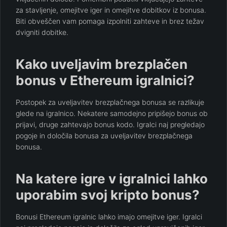
za stavljenje, omejitve iger in omejitve dobitkov iz bonusa.
Biti obveščen vam pomaga izpolniti zahteve in brez težav
dvigniti dobitke.
Kako uveljavim brezplačen
bonus v Ethereum igralnici?
Postopek za uveljavitev brezplačnega bonusa se razlikuje
glede na igralnico. Nekatere samodejno pripišejo bonus ob
prijavi, druge zahtevajo bonus kodo. Igralci naj pregledajo
pogoje in določila bonusa za uveljavitev brezplačnega
bonusa.
Na katere igre v igralnici lahko
uporabim svoj kripto bonus?
Bonusi Ethereum igralnic lahko imajo omejitve iger. Igralci