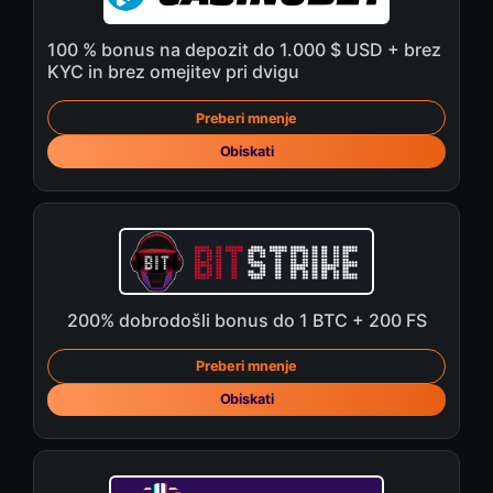
100 % bonus na depozit do 1.000 $ USD + brez
KYC in brez omejitev pri dvigu
Preberi mnenje
Obiskati
200% dobrodošli bonus do 1 BTC + 200 FS
Preberi mnenje
Obiskati