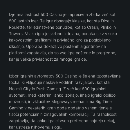
Izjemna lastnost 500 Casino je impresivna zbirka več kot
500 lastnih iger. Te igre obsegajo klasike, kot sta Dice in
Roulette, ter edinstvene ponudbe, kot so Crash, Plinko in
Towers. Vsaka igra je skrbno izdelana, ponaša se z visoko
kakovostnimi grafikami in privlačno igro za poglobljeno
izkušnjo. Uporaba dokazljivo poštenih algoritmov na
platformi zagotavlja, da so vse igre poštene in pregledne,
kar je velika privlačnost za mnoge igralce.
Izbor igralnih avtomatov 500 Casino je še ena izpostavljena
točka, ki vključuje naslove vodilnih razvijalcev, kot sta
Nolimit City in Push Gaming. Z več kot 500 igralnimi
avtomati, med katerimi lahko izbirajo, imajo igralci obilico
možnosti, in vključitev Megaways mehanizma Big Time
Gaming v nekaterih igrah doda dodatno vznemirjenje s
tisoči potencialnih zmagovalnih kombinacij. Ta raznolikost
zagotavlja, da lahko igralci vseh preferenc najdejo nekaj,
kar ustreza njihovemu slogu.