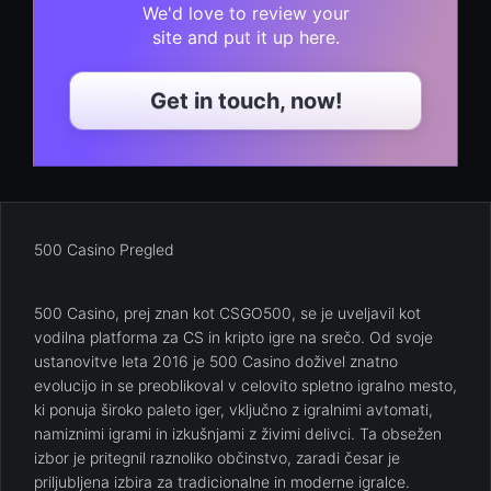
We'd love to review your
site and put it up here.
Get in touch, now!
500 Casino Pregled
500 Casino, prej znan kot CSGO500, se je uveljavil kot
vodilna platforma za CS in kripto igre na srečo. Od svoje
ustanovitve leta 2016 je 500 Casino doživel znatno
evolucijo in se preoblikoval v celovito spletno igralno mesto,
ki ponuja široko paleto iger, vključno z igralnimi avtomati,
namiznimi igrami in izkušnjami z živimi delivci. Ta obsežen
izbor je pritegnil raznoliko občinstvo, zaradi česar je
priljubljena izbira za tradicionalne in moderne igralce.