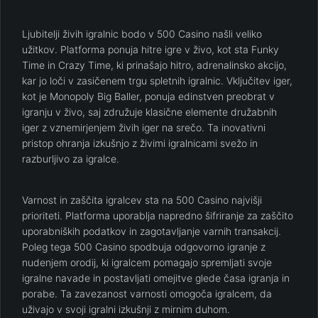
Ljubitelji živih igralnic bodo v 500 Casino našli veliko
užitkov. Platforma ponuja hitre igre v živo, kot sta Funky
Time in Crazy Time, ki prinašajo hitro, adrenalinsko akcijo,
kar jo loči v zasičenem trgu spletnih igralnic. Vključitev iger,
kot je Monopoly Big Baller, ponuja edinstven preobrat v
igranju v živo, saj združuje klasične elemente družabnih
iger z vznemirjenjem živih iger na srečo. Ta inovativni
pristop ohranja izkušnjo z živimi igralnicami svežo in
razburljivo za igralce.
Varnost in zaščita igralcev sta na 500 Casino najvišji
prioriteti. Platforma uporablja napredno šifriranje za zaščito
uporabniških podatkov in zagotavljanje varnih transakcij.
Poleg tega 500 Casino spodbuja odgovorno igranje z
nudenjem orodij, ki igralcem pomagajo spremljati svoje
igralne navade in postavljati omejitve glede časa igranja in
porabe. Ta zavezanost varnosti omogoča igralcem, da
uživajo v svoji igralni izkušnji z mirnim duhom.