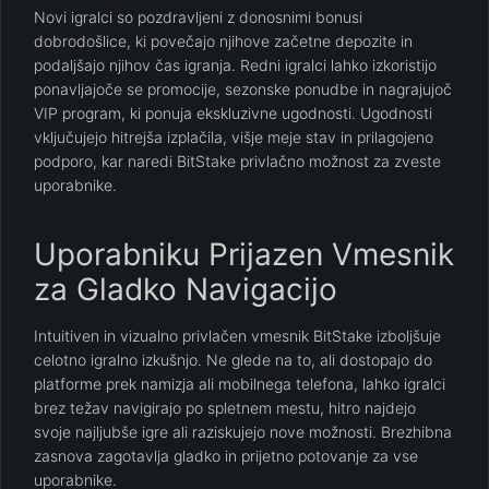
Novi igralci so pozdravljeni z donosnimi bonusi
dobrodošlice, ki povečajo njihove začetne depozite in
podaljšajo njihov čas igranja. Redni igralci lahko izkoristijo
ponavljajoče se promocije, sezonske ponudbe in nagrajujoč
VIP program, ki ponuja ekskluzivne ugodnosti. Ugodnosti
vključujejo hitrejša izplačila, višje meje stav in prilagojeno
podporo, kar naredi BitStake privlačno možnost za zveste
uporabnike.
Uporabniku Prijazen Vmesnik
za Gladko Navigacijo
Intuitiven in vizualno privlačen vmesnik BitStake izboljšuje
celotno igralno izkušnjo. Ne glede na to, ali dostopajo do
platforme prek namizja ali mobilnega telefona, lahko igralci
brez težav navigirajo po spletnem mestu, hitro najdejo
svoje najljubše igre ali raziskujejo nove možnosti. Brezhibna
zasnova zagotavlja gladko in prijetno potovanje za vse
uporabnike.