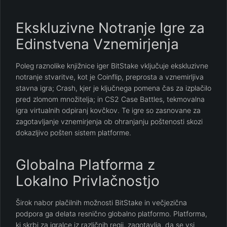
Ekskluzivne Notranje Igre za
Edinstvena Vznemirjenja
Poleg raznolike knjižnice iger BitStake vključuje ekskluzivne
notranje stvaritve, kot je Coinflip, preprosta a vznemirljiva
stavna igra; Crash, kjer je ključnega pomena čas za izplačilo
pred zlomom množitelja; in CS2 Case Battles, tekmovalna
igra virtualnih odpiranj kovčkov. Te igre so zasnovane za
zagotavljanje vznemirjenja ob ohranjanju poštenosti skozi
dokazljivo pošten sistem platforme.
Globalna Platforma z
Lokalno Privlačnostjo
Širok nabor plačilnih možnosti BitStake in večjezična
podpora ga delata resnično globalno platformo. Platforma,
ki skrbi za igralce iz različnih regij, zagotavlja, da se vsi