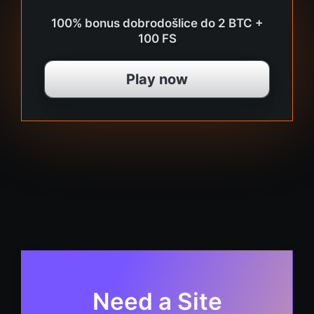
100% bonus dobrodošlice do 2 BTC +
100 FS
Play now
Need a Site