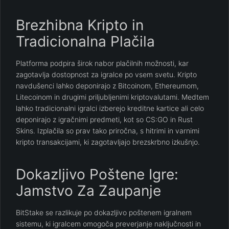
Brezhibna Kripto in
Tradicionalna Plačila
Platforma podpira širok nabor plačilnih možnosti, kar
zagotavlja dostopnost za igralce po vsem svetu. Kripto
navdušenci lahko deponirajo z Bitcoinom, Ethereumom,
Litecoinom in drugimi priljubljenimi kriptovalutami. Medtem
lahko tradicionalni igralci izberejo kreditne kartice ali celo
deponirajo z igračnimi predmeti, kot so CS:GO in Rust
Skins. Izplačila so prav tako priročna, s hitrimi in varnimi
kripto transakcijami, ki zagotavljajo brezskrbno izkušnjo.
Dokazljivo Poštene Igre:
Jamstvo Za Zaupanje
BitStake se razlikuje po dokazljivo poštenem igralnem
sistemu, ki igralcem omogoča preverjanje naključnosti in